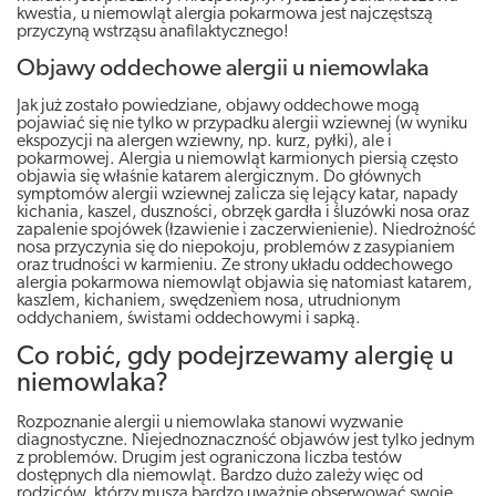
kwestia, u niemowląt alergia pokarmowa jest najczęstszą
przyczyną wstrząsu anafilaktycznego!
Objawy oddechowe alergii u niemowlaka
Jak już zostało powiedziane, objawy oddechowe mogą
pojawiać się nie tylko w przypadku alergii wziewnej (w wyniku
ekspozycji na alergen wziewny, np. kurz, pyłki), ale i
pokarmowej. Alergia u niemowląt karmionych piersią często
objawia się właśnie katarem alergicznym. Do głównych
symptomów alergii wziewnej zalicza się lejący katar, napady
kichania, kaszel, duszności, obrzęk gardła i śluzówki nosa oraz
zapalenie spojówek (łzawienie i zaczerwienienie). Niedrożność
nosa przyczynia się do niepokoju, problemów z zasypianiem
oraz trudności w karmieniu. Ze strony układu oddechowego
alergia pokarmowa niemowląt objawia się natomiast katarem,
kaszlem, kichaniem, swędzeniem nosa, utrudnionym
oddychaniem, świstami oddechowymi i sapką.
Co robić, gdy podejrzewamy alergię u
niemowlaka?
Rozpoznanie alergii u niemowlaka stanowi wyzwanie
diagnostyczne. Niejednoznaczność objawów jest tylko jednym
z problemów. Drugim jest ograniczona liczba testów
dostępnych dla niemowląt. Bardzo dużo zależy więc od
rodziców, którzy muszą bardzo uważnie obserwować swoje