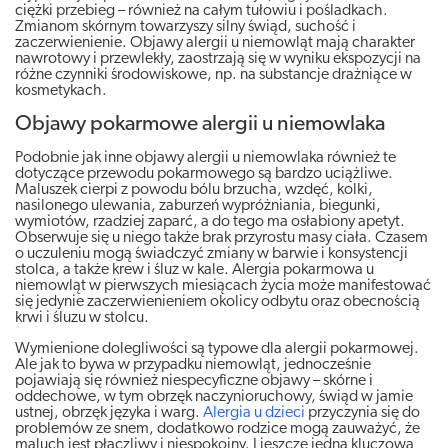
ciężki przebieg – również na całym tułowiu i pośladkach.
Zmianom skórnym towarzyszy silny świąd, suchość i
zaczerwienienie. Objawy alergii u niemowląt mają charakter
nawrotowy i przewlekły, zaostrzają się w wyniku ekspozycji na
różne czynniki środowiskowe, np. na substancje drażniące w
kosmetykach.
Objawy pokarmowe alergii u niemowlaka
Podobnie jak inne objawy alergii u niemowlaka również te
dotyczące przewodu pokarmowego są bardzo uciążliwe.
Maluszek cierpi z powodu bólu brzucha, wzdęć, kolki,
nasilonego ulewania, zaburzeń wypróżniania, biegunki,
wymiotów, rzadziej zaparć, a do tego ma osłabiony apetyt.
Obserwuje się u niego także brak przyrostu masy ciała. Czasem
o uczuleniu mogą świadczyć zmiany w barwie i konsystencji
stolca, a także krew i śluz w kale. Alergia pokarmowa u
niemowląt w pierwszych miesiącach życia może manifestować
się jedynie zaczerwienieniem okolicy odbytu oraz obecnością
krwi i śluzu w stolcu.
Wymienione dolegliwości są typowe dla alergii pokarmowej.
Ale jak to bywa w przypadku niemowląt, jednocześnie
pojawiają się również niespecyficzne objawy – skórne i
oddechowe, w tym obrzęk naczynioruchowy, świąd w jamie
ustnej, obrzęk języka i warg.
Alergia u dzieci
przyczynia się do
problemów ze snem, dodatkowo rodzice mogą zauważyć, że
maluch jest płaczliwy i niespokojny. I jeszcze jedna kluczowa