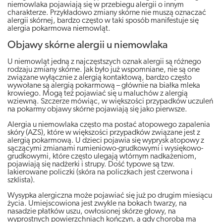
niemowlaka pojawiają się w przebiegu alergii o innym
charakterze. Przykładowo zmiany skórne nie muszą oznaczać
alergii skórnej, bardzo często w taki sposób manifestuje się
alergia pokarmowa niemowląt.
Objawy skórne alergii u niemowlaka
U niemowląt jedną z najczęstszych oznak alergii są różnego
rodzaju zmiany skórne. Jak było już wspomniane, nie są one
związane wyłącznie z alergią kontaktową, bardzo często
wywołane są alergią pokarmową – głównie na białka mleka
krowiego. Mogą też pojawiać się u maluchów z alergią
wziewną. Szczerze mówiąc, w większości przypadków uczuleń
na pokarmy objawy skórne pojawiają się jako pierwsze.
Alergia u niemowlaka często ma postać atopowego zapalenia
skóry (AZS), które w większości przypadków związane jest z
alergią pokarmową. U dzieci pojawia się wyprysk atopowy z
sączącymi zmianami rumieniowo-grudkowymi i wysiękowo-
grudkowymi, które często ulegają wtórnym nadkażeniom,
pojawiają się nadżerki i strupy. Dość typowe są tzw.
lakierowane policzki (skóra na policzkach jest czerwona i
szklista).
Wysypka alergiczna może pojawiać się już po drugim miesiącu
życia. Umiejscowiona jest zwykle na bokach twarzy, na
nasadzie płatków uszu, owłosionej skórze głowy, na
wyprostnych powierzchniach kończyn, a gdy choroba ma