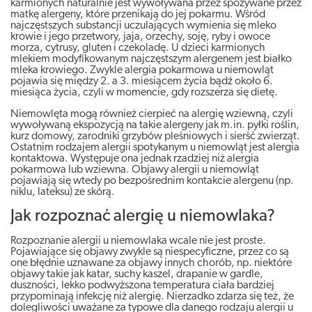
karmionych naturalnie jest wywoływana przez spożywane przez
matkę alergeny, które przenikają do jej pokarmu. Wśród
najczęstszych substancji uczulających wymienia się mleko
krowie i jego przetwory, jaja, orzechy, soję, ryby i owoce
morza, cytrusy, gluten i czekoladę. U dzieci karmionych
mlekiem modyfikowanym najczęstszym alergenem jest białko
mleka krowiego. Zwykle alergia pokarmowa u niemowląt
pojawia się między 2. a 3. miesiącem życia bądź około 6.
miesiąca życia, czyli w momencie, gdy rozszerza się dietę.
Niemowlęta mogą również cierpieć na alergię wziewną, czyli
wywoływaną ekspozycją na takie alergeny jak m.in. pyłki roślin,
kurz domowy, zarodniki grzybów pleśniowych i sierść zwierząt.
Ostatnim rodzajem alergii spotykanym u niemowląt jest alergia
kontaktowa. Występuje ona jednak rzadziej niż alergia
pokarmowa lub wziewna. Objawy alergii u niemowląt
pojawiają się wtedy po bezpośrednim kontakcie alergenu (np.
niklu, lateksu) ze skórą.
Jak rozpoznać alergię u niemowlaka?
Rozpoznanie alergii u niemowlaka wcale nie jest proste.
Pojawiające się objawy zwykle są niespecyficzne, przez co są
one błędnie uznawane za objawy innych chorób, np. niektóre
objawy takie jak katar, suchy kaszel, drapanie w gardle,
duszności, lekko podwyższona temperatura ciała bardziej
przypominają infekcję niż alergię. Nierzadko zdarza się też, że
dolegliwości uważane za typowe dla danego rodzaju alergii u