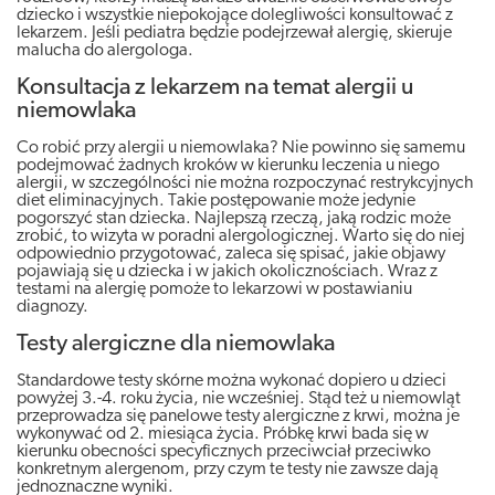
dziecko i wszystkie niepokojące dolegliwości konsultować z
lekarzem. Jeśli pediatra będzie podejrzewał alergię, skieruje
malucha do alergologa.
Konsultacja z lekarzem na temat alergii u
niemowlaka
Co robić przy alergii u niemowlaka? Nie powinno się samemu
podejmować żadnych kroków w kierunku leczenia u niego
alergii, w szczególności nie można rozpoczynać restrykcyjnych
diet eliminacyjnych. Takie postępowanie może jedynie
pogorszyć stan dziecka. Najlepszą rzeczą, jaką rodzic może
zrobić, to wizyta w poradni alergologicznej. Warto się do niej
odpowiednio przygotować, zaleca się spisać, jakie objawy
pojawiają się u dziecka i w jakich okolicznościach. Wraz z
testami na alergię pomoże to lekarzowi w postawianiu
diagnozy.
Testy alergiczne dla niemowlaka
Standardowe testy skórne można wykonać dopiero u dzieci
powyżej 3.-4. roku życia, nie wcześniej. Stąd też u niemowląt
przeprowadza się panelowe testy alergiczne z krwi, można je
wykonywać od 2. miesiąca życia. Próbkę krwi bada się w
kierunku obecności specyficznych przeciwciał przeciwko
konkretnym alergenom, przy czym te testy nie zawsze dają
jednoznaczne wyniki.