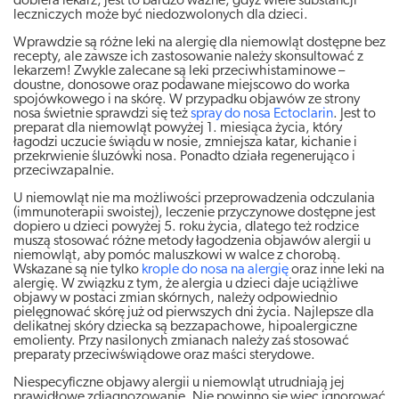
dobiera lekarz, jest to bardzo ważne, gdyż wiele substancji
leczniczych może być niedozwolonych dla dzieci.
Wprawdzie są różne leki na alergię dla niemowląt dostępne bez
recepty, ale zawsze ich zastosowanie należy skonsultować z
lekarzem! Zwykle zalecane są leki przeciwhistaminowe –
doustne, donosowe oraz podawane miejscowo do worka
spojówkowego i na skórę. W przypadku objawów ze strony
nosa świetnie sprawdzi się też
spray do nosa Ectoclarin
. Jest to
preparat dla niemowląt powyżej 1. miesiąca życia, który
łagodzi uczucie świądu w nosie, zmniejsza katar, kichanie i
przekrwienie śluzówki nosa. Ponadto działa regenerująco i
przeciwzapalnie.
U niemowląt nie ma możliwości przeprowadzenia odczulania
(immunoterapii swoistej), leczenie przyczynowe dostępne jest
dopiero u dzieci powyżej 5. roku życia, dlatego też rodzice
muszą stosować różne metody łagodzenia objawów alergii u
niemowląt, aby pomóc maluszkowi w walce z chorobą.
Wskazane są nie tylko
krople do nosa na alergię
oraz inne leki na
alergię. W związku z tym, że alergia u dzieci daje uciążliwe
objawy w postaci zmian skórnych, należy odpowiednio
pielęgnować skórę już od pierwszych dni życia. Najlepsze dla
delikatnej skóry dziecka są bezzapachowe, hipoalergiczne
emolienty. Przy nasilonych zmianach należy zaś stosować
preparaty przeciwświądowe oraz maści sterydowe.
Niespecyficzne objawy alergii u niemowląt utrudniają jej
prawidłowe zdiagnozowanie. Nie powinno się więc ignorować