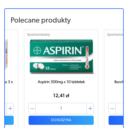
Polecane produkty
Sponsorowany
Sponsorowa
ega 3 x
Aspirin 500mg x 10 tabletek
Ibuvit 
12,41 zł
DO KOSZYKA