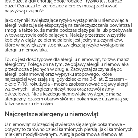
jest duże, a gdy chorują oboje rodzice – ryzyko jest bardzo
duże! Oznacza to, że rodzice-alergicy muszą zachować
najwyższą czujność.
Jako czynniki zwiększające ryzyko wystąpienia u niemowlęcia
alergii wskazuje się ekspozycję na zanieczyszczenia powietrza i
smog, a także to, że matka podczas ciąży paliła lub przebywała
w towarzystwie osób palących. Należy przestrzec wszystkie
kobiety w ciąży, że bierne palenie jest jednym z czynników,
które w największym stopniu zwiększają ryzyko wystąpienia
alergii u niemowlaka.
To, co jest dość typowe dla alergii u niemowląt, to tzw. marsz
alergiczny. Polega on na tym, że objawy alergii u niemowlaka
przechodzą z jednych w drugie. Zazwyczaj zaczyna się od
alergii pokarmowej oraz wyprysku atopowego, które
najczęściej wyciszają się, gdy dziecko ma 3-5 lat. Z czasem –
około 7.-10. roku życia – można zaobserwować objawy alergii
wziewnych – alergiczny nieżyt nosa oraz rozwój astmy
oskrzelowej. Nie u każdego niemowlaka występuje marsz
alergiczny, czasem objawy skórne i pokarmowe utrzymują się
także w wieku dorosłym.
Najczęstsze alergeny u niemowląt
U niemowląt najczęściej stwierdza się alergie pokarmowe –
dotyczy to zarówno dzieci karmionych piersią, jak i karmionych
mlekiem modyfikowanym. Alergia pokarmowa niemowląt