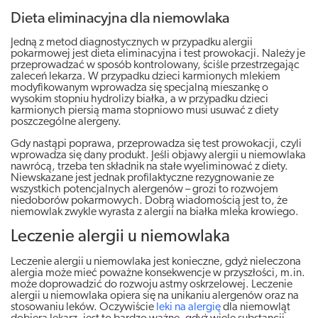
Dieta eliminacyjna dla niemowlaka
Jedną z metod diagnostycznych w przypadku alergii
pokarmowej jest dieta eliminacyjna i test prowokacji. Należy je
przeprowadzać w sposób kontrolowany, ściśle przestrzegając
zaleceń lekarza. W przypadku dzieci karmionych mlekiem
modyfikowanym wprowadza się specjalną mieszankę o
wysokim stopniu hydrolizy białka, a w przypadku dzieci
karmionych piersią mama stopniowo musi usuwać z diety
poszczególne alergeny.
Gdy nastąpi poprawa, przeprowadza się test prowokacji, czyli
wprowadza się dany produkt. Jeśli objawy alergii u niemowlaka
nawrócą, trzeba ten składnik na stałe wyeliminować z diety.
Niewskazane jest jednak profilaktyczne rezygnowanie ze
wszystkich potencjalnych alergenów – grozi to rozwojem
niedoborów pokarmowych. Dobrą wiadomością jest to, że
niemowlak zwykle wyrasta z alergii na białka mleka krowiego.
Leczenie alergii u niemowlaka
Leczenie alergii u niemowlaka jest konieczne, gdyż nieleczona
alergia może mieć poważne konsekwencje w przyszłości, m.in.
może doprowadzić do rozwoju astmy oskrzelowej. Leczenie
alergii u niemowlaka opiera się na unikaniu alergenów oraz na
stosowaniu leków. Oczywiście
leki na alergię
dla niemowląt