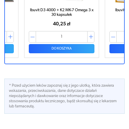
3 4000 + K2 MK-7 Omega 3 x
Ibuvit D3 4000 IU x 90 kapsułek
30 kapsułek
40,25 zł
52,88 zł
DO KOSZYKA
DO KOSZYKA
* Przed użyciem leków zapoznaj się z jego ulotką, która zawiera
wskazania, przeciwskazania, dane dotyczace działań
niepożądanych i dawkowanie oraz informacje dotyczace
stosowania produktu leczniczego, bądź skonsultuj się z lekarzem
lub farmaceutą.