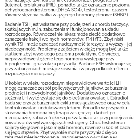
luteinizujący, tzw. lutropina), estradiol (E2), progesteron
(luteina), prolaktyna (PRL), ponadto także oznaczenie poziomu
dehydroepiandrosteronu (DHEA-SO4), testosteronu, czasem
również stężenia białka wiążącego hormony płciowe (SHBG).
Badanie TSH jest wskazane przy podejrzeniu chorób tarczycy,
skutkujących m.in. zaburzeniami funkcjonowania układu
rozrodczego. Równocześnie lekarz może zlecić dodatkowo
oznaczenie frakcji wolnych hormonów: fT4 i fT3. Zbyt niski
wynik TSH może oznaczać nadczynność tarczycy, a wyższy – jej
niedoczynność. Problemy z zajściem w ciążę mogą być także
skutkiem zbyt wysokiego poziomu prolaktyny. Co więcej,
nieprawidłowe stężenie tego hormonu występuje przy
hipoglikemii i gruczolaku przysadki. Badanie FSH wykonuje się
przy zaburzeniach miesiączkowania i w przypadku określenia
rozpoczęcia menopauzy.
U kobiet w wieku rozrodczym nieprawidłowe wartości LH
mogą oznaczać zespół policystycznych jajników, zaburzenia
płodności i niewydolność jajników. Dodatkowo oznaczenie
stężenia LH wykorzystuje się do określania owulacji. Estradiol
bada się przy zaburzeniach cyklu miesiączkowego oraz w celu
kontroli owulacji indukowanej lekami. Ponadto w przypadku
stosowania hormonalnej terapii zastępczej u kobiet po
menopauzie, zaburzeń okresu pokwitania oraz przy podejrzeniu
nowotworów wytwarzających estrogeny. Choć testosteron
kojarzy się głównie jako męski hormon, również u kobiet bada
się jego stężenie. Zbyt wysokie może przyczyniać się do
zaburzeń miesiączkowania, nadmiernego owłosienia w