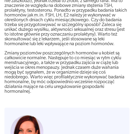
nie zaszkodzi), jednak trzeba to zrobić z samego rana. Ma to
znaczenie ze względu na dobowe zmiany stężenia TSH,
prolaktyny, testosteronu. Ponadto w przypadku badania takich
hormonów jak m.in. FSH, LH, E2 należy je wykonywać w
określonych dniach cyklu miesiączkowego. Czy do badania
trzeba się przygotowywać w szczególny sposób? Zaleca się
unikać dużego wysiłku, aktywności seksualnej oraz stresu (jest
to istotne głównie przy oznaczaniu prolaktyny). Warto też
skonsultować się z lekarzem, jeśli stosowane są leki
hormonalne lub leki wpływające na poziom hormonów.
Zmiany poziomów poszczególnych hormonów u kobiet są
całkowicie normalne. Następuje to co miesiąc w rytm cyklu
menstruacyjnego, a także w przypadku zajścia w ciążę lub
wejścia w okres menopauzy. Jednak czasem duże wahania
mogą być sygnałem, że w organizmie dzieje się coś
niedobrego. Warto więc profilaktycznie wykonywać badania
hormonalne, by móc odpowiednio wcześnie rozpocząć
działania mające na celu uregulowanie gospodarki
hormonalnej.