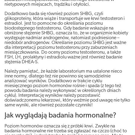
nietypowych miejscach, trądziku i otyłości.
Dodatkowo bada się również poziom SHBG, czyli
glikoproteiny, która wiąże i transportuje we krwi testosteron i
estradiol. Jest to pomocne do określania poziomu
biodostępnego testosteronu. Gdy badanie wskazuje na
obniżone stężenie SHBG, oznacza to, że w organizmie kobiety
występuje nadmiar androgenów, natomiast podniesione –
niedobór androgenów. Określanie poziomu SHBG jest ważne
dla interpretacji poziomu testosteronu przy zaburzeniach
miesiączkowania. Do oceny poziomu testosteronu, a także
FSH, LH, prolaktyny i estradiolu ważne jest również badanie
stężenia DHEA-S.
Należy pamiętać, że każde laboratorium ma ustalone nieco
inne normy, dlatego też nie powinno się samodzielnie
analizować wyników. Dodatkowo w trakcie cyklu
miesięcznego poziom hormonów rośnie i spada (z tego też
powodu badania należy wykonywać w określonych dniach
cyklu). Interpretację wyników należy pozostawić
doświadczonemu lekarzowi, który weźmie pod uwagę nie tylko
same wyniki, ale również pozostałe czynniki!
Jak wyglądają badania hormonalne?
Poziom hormonów oznacza się z próbki krwi. Zwykle na
badania hormonalne nie trzeba się zgłaszać na czczo (choć to