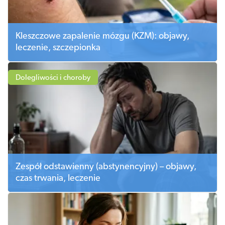
Kleszczowe zapalenie mózgu (KZM): objawy,
leczenie, szczepionka
Dolegliwości i choroby
Zespół odstawienny (abstynencyjny) – objawy,
czas trwania, leczenie