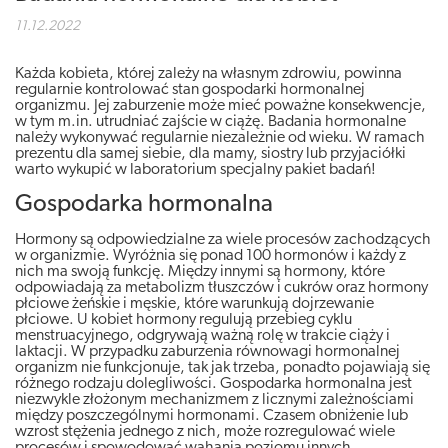
11.12.2022
Każda kobieta, której zależy na własnym zdrowiu, powinna
regularnie kontrolować stan gospodarki hormonalnej
organizmu. Jej zaburzenie może mieć poważne konsekwencje,
w tym m.in. utrudniać zajście w ciążę. Badania hormonalne
należy wykonywać regularnie niezależnie od wieku. W ramach
prezentu dla samej siebie, dla mamy, siostry lub przyjaciółki
warto wykupić w laboratorium specjalny pakiet badań!
Gospodarka hormonalna
Hormony są odpowiedzialne za wiele procesów zachodzących
w organizmie. Wyróżnia się ponad 100 hormonów i każdy z
nich ma swoją funkcję. Między innymi są hormony, które
odpowiadają za metabolizm tłuszczów i cukrów oraz hormony
płciowe żeńskie i męskie, które warunkują dojrzewanie
płciowe. U kobiet hormony regulują przebieg cyklu
menstruacyjnego, odgrywają ważną rolę w trakcie ciąży i
laktacji. W przypadku zaburzenia równowagi hormonalnej
organizm nie funkcjonuje, tak jak trzeba, ponadto pojawiają się
różnego rodzaju dolegliwości. Gospodarka hormonalna jest
niezwykle złożonym mechanizmem z licznymi zależnościami
między poszczególnymi hormonami. Czasem obniżenie lub
wzrost stężenia jednego z nich, może rozregulować wiele