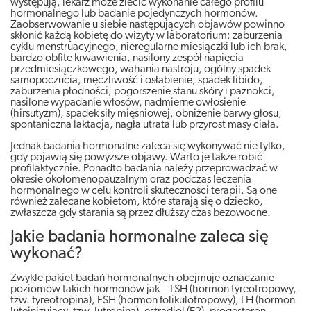
występują, lekarz może zlecić wykonanie całego profilu
hormonalnego lub badanie pojedynczych hormonów.
Zaobserwowanie u siebie następujących objawów powinno
skłonić każdą kobietę do wizyty w laboratorium: zaburzenia
cyklu menstruacyjnego, nieregularne miesiączki lub ich brak,
bardzo obfite krwawienia, nasilony zespół napięcia
przedmiesiączkowego, wahania nastroju, ogólny spadek
samopoczucia, męczliwość i osłabienie, spadek libido,
zaburzenia płodności, pogorszenie stanu skóry i paznokci,
nasilone wypadanie włosów, nadmierne owłosienie
(hirsutyzm), spadek siły mięśniowej, obniżenie barwy głosu,
spontaniczna laktacja, nagła utrata lub przyrost masy ciała.
Jednak badania hormonalne zaleca się wykonywać nie tylko,
gdy pojawią się powyższe objawy. Warto je także robić
profilaktycznie. Ponadto badania należy przeprowadzać w
okresie okołomenopauzalnym oraz podczas leczenia
hormonalnego w celu kontroli skuteczności terapii. Są one
również zalecane kobietom, które starają się o dziecko,
zwłaszcza gdy starania są przez dłuższy czas bezowocne.
Jakie badania hormonalne zaleca się
wykonać?
Zwykle pakiet badań hormonalnych obejmuje oznaczanie
poziomów takich hormonów jak – TSH (hormon tyreotropowy,
tzw. tyreotropina), FSH (hormon folikulotropowy), LH (hormon