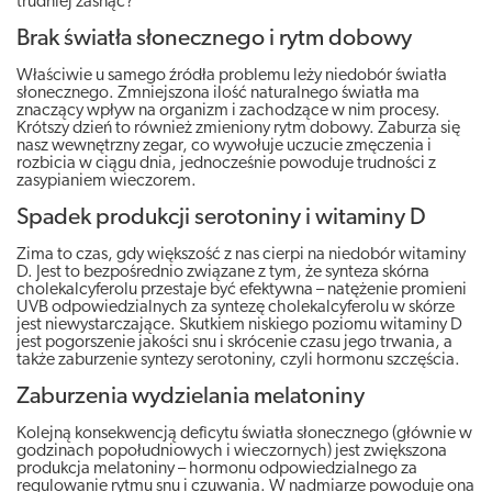
trudniej zasnąć?
Brak światła słonecznego i rytm dobowy
Właściwie u samego źródła problemu leży niedobór światła
słonecznego. Zmniejszona ilość naturalnego światła ma
znaczący wpływ na organizm i zachodzące w nim procesy.
Krótszy dzień to również zmieniony rytm dobowy. Zaburza się
nasz wewnętrzny zegar, co wywołuje uczucie zmęczenia i
rozbicia w ciągu dnia, jednocześnie powoduje trudności z
zasypianiem wieczorem.
Spadek produkcji serotoniny i witaminy D
Zima to czas, gdy większość z nas cierpi na niedobór witaminy
D. Jest to bezpośrednio związane z tym, że synteza skórna
cholekalcyferolu przestaje być efektywna – natężenie promieni
UVB odpowiedzialnych za syntezę cholekalcyferolu w skórze
jest niewystarczające. Skutkiem niskiego poziomu witaminy D
jest pogorszenie jakości snu i skrócenie czasu jego trwania, a
także zaburzenie syntezy serotoniny, czyli hormonu szczęścia.
Zaburzenia wydzielania melatoniny
Kolejną konsekwencją deficytu światła słonecznego (głównie w
godzinach popołudniowych i wieczornych) jest zwiększona
produkcja melatoniny – hormonu odpowiedzialnego za
regulowanie rytmu snu i czuwania. W nadmiarze powoduje ona