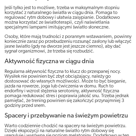
Jeśli tylko jest to możliwe, trzeba w maksymalnym stopniu
korzystać z naturalnego światła w ciągu dnia. Pomaga to
regulować rytm dobowy i ułatwia zasypianie. Dodatkowo
można korzystać ze światłoterapii, czyli naświetlania
specjalnymi lampami imitującymi światło słoneczne.
Osoby, które mają trudności z porannym wstawaniem, powinny
koniecznie zaraz po przebudzeniu rozsunąć zasłony lub włączyć
jasne światło (gdy na dworze jest jeszcze ciemno), aby dać
sygnał organizmowi, że trzeba się rozbudzić.
Aktywność fizyczna w ciągu dnia
Regularna aktywność fizyczna to klucz do przespanej nocy.
Wysiłek nie powinien być zbyt obciążający, należy go
dostosować do własnych możliwości. Może to być bieganie,
jazda na rowerze, joga lub ćwiczenia w domu. Ruch to
endorfiny i wzrost stężenia serotoniny, aktywność fizyczna
pomaga redukować stres i poprawia jakość snu. Trzeba jednak
pamiętać, że trening powinien się zakończyć przynajmniej 3
godziny przed snem.
Spacery i przebywanie na świeżym powietrzu
Warto codziennie chodzić na spacery na świeżym powietrzu.
Dzięki ekspozycji na naturalne światło rytm dobowy się
ureguluje i wyrówna się poziom melatoniny. Dodatkowo w ten