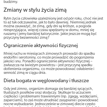
budzimy.
Zmiany w stylu życia zimą
Rytm życia człowieka uzależniony jest od pór roku, choć nie jest
to aż tak odczuwalne, jak to było dawniej. Niemniej jednak
można zauważyć, że zimą, gdy dni są krótsze, a pogoda
niesprzyjająca, więcej czasu spędzamy w domu, mniej się
ruszamy i jemy bardziej kalorycznie. Jakie jeszcze mogą być
przyczyny bezsenności zimą?
Ograniczenie aktywności fizycznej
Mniej ruchu w miesiącach zimowych prowadzi do spadku
endorfin i serotoniny, co może prowadzić do pogorszenia
jakości snu. Ponadto ograniczenie aktywności fizycznej –
zwłaszcza na świeżym powietrzu – jest przyczyną spadku
dotlenienia organizmu, co może powodować osłabienie i
senność zimą w ciągu dnia.
Dieta bogata w węglowodany i tłuszcze
Gdy jest zimno, organizm domaga się bardziej sycących,
tłustszych posiłków oraz słodyczy. Skutkuje to uczuciem
ciężkości i problemami trawiennymi (np. zgagą, wzdęciami,
zaparciami), to zaś może utrudniać zasypianie i powodować
nocne wybudzanie. Jednocześnie w zimowej diecie często