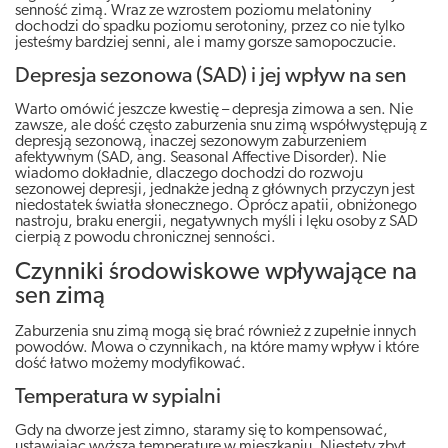
senność zimą. Wraz ze wzrostem poziomu melatoniny
dochodzi do spadku poziomu serotoniny, przez co nie tylko
jesteśmy bardziej senni, ale i mamy gorsze samopoczucie.
Depresja sezonowa (SAD) i jej wpływ na sen
Warto omówić jeszcze kwestię – depresja zimowa a sen. Nie
zawsze, ale dość często zaburzenia snu zimą współwystępują z
depresją sezonową, inaczej sezonowym zaburzeniem
afektywnym (SAD, ang. Seasonal Affective Disorder). Nie
wiadomo dokładnie, dlaczego dochodzi do rozwoju
sezonowej depresji, jednakże jedną z głównych przyczyn jest
niedostatek światła słonecznego. Oprócz apatii, obniżonego
nastroju, braku energii, negatywnych myśli i lęku osoby z SAD
cierpią z powodu chronicznej senności.
Czynniki środowiskowe wpływające na
sen zimą
Zaburzenia snu zimą mogą się brać również z zupełnie innych
powodów. Mowa o czynnikach, na które mamy wpływ i które
dość łatwo możemy modyfikować.
Temperatura w sypialni
Gdy na dworze jest zimno, staramy się to kompensować,
ustawiając wyższą temperaturę w mieszkaniu. Niestety zbyt