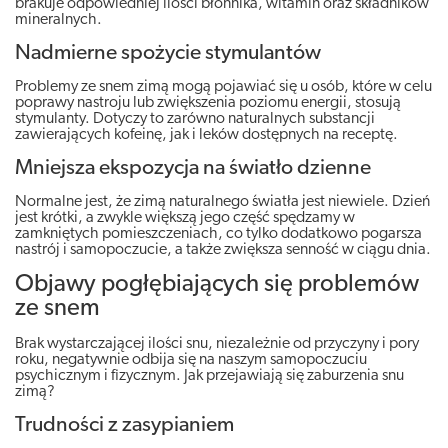
brakuje odpowiedniej ilości błonnika, witamin oraz składników
mineralnych.
Nadmierne spożycie stymulantów
Problemy ze snem zimą mogą pojawiać się u osób, które w celu
poprawy nastroju lub zwiększenia poziomu energii, stosują
stymulanty. Dotyczy to zarówno naturalnych substancji
zawierających kofeinę, jak i leków dostępnych na receptę.
Mniejsza ekspozycja na światło dzienne
Normalne jest, że zimą naturalnego światła jest niewiele. Dzień
jest krótki, a zwykle większą jego część spędzamy w
zamkniętych pomieszczeniach, co tylko dodatkowo pogarsza
nastrój i samopoczucie, a także zwiększa senność w ciągu dnia.
Objawy pogłębiających się problemów
ze snem
Brak wystarczającej ilości snu, niezależnie od przyczyny i pory
roku, negatywnie odbija się na naszym samopoczuciu
psychicznym i fizycznym. Jak przejawiają się zaburzenia snu
zimą?
Trudności z zasypianiem