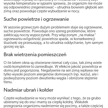
wysoka temperatura w sypialni sprawia, że organizm nie może
się odpowiednio zregenerować – utrudnia bowiem głęboki sen
zimą oraz powoduje częste wybudzanie w nocy.
Suche powietrze i ogrzewanie
W sezonie grzewczym dużym problemem staje się ogrzewane,
suche powietrze. Powoduje ono szereg problemów, które
zakłócają nocny wypoczynek. Przy włączonym „na maksa”
ogrzewaniu wilgotność powietrza spada, w konsekwencji
śluzówki się przesuszają, a to utrudnia oddychanie, tym samym
gorzej się śpi.
Brak wietrzenia pomieszczeń
O ile latem okna są otwierane niemal cały czas, tak zimą wiele
osób kompletnie to zaniedbuje. W efekcie jakość powietrza w
domu jest pogorszona. Negatywnie na sen zimą wpływa nie
tylko wysoki poziom alergenów domowych (np. kurzu), ale i
podwyższony poziom dwutlenku węgla i obniżone stężenie
tlenu.
Nadmiar ubrań i kołder
Częste wybudzanie w nocy może wynikać z tego, że za grubo
ubieramy się do snu i mamy za ciepłą kołdrę. Wskutek
przegrzania organizmu nadmiernie się pocimy, a także częściej