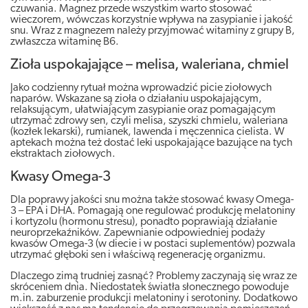
czuwania. Magnez przede wszystkim warto stosować
wieczorem, wówczas korzystnie wpływa na zasypianie i jakość
snu. Wraz z magnezem należy przyjmować witaminy z grupy B,
zwłaszcza witaminę B6.
Zioła uspokajające – melisa, waleriana, chmiel
Jako codzienny rytuał można wprowadzić picie ziołowych
naparów. Wskazane są zioła o działaniu uspokajającym,
relaksującym, ułatwiającym zasypianie oraz pomagającym
utrzymać zdrowy sen, czyli melisa, szyszki chmielu, waleriana
(kozłek lekarski), rumianek, lawenda i męczennica cielista. W
aptekach można też dostać leki uspokajające bazujące na tych
ekstraktach ziołowych.
Kwasy Omega-3
Dla poprawy jakości snu można także stosować kwasy Omega-
3 – EPA i DHA. Pomagają one regulować produkcję melatoniny
i kortyzolu (hormonu stresu), ponadto poprawiają działanie
neuroprzekaźników. Zapewnianie odpowiedniej podaży
kwasów Omega-3 (w diecie i w postaci suplementów) pozwala
utrzymać głęboki sen i właściwą regenerację organizmu.
Dlaczego zimą trudniej zasnąć? Problemy zaczynają się wraz ze
skróceniem dnia. Niedostatek światła słonecznego powoduje
m.in. zaburzenie produkcji melatoniny i serotoniny. Dodatkowo