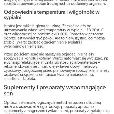
sposób zapewnimy sobie trochę ruchu i dotlenimy organizm.
Odpowiednia temperatura i wilgotność w
sypialni
Istotna jest także higiena snu zimą. Zacząć należy od
utrzymywania właściwej temperatury w sypialni – 18-20st. C
oraz wilgotności na poziomie 40-60%. Ponadto wieczorem
dobrze jest wywietrzyć pokój. Ale to nie wszystko, co można
zrobić. Warto zadbać o zaciemnienie sypialni i
wyeliminowanie hałasu.
Przed pójściem spać nie należy się objadać, nie należy
spożywać alkoholu i kofeiny. Warto natomiast się wyciszać, np.
słuchając relaksującej muzyki lub stosując aromaterapię –
rekomendowany jest m.in. olejek lawendowy, melisowy,
cytrusowy. Już godzinę przed planowanym spoczynkiem należy
odstawić urządzenia emitujące światło niebieskie, np.
smartfona i tableta.
Suplementy i preparaty wspomagające
sen
Oprócz niefarmakologicznych metod na bezsenność zimą
można stosować różnego rodzaju preparaty apteczne –
suplementy z magnezem i witaminami, preparaty z melatoniną,