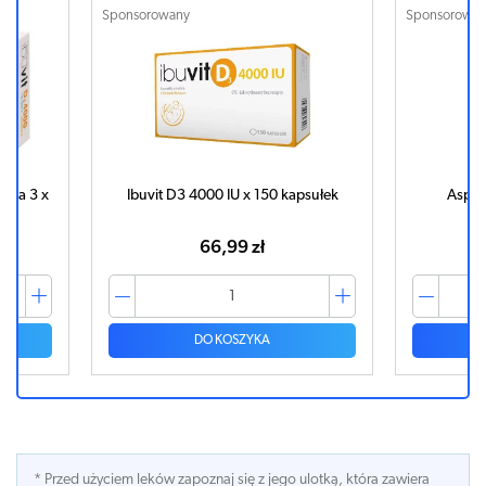
Sponsorowany
Spon
 150 kapsułek
Aspirin 500mg x 10 tabletek
zł
12,41 zł
YKA
DO KOSZYKA
* Przed użyciem leków zapoznaj się z jego ulotką, która zawiera