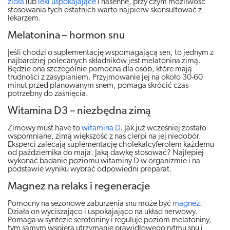
zioła
lub
leki uspokajające
i nasenne, przy czym możliwość
stosowania tych ostatnich warto najpierw skonsultować z
lekarzem.
Melatonina – hormon snu
Jeśli chodzi o suplementację wspomagającą sen, to jednym z
najbardziej polecanych składników jest melatonina zimą.
Będzie ona szczególnie pomocna dla osób, które mają
trudności z zasypianiem. Przyjmowanie jej na około 30-60
minut przed planowanym snem, pomaga skrócić czas
potrzebny do zaśnięcia.
Witamina D3 – niezbędna zimą
Zimowy must have to
witamina D
. Jak już wcześniej zostało
wspomniane, zimą większość z nas cierpi na jej niedobór.
Eksperci zalecają suplementację cholekalcyferolem każdemu
od października do maja. Jaką dawkę stosować? Najlepiej
wykonać badanie poziomu witaminy D w organizmie i na
podstawie wyniku wybrać odpowiedni preparat.
Magnez na relaks i regeneracje
Pomocny na sezonowe zaburzenia snu może być
magnez
.
Działa on wyciszająco i uspokajająco na układ nerwowy.
Pomaga w syntezie serotoniny i reguluje poziom melatoniny,
tym samym wspiera utrzymanie prawidłowego rytmu snu i