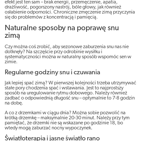
efekt jest ten sam – brak energii, przemęczenie, apatia,
drażliwość, pogorszony nastrój, bóle głowy, jak również
osłabienie odporności. Chroniczne zmęczenie zimą przyczynia
się do problemów z koncentracją i pamięcią.
Naturalne sposoby na poprawę snu
zimą
Czy można coś zrobić, aby sezonowe zaburzenia snu nas nie
dotknęły? Na szczęście przy odrobinie wysiłku i
systematyczności można w naturalny sposób wspomóc sen w
zimie.
Regularne godziny snu i czuwania
Jak lepiej spać zimą? W pierwszej kolejności trzeba utrzymywać
stałe pory chodzenia spać i wstawania. Jest to najprostszy
sposób na uregulowanie rytmu dobowego. Należy również
zadbać o odpowiednią długość snu – optymalnie to 7-8 godzin
na dobę.
A co z drzemkami w ciągu dnia? Można sobie pozwolić na
krótką drzemkę – maksymalnie 20-30 minut. Należy przy tym
pamiętać, że drzemki nie są wskazane po godzinie 18, bo
wtedy mogą zaburzać nocny wypoczynek.
Światłoterapia i jasne światło rano