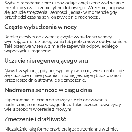
Szybkie zapadanie zmroku powoduje zwiększone wydzielanie
melatoniny i zaburzenie rytmu dobowego. Wcześniej pojawia
się uczucie zmęczenia i senności, jednak w momencie gdy
przychodzi czas na sen, on zwykle nie nadchodzi.
Częste wybudzenia w nocy
Bardzo częstym objawem są częste wybudzenia w nocy
wynikające m.in. z przegrzania lub problemów z oddychaniem.
Taki przerywany sen w zimie nie zapewnia odpowiedniego
wypoczynku i regeneracji.
Uczucie nieregenerującego snu
Nawet w sytuacji, gdy przesypiamy całą noc, wiele osób budzi
się z uczuciem niewyspania. Trudniej jest się wybudzić rano i
przez resztę dnia utrzymuje się zmęczenie.
Nadmierna senność w ciągu dnia
Hipersomnia to termin odnoszący się do odczuwania
nadmiernej senności w ciągu dnia. Takie uczucie towarzyszy
wielu osobom w okresie zimowym.
Zmęczenie i drażliwość
Niezależnie jaką formę przybierają zaburzenia snu w zimie,