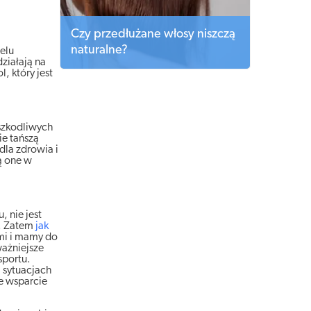
Czy przedłużane włosy niszczą
naturalne?
ielu
ziałają na
, który jest
 szkodliwych
ie tańszą
dla zdrowia i
ą one w
 nie jest
ć. Zatem
jak
mi i mamy do
ważniejsze
sportu.
h sytuacjach
e wsparcie