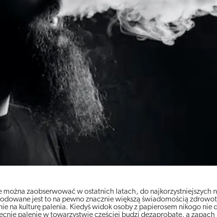
e można zaobserwować w ostatnich latach, do najkorzystniejszych 
odowane jest to na pewno znacznie większą świadomością zdrowot
ie na kulturę palenia. Kiedyś widok osoby z papierosem nikogo nie d
cnie palenie w towarzystwie częściej budzi dezaprobatę, a zapach