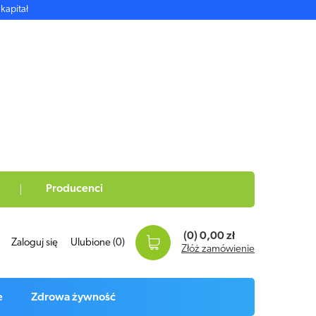
kapitał
Producenci
(0)
0,00 zł
Zaloguj się
Ulubione
(0)
Złóż zamówienie
e
Zdrowa żywność