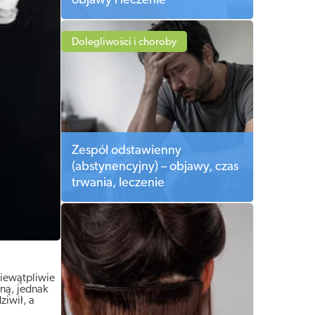
objawy i leczenie
Dolegliwości i choroby
Zespół odstawienny
(abstynencyjny) – objawy, czas
trwania, leczenie
niewątpliwie
ną, jednak
ziwił, a