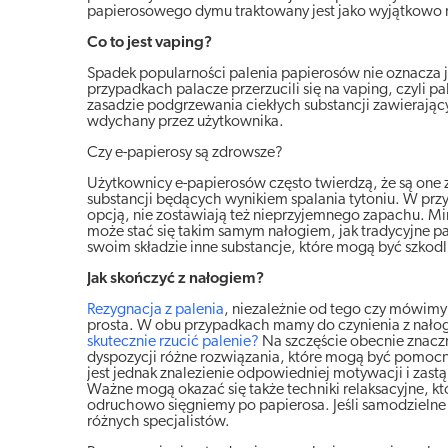
papierosowego dymu traktowany jest jako wyjątkowo 
Co to jest vaping?
Spadek popularności palenia papierosów nie oznacza jed
przypadkach palacze przerzucili się na vaping, czyli p
zasadzie podgrzewania ciekłych substancji zawierający
wdychany przez użytkownika.
Czy e-papierosy są zdrowsze?
Użytkownicy e-papierosów często twierdzą, że są one 
substancji będących wynikiem spalania tytoniu. W pr
opcją, nie zostawiają też nieprzyjemnego zapachu. Mi
może stać się takim samym nałogiem, jak tradycyjne pa
swoim składzie inne substancje, które mogą być szkodl
Jak skończyć z nałogiem?
Rezygnacja z palenia
, niezależnie od tego czy mówimy 
prosta. W obu przypadkach mamy do czynienia z nałogi
skutecznie rzucić palenie?
Na szczęście obecnie znaczn
dyspozycji różne rozwiązania, które mogą być pomocne
jest jednak znalezienie odpowiedniej motywacji i za
Ważne mogą okazać się także techniki relaksacyjne, kt
odruchowo sięgniemy po papierosa. Jeśli samodzielne 
różnych specjalistów.