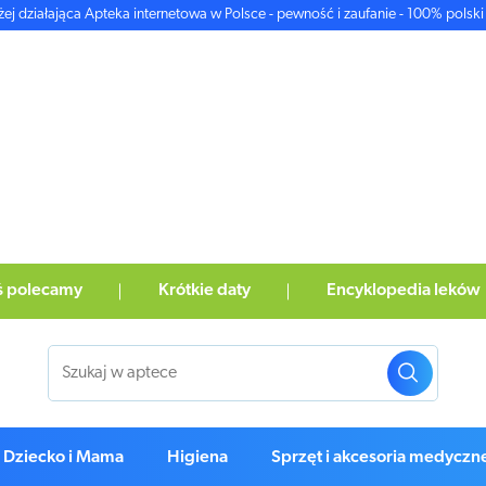
żej działająca Apteka internetowa w Polsce - pewność i zaufanie - 100% polski 
ś polecamy
Krótkie daty
Encyklopedia leków
Dziecko i Mama
Higiena
Sprzęt i akcesoria medyczn