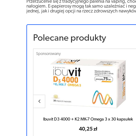
Przerzucenie się z tradycyjnego palenia na vaping, c
nałogiem. E-papierosy mogą tak samo uzależniać i ne
jednej, jak i drugiej opcji na rzecz zdrowszych nawykó
Polecane produkty
Sponsorowany
Ibuvit D3 4000 + K2 MK-7 Omega 3 x 30 kapsułek
40,25 zł