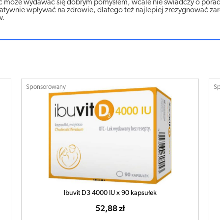
hoć może wydawać się dobrym pomysłem, wcale nie świadczy o porad
gatywnie wpływać na zdrowie, dlatego też najlepiej zrezygnować za
w.
Sponsorowany
S
Ibuvit D3 4000 IU x 90 kapsułek
52,88 zł