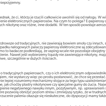
nieprzyjemny.
nak, że ci, którzy je rzucili całkowicie uwolnili się od nałogu. W w
alenie elektronicznych papierosów. Na czym to polega? E-papierosy d
ch nikotynę oraz różne, inne dodatki. W ten sposób powstaje aerozol
zdrowsze od tradycyjnych, nie zawierają bowiem smoły czy innych,
zypadku nałogowych palaczy papierosy elektroniczne są zdecydowan
mo to badacze podkreślają, że vaping wcale nie pozostaje obojętny 
lenie. Nawet jeśli wybierzemy liquidy nie zawierające nikotyny, maj
iwe, szczególnie w dużych ilościach.
o tradycyjnych papierosach, czy o ich elektronicznym odpowiedniku,
em, nie wystarczy więc po prostu postanowić, że chce się przesta
ie lepiej rozumiemy mechanizmy stojące za tego typu uzależnienia
, jak choćby plastry nikotynowe czy specjalne gumy do żucia. Naj
stąpienie negatywnego nawyku innym, pozytywnym, np. uprawianiem 
óre pozwolą obniżyć poziom stresu i zmniejszą ryzyko, że w trudnyc
rzucenie palenia okazuje się nieskuteczne, do dyspozycji mamy takż