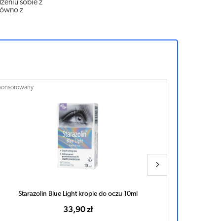
zeniu sobie z
równo z
ponsorowany
Sponsorowan
Starazolin Blue Light krople do oczu 10ml
33,90 zł