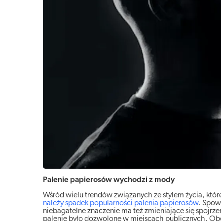
Palenie papierosów wychodzi z mody
Wśród wielu trendów związanych ze stylem życia, któr
należy spadek popularności palenia papierosów
. Spow
niebagatelne znaczenie ma też zmieniające się spojrzen
palenie było dozwolone w miejscach publicznych. Obe