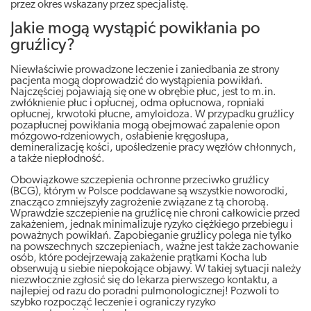
przez okres wskazany przez specjalistę.
Jakie mogą wystąpić powikłania po
gruźlicy?
Niewłaściwie prowadzone leczenie i zaniedbania ze strony
pacjenta mogą doprowadzić do wystąpienia powikłań.
Najczęściej pojawiają się one w obrębie płuc, jest to m.in.
zwłóknienie płuc i opłucnej, odma opłucnowa, ropniaki
opłucnej, krwotoki płucne, amyloidoza. W przypadku gruźlicy
pozapłucnej powikłania mogą obejmować zapalenie opon
mózgowo-rdzeniowych, osłabienie kręgosłupa,
demineralizację kości, upośledzenie pracy węzłów chłonnych,
a także niepłodność.
Obowiązkowe szczepienia ochronne przeciwko gruźlicy
(BCG), którym w Polsce poddawane są wszystkie noworodki,
znacząco zmniejszyły zagrożenie związane z tą chorobą.
Wprawdzie szczepienie na gruźlicę nie chroni całkowicie przed
zakażeniem, jednak minimalizuje ryzyko ciężkiego przebiegu i
poważnych powikłań. Zapobieganie gruźlicy polega nie tylko
na powszechnych szczepieniach, ważne jest także zachowanie
osób, które podejrzewają zakażenie prątkami Kocha lub
obserwują u siebie niepokojące objawy. W takiej sytuacji należy
niezwłocznie zgłosić się do lekarza pierwszego kontaktu, a
najlepiej od razu do poradni pulmonologicznej! Pozwoli to
szybko rozpocząć leczenie i ograniczy ryzyko