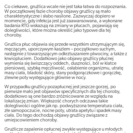
Co ciekawe, gruźlica wcale nie jest taka łatwa do rozpoznania.
W początkowej fazie choroby objawy gruźlicy są mało
charakterystyczne i słabo nasilone. Zazwyczaj dopiero w
momencie, gdy infekcja jest już zaawansowana, a wykonane
badania RTG wskazują na zmiany w płucach, pojawiają się
dolegliwości, które można określić jako typowe dla tej
choroby.
Gruźlica płuc objawia się przede wszystkim utrzymującym się,
męczącym, uporczywym kaszlem – początkowo suchym,
następnie z towarzyszącym odkrztuszaniem plwociny, a także z
krwiopluciem. Dodatkowo jako objawy gruźlicy płucnej
wymienia się świszczący oddech, duszności, ból w klatce
piersiowej, szybką męczliwość, osłabienie organizmu, utratę
masy ciała, bladość skóry, stany podgorączkowe i gorączkę,
zlewne poty występujące głównie w nocy.
W przypadku gruźlicy pozapłucnej jest jeszcze gorzej, po
pierwsze mało jest objawów specyficznych dla tej choroby,
dodatkowo są one bardzo zróżnicowane ze względu na
lokalizację zmian. Większość chorych odczuwa takie
dolegliwości ogólne jak np. podwyższona temperatura ciała,
złe samopoczucie, nocne poty, utrata apetytu i spadek masy
ciała. Do tego dochodzą objawy gruźlicy związane z
umiejscowieniem choroby.
Gruźlicze zapalenie opłucnej zwykle występujące u młodych