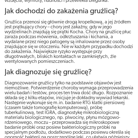
wzdęcia, wymioty, nudności i przewlekła biegunka.
Jak dochodzi do zakażenia gruźlicą?
Gruźlica przenosi się głównie drogą kropelkową, a jej źródłem
jest prątkujący chory – chory jest zakaźny, gdy w jego
wydzielinach znajdują się prątki Kocha. Chory na gruźlicę płuc
zaraża podczas mówienia, odkrztuszania i kichania, a
wydalane przez niego patogeny są inhalowane przez osoby
znajdujące się w otoczeniu. Nie w każdym przypadku dochodzi
do zakażenia. Największe ryzyko występuje przy
długotrwałych, bliskich kontaktach w zamkniętych, źle
wentylowanych pomieszczeniach.
Jak diagnozuje się gruźlicę?
Diagnozowanie gruźlicy tylko na podstawie objawów jest
niemożliwe. Potwierdzenie choroby wymaga przeprowadzenia
wielu badań i testów, proces ten trwa dość długo. Rozpoznanie
składa się z kilku etapów, inicjuje je dokładny wywiad lekarski.
Następnie wykonuje się m.in. badanie RTG klatki piersiowej
(czasem także tomografię komputerową), próbę
tuberkulinową, test IGRA, diagnostykę mikrobiologiczną
materiału biologicznego, np. plwociny, płynu mózgowo-
rdzeniowego, moczu – przeprowadza się mikroskopowe
badanie próbki oraz posiew bakteriologiczny próbki na
specjalnym podłożu, dodatkowo podczas posiewu określa się
oporność bakterii na poszczególne leki, co ułatwia późniejszy