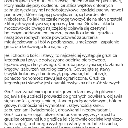
osób objawia się m.in. dusznością i bólem w klatce piersiowej,
który nasila się przy oddechu. Gruźlica węzłów chłonnych
zajmuje węzły szyjne i nadobojczykowe (rzadziej pachwinowe i
pachowe), które ulegają powiększeniu, są twarde, ale
niebolesne. Po jakimś czasie mogą tworzyć się na nich przetoki,
z których wydobywa się ropna wydzielina. Gruźlica układu
moczowo-płciowego najczęściej objawia się częstym i
bolesnym oddawaniem moczu, ponadto u kobiet gruźlica
narządów rodnych może powodować zaburzenia
miesiączkowania i ból w podbrzuszu, u mężczyzn – zapalenie
gruczołu krokowego lub najądrzy.
Jeśli chodzi o kości i stawy, to najczęściej występuje gruźlica
kręgosłupa i zwykle dotyczy ona odcinka piersiowego,
lędźwiowego i krzyżowego. Choroba przyczynia się do złamań
kręgów i zaburzeń neurologicznych. Gdy zajęte są stawy
(zwykle kolanowy i biodrowy), pojawia się ból i obrzęk,
ponadto ruchomość stawu jest ograniczona. Gruźlica
kręgosłupa i stawów jest charakterystyczna dla osób starszych.
Gruźlicze zapalenie opon mózgowo-rdzeniowych głównie
pojawia się u dzieci i prowadzi do groźnych powikłań, objawia
się sennością, zmęczeniem, stanem podgorączkowym, bólem
głowy, nudnościami i wymiotami, sztywnością karku,
zaburzeniami świadomości, drgawkami i niedowładami.
Gruźlica może zająć także układ pokarmowy, zwykle jest to
gruźlica otrzewnej lub gruźlica jelit (głównie odcinka krętniczo-
kątniczego), u chorego występują wtedy m.in. bóle brzucha,