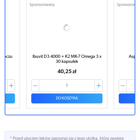
Sponsorowany
Sponsorowa
do oczu
Ibuvit D3 4000 + K2 MK-7 Omega 3 x
Aspir
30 kapsułek
40,25 zł
DO KOSZYKA
* Przed użyciem leków zapoznaj się z jego ulotką, która zawiera