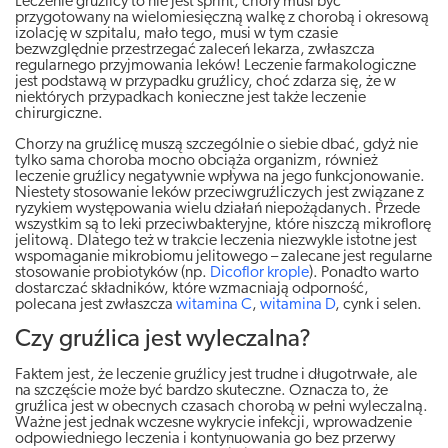
Leczenie gruźlicy to nie jest sprint, chory musi być
przygotowany na wielomiesięczną walkę z chorobą i okresową
izolację w szpitalu, mało tego, musi w tym czasie
bezwzględnie przestrzegać zaleceń lekarza, zwłaszcza
regularnego przyjmowania leków! Leczenie farmakologiczne
jest podstawą w przypadku gruźlicy, choć zdarza się, że w
niektórych przypadkach konieczne jest także leczenie
chirurgiczne.
Chorzy na gruźlicę muszą szczególnie o siebie dbać, gdyż nie
tylko sama choroba mocno obciąża organizm, również
leczenie gruźlicy negatywnie wpływa na jego funkcjonowanie.
Niestety stosowanie leków przeciwgruźliczych jest związane z
ryzykiem występowania wielu działań niepożądanych. Przede
wszystkim są to leki przeciwbakteryjne, które niszczą mikroflorę
jelitową. Dlatego też w trakcie leczenia niezwykle istotne jest
wspomaganie mikrobiomu jelitowego – zalecane jest regularne
stosowanie probiotyków (np.
Dicoflor krople
). Ponadto warto
dostarczać składników, które wzmacniają odporność,
polecana jest zwłaszcza
witamina C
,
witamina D
, cynk i selen.
Czy gruźlica jest wyleczalna?
Faktem jest, że leczenie gruźlicy jest trudne i długotrwałe, ale
na szczęście może być bardzo skuteczne. Oznacza to, że
gruźlica jest w obecnych czasach chorobą w pełni wyleczalną.
Ważne jest jednak wczesne wykrycie infekcji, wprowadzenie
odpowiedniego leczenia i kontynuowania go bez przerwy