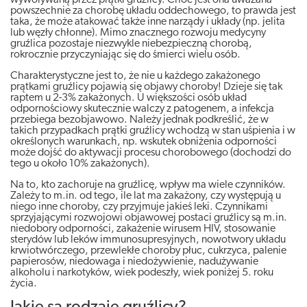
wywoływaną przez prątki gruźlicy. Choć jest ona uważana
powszechnie za chorobę układu oddechowego, to prawda jest
taka, że może atakować także inne narządy i układy (np. jelita
lub węzły chłonne). Mimo znacznego rozwoju medycyny
gruźlica pozostaje niezwykle niebezpieczną chorobą,
rokrocznie przyczyniając się do śmierci wielu osób.
Charakterystyczne jest to, że nie u każdego zakażonego
prątkami gruźlicy pojawią się objawy choroby! Dzieje się tak
raptem u 2-3% zakażonych. U większości osób układ
odpornościowy skutecznie walczy z patogenem, a infekcja
przebiega bezobjawowo. Należy jednak podkreślić, że w
takich przypadkach prątki gruźlicy wchodzą w stan uśpienia i w
określonych warunkach, np. wskutek obniżenia odporności
może dojść do aktywacji procesu chorobowego (dochodzi do
tego u około 10% zakażonych).
Na to, kto zachoruje na gruźlicę, wpływ ma wiele czynników.
Zależy to m.in. od tego, ile lat ma zakażony, czy występują u
niego inne choroby, czy przyjmuje jakieś leki. Czynnikami
sprzyjającymi rozwojowi objawowej postaci gruźlicy są m.in.
niedobory odporności, zakażenie wirusem HIV, stosowanie
sterydów lub leków immunosupresyjnych, nowotwory układu
krwiotwórczego, przewlekłe choroby płuc, cukrzyca, palenie
papierosów, niedowaga i niedożywienie, nadużywanie
alkoholu i narkotyków, wiek podeszły, wiek poniżej 5. roku
życia.