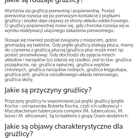
Jakie są rodzaje gruźlicy?
Wyróżnia się gruźlicę pierwotną i popierwotną. Postać
pierwotna rozwija się po pierwszym kontakcie z prątkami
gruźlicy i zwykle daje objawy ze strony układu oddechowego.
O gruźlicy popierwotnej mówi się, gdy choroba rozwija się w
wyniku reaktywacji utajonego zakażenia pierwotnego.
Stosuje się również podział związany z miejscem, gdzie
gromadzą się bakterie. Gdy prątki gruźlicy atakują płuca, mamy
do czynienia z gruźlicą płucną (gruźlica płuc może mieć np.
postać prosówkową). Gdy dochodzi do zajęcia innych
układów i narządów (co zdarza się rzadko), jest to tzw. gruźlica
pozapłucna, np. gruźlica opłucnej, gruźlica węzłów
chłonnych, gruźlica narządów rodnych, gruźlica kręgosłupa,
gruźlica jelit, gruźlica ośrodkowego układu nerwowego,
gruźlica skóry.
Jakie są przyczyny gruźlicy?
Przyczyny gruźlicy to wspominane już prątki gruźlicy (prątki
Kocha – od nazwiska Roberta Kocha, czyli ich odkrywcy) –
Mycobacterium tuberculosis complex (M. tuberculosis, M.
bovis i M. africanum). Są to bakterie z grupy Gram-dodatnich.
Jakie są objawy charakterystyczne dla
gruźlicy?