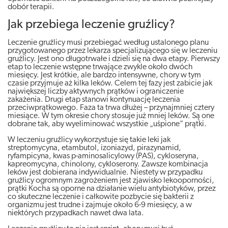
dobór terapii.
Jak przebiega leczenie gruźlicy?
Leczenie gruźlicy musi przebiegać według ustalonego planu
przygotowanego przez lekarza specjalizującego się w leczeniu
gruźlicy. Jest ono długotrwałe i dzieli się na dwa etapy. Pierwszy
etap to leczenie wstępne trwające zwykle około dwóch
miesięcy. Jest krótkie, ale bardzo intensywne, chory w tym
czasie przyjmuje aż kilka leków. Celem tej fazy jest zabicie jak
największej liczby aktywnych prątków i ograniczenie
zakażenia. Drugi etap stanowi kontynuację leczenia
przeciwprątkowego. Faza ta trwa dłużej – przynajmniej cztery
miesiące. W tym okresie chory stosuje już mniej leków. Są one
dobrane tak, aby wyeliminować wszystkie „uśpione” prątki.
W leczeniu gruźlicy wykorzystuje się takie leki jak
streptomycyna, etambutol, izoniazyd, pirazynamid,
ryfampicyna, kwas p-aminosalicylowy (PAS), cykloseryna,
kapreomycyna, chinolony, cykloserony. Zawsze kombinacja
leków jest dobierana indywidualnie. Niestety w przypadku
gruźlicy ogromnym zagrożeniem jest zjawisko lekooporności,
prątki Kocha są oporne na działanie wielu antybiotyków, przez
co skuteczne leczenie i całkowite pozbycie się bakterii z
organizmu jest trudne i zajmuje około 6-9 miesięcy, a w
niektórych przypadkach nawet dwa lata.