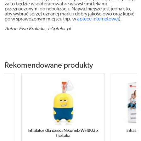
za to będzie współpracował ze wszystkimi lekami
przeznaczonymi do nebulizacji. Najważniejsze jest jednak to,
aby wybrać sprzęt uznanej marki i dobry jakościowo oraz kupić
go w sprawdzonym miejscu (np. w
aptece internetowej
).
Autor: Ewa Krulicka, i-Apteka.pl
Rekomendowane produkty
WHB03 x
Inhalator tłokowy x 1 sztuka
INH
Econst