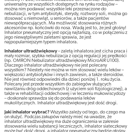
uniwersalny ze wszystkich dostępnych na rynku rodzajów –
można nim podawać wszystkie leki przeznaczone do
nebulizacji, w tym antybiotyki, sterydy, roztwory soli, można go
stosować u niemowląt, u seniorów, a także pacjentów
niewspółpracujących. Ma możliwość stosowania różnych
akcesoriów np. końcówki do nosa. Wadą jest to, że jest głośny!
Inhalator pneumatyczny jest opcją najtańszą, co w połączeniu z
jego niewątpliwymi zaletami sprawia, że jest
najpopularniejszym typem inhalatora.
Inhalator ultradźwiękowy
– zaletą inhalatora jest cicha praca i
mały rozmiar, szybka nebulizacja z opcją regulacji jej prędkości
(np. OMRON Nebulizator ultradźwiękowy MicroAIR U100).
Dlaczego inhalator ultradźwiękowy nie jest polecany
wszystkim? Niestety nie można w nim stosować wielu leków –
większości antybiotyków i innych zawiesin, a także steroidów.
Nie jest również odpowiedni dla dzieci poniżej 1. roku życia.
Polecany jest przede wszystkim do zabiegów służących
nawilżaniu dróg oddechowych (z użyciem soli fizjologicznej), a
także w rehabilitacji oddechowej i w leczeniu mukowiscydozy
– doskonale sprawdza się do podawania leków
mukolitycznych. Inhalator ultradźwiękowy jest dość drogi.
Jaki inhalator wybrać?
Wszystko zależy od tego, do czego ma
on służyć. Podczas zakupów należy mieć na uwadze, że
inhalator ultradźwiękowy ma duże ograniczenia w zakresie
stosowania wielu substancji leczniczych, inhalator siateczkowy
może być dość drogi, a inhalator pneumatyczny będzie głośny,