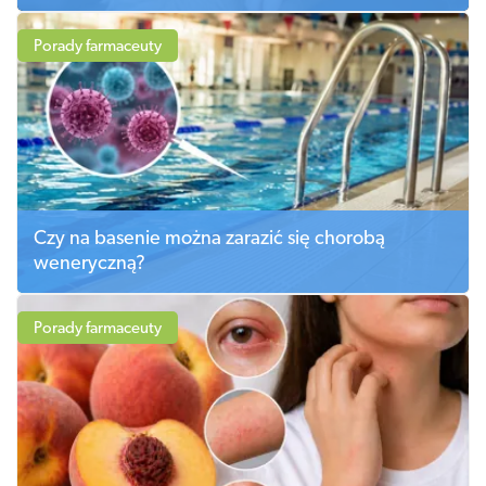
Porady farmaceuty
Czy na basenie można zarazić się chorobą
weneryczną?
Porady farmaceuty