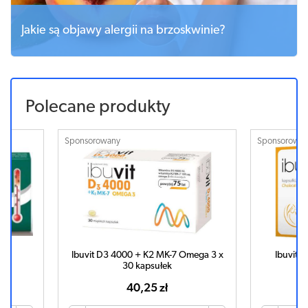
Jakie są objawy alergii na brzoskwinie?
Polecane produkty
Sponsorowany
Sponsorowa
tek
Ibuvit D3 4000 + K2 MK-7 Omega 3 x
Ibuvit 
30 kapsułek
40,25 zł