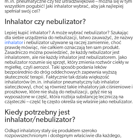
m.in. pneumatyczne czy też ultradźwiękowe – można się w tym
wszystkim pogubić! Jaki inhalator wybrać, aby jak najlepiej
spełniał swój cel?
Inhalator czy nebulizator?
Lepiej kupić inhalator? A może wybrać nebulizator? Szukając
dla siebie urządzenia do nebulizacji, łatwo zauważyć, że nazwy
inhalator
i nebulizator używane są raczej zamiennie, choć
prawdę mówiąc, nie całkiem oznaczają ten sam produkt.
Zasadniczo można powiedzieć, że każdy nebulizator jest
inhalatorem, ale nie każdy inhalator jest nebulizatorem. Jako
nebulizator rozumie się sprzęt, który zmienia roztwór ciekły w
mgiełkę, czyli aerozol. Taki sposób podania leków
bezpośrednio do dróg oddechowych zapewnia wyższą
skuteczność terapii. Faktycznie tak działa większość
inhalatorów (m.in. inhalator pneumatyczny lub inhalator
siateczkowy), choć są również takie inhalatory jak ciśnieniowe i
proszkowe, które nie służą do nebulizacji, gdyż nie są
wyposażone w część, która rozbija substancję leczniczą na
cząsteczki – część tę często określa się właśnie jako nebulizator.
Kiedy potrzebny jest
inhalator/nebulizator?
Odkąd inhalatory stały się produktem szeroko
rozpowszechnionym i dostępnym właściwie dla każdego,