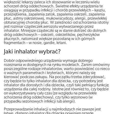
większość lekarzy zaleca ich stosowanie w leczeniu wielu
schorzeń dróg oddechowych. Świetne efekty urządzenia te
osiągają w przypadku infekcji i chorób przewlekłych – kaszlu,
przeziębienia, zapalenia zatok, zapalenia oskrzeli, zapalenia
płuc, astmy oskrzelowej, mukowiscydozy, alergii, przewlekłej
obturacyjnej choroby płuc. W zależności od schorzenia istotny
jest rozmiar cząsteczek aerozolu wytwarzanego przez
inhalator. Mniejsze cząsteczki są w stanie dotrzeć do dolnych
dróg oddechowych – oskrzeli, oskrzelików, pęcherzyków
płucnych, natomiast większe pozostaną w ich górnych
fragmentach – w nosie, gardle, krtani.
Jaki inhalator wybrać?
Dobór odpowiedniego urządzenia wymaga dobrego
rozeznania w dostępnych na rynku modelach. Zanim omówimy
poszczególne rodzaje inhalatorów, warto powiedzieć co nieco
o ważnych parametrach i kryteriach, którymi należy się
kierować podczas zakupu. Na początku trzeba zdecydować,
czy będzie to tylko inhalator dla dziecka, czy potrzebny jest
inhalator dla dorosłych i dla dziecka, czyli taki pełniący funkcję
urządzenia dla całej rodziny. Istotne jest również to, czy będzie
on wykorzystywany cały czas (ze względu na przewlekłe
schorzenia dróg oddechowy), czy tylko sezonowo (w
przypadku sezonowych infekcji lub alergii).
Przeprowadzanie inhalacji u najmłodszych nie zawsze jest
łatwe, dlatego inhalator dla dziecka powinien przede