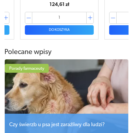
120,14 zł
DO KOSZYKA
Polecane wpisy
Porady farmaceuty
Czy świerzb u psa jest zaraźliwy dla ludzi?