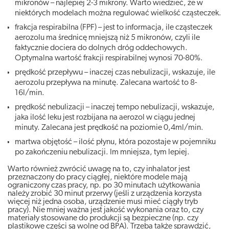
mikronów – najlepiej 2-3 mikrony. Warto wiedzieć, że w
niektórych modelach można regulować wielkość cząsteczek.
frakcja respirabilna (FPF) – jest to informacja, ile cząsteczek
aerozolu ma średnicę mniejszą niż 5 mikronów, czyli ile
faktycznie dociera do dolnych dróg oddechowych.
Optymalna wartość frakcji respirabilnej wynosi 70-80%.
prędkość przepływu – inaczej czas nebulizacji, wskazuje, ile
aerozolu przepływa na minutę. Zalecana wartość to 8-
16l/min.
prędkość nebulizacji – inaczej tempo nebulizacji, wskazuje,
jaka ilość leku jest rozbijana na aerozol w ciągu jednej
minuty. Zalecana jest prędkość na poziomie 0,4ml/min.
martwa objętość – ilość płynu, która pozostaje w pojemniku
po zakończeniu nebulizacji. Im mniejsza, tym lepiej.
Warto również zwrócić uwagę na to, czy inhalator jest
przeznaczony do pracy ciągłej, niektóre modele mają
ograniczony czas pracy, np. po 30 minutach użytkowania
należy zrobić 30 minut przerwy (jeśli z urządzenia korzysta
więcej niż jedna osoba, urządzenie musi mieć ciągły tryb
pracy). Nie mniej ważna jest jakość wykonania oraz to, czy
materiały stosowane do produkcji są bezpieczne (np. czy
plastikowe części są wolne od BPA). Trzeba także sprawdzić,