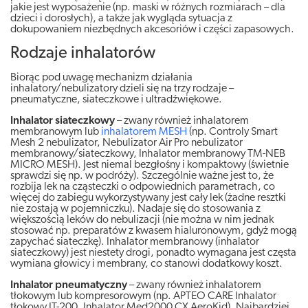
jakie jest wyposażenie (np. maski w różnych rozmiarach – dla
dzieci i dorosłych), a także jak wygląda sytuacja z
dokupowaniem niezbędnych akcesoriów i części zapasowych.
Rodzaje inhalatorów
Biorąc pod uwagę mechanizm działania
inhalatory/nebulizatory dzieli się na trzy rodzaje –
pneumatyczne, siateczkowe i ultradźwiękowe.
Inhalator siateczkowy
– zwany również inhalatorem
membranowym lub
inhalatorem MESH
(np. Controly Smart
Mesh 2 nebulizator, Nebulizator Air Pro nebulizator
membranowy/siateczkowy, Inhalator membranowy TM-NEB
MICRO MESH). Jest niemal bezgłośny i kompaktowy (świetnie
sprawdzi się np. w podróży). Szczególnie ważne jest to, że
rozbija lek na cząsteczki o odpowiednich parametrach, co
więcej do zabiegu wykorzystywany jest cały lek (żadne resztki
nie zostają w pojemniczku). Nadaje się do stosowania z
większością leków do nebulizacji (nie można w nim jednak
stosować np. preparatów z kwasem hialuronowym, gdyż mogą
zapychać siateczkę). Inhalator membranowy (inhalator
siateczkowy) jest niestety drogi, ponadto wymagana jest częsta
wymiana głowicy i membrany, co stanowi dodatkowy koszt.
Inhalator pneumatyczny
– zwany również inhalatorem
tłokowym lub kompresorowym (np. APTEO CARE Inhalator
tłokowy IT-200, Inhalator Med2000 CX AeroKid). Najbardziej