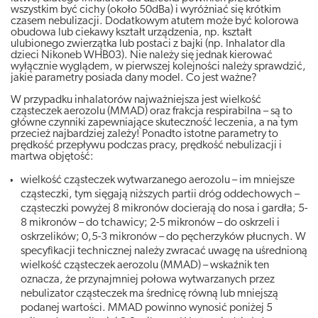
wszystkim być cichy (około 50dBa) i wyróżniać się krótkim
czasem nebulizacji. Dodatkowym atutem może być kolorowa
obudowa lub ciekawy kształt urządzenia, np. kształt
ulubionego zwierzątka lub postaci z bajki (np. Inhalator dla
dzieci Nikoneb WHB03). Nie należy się jednak kierować
wyłącznie wyglądem, w pierwszej kolejności należy sprawdzić,
jakie parametry posiada dany model. Co jest ważne?
W przypadku inhalatorów najważniejsza jest wielkość
cząsteczek aerozolu (MMAD) oraz frakcja respirabilna – są to
główne czynniki zapewniające skuteczność leczenia, a na tym
przecież najbardziej zależy! Ponadto istotne parametry to
prędkość przepływu podczas pracy, prędkość nebulizacji i
martwa objętość:
wielkość cząsteczek wytwarzanego aerozolu – im mniejsze
cząsteczki, tym sięgają niższych partii dróg oddechowych –
cząsteczki powyżej 8 mikronów docierają do nosa i gardła; 5-
8 mikronów – do tchawicy; 2-5 mikronów – do oskrzeli i
oskrzelików; 0,5-3 mikronów – do pęcherzyków płucnych. W
specyfikacji technicznej należy zwracać uwagę na uśrednioną
wielkość cząsteczek aerozolu (MMAD) – wskaźnik ten
oznacza, że przynajmniej połowa wytwarzanych przez
nebulizator cząsteczek ma średnicę równą lub mniejszą
podanej wartości. MMAD powinno wynosić poniżej 5