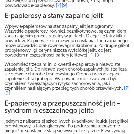
jest zwiększona przepuszczalność jelitowa, którą mogą
powodować e-papierosy.
[7]
[9]
E-papierosy a stany zapalne jelit
Wpływ e-papierosów na stan zapalny jelit jest ogromny.
Wszystkie e-papierosy, również beznikotynowe, są czynnikiem
zaostrzającym proces zapalny w jelitach. Dzieje się tak z kilku
powodów. Po pierwsze do rozwoju i nasilania stanu zapalnego
może prowadzić brak równowagi mikrobiomu. Po drugie glikol
propylenowy i gliceryna niszczą wyściółkę jelit, co jest
powodem nieszczelności bariery jelitowej.
[1]
[8]
Wspomnieć trzeba m.in. o kwestii e-papierosy a nieswoiste
zapalenie jelit. Do nieswoistych chorób zapalnych jelit zalicza
się głównie chorobę Leśniowskiego-Crohna i wrzodziejące
zapalenie jelita grubego. Wapowanie może zarówno być
czynnikiem zwiększającym ryzyko zachorowania, jak i
czynnikiem nasilającym przebieg tych chorób przewlekłych.
[7]
[9]
E-papierosy a przepuszczalność jelit –
syndrom nieszczelnego jelita
Jednym z najbardziej szkodliwych składników liquidu jest glikol
propylenowy, a także gliceryna. Po podgrzaniu te pozornie
niegroźne substancje stają się wysoce toksyczne. Przyczyniają