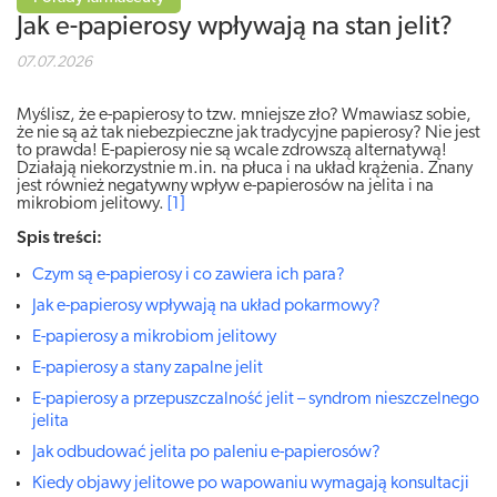
Jak e-papierosy wpływają na stan jelit?
07.07.2026
Myślisz, że e-papierosy to tzw. mniejsze zło? Wmawiasz sobie,
że nie są aż tak niebezpieczne jak tradycyjne papierosy? Nie jest
to prawda! E-papierosy nie są wcale zdrowszą alternatywą!
Działają niekorzystnie m.in. na płuca i na układ krążenia. Znany
jest również negatywny wpływ e-papierosów na jelita i na
mikrobiom jelitowy.
[1]
Spis treści:
Czym są e-papierosy i co zawiera ich para?
Jak e-papierosy wpływają na układ pokarmowy?
E-papierosy a mikrobiom jelitowy
E-papierosy a stany zapalne jelit
E-papierosy a przepuszczalność jelit – syndrom nieszczelnego
jelita
Jak odbudować jelita po paleniu e-papierosów?
Kiedy objawy jelitowe po wapowaniu wymagają konsultacji