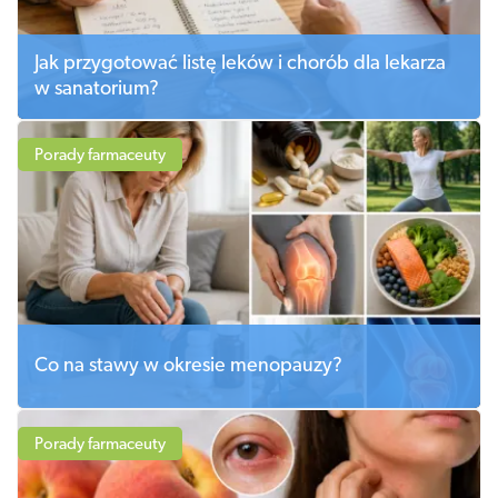
Jak przygotować listę leków i chorób dla lekarza
w sanatorium?
Porady farmaceuty
Co na stawy w okresie menopauzy?
Porady farmaceuty