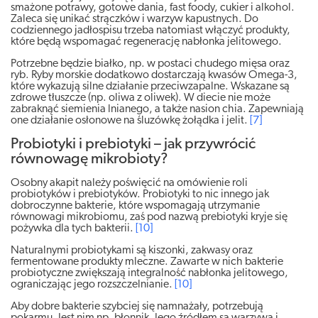
smażone potrawy, gotowe dania, fast foody, cukier i alkohol.
Zaleca się unikać strączków i warzyw kapustnych. Do
codziennego jadłospisu trzeba natomiast włączyć produkty,
które będą wspomagać regenerację nabłonka jelitowego.
Potrzebne będzie białko, np. w postaci chudego mięsa oraz
ryb. Ryby morskie dodatkowo dostarczają kwasów Omega-3,
które wykazują silne działanie przeciwzapalne. Wskazane są
zdrowe tłuszcze (np. oliwa z oliwek). W diecie nie może
zabraknąć siemienia lnianego, a także nasion chia. Zapewniają
one działanie osłonowe na śluzówkę żołądka i jelit.
[7]
Probiotyki i prebiotyki – jak przywrócić
równowagę mikrobioty?
Osobny akapit należy poświęcić na omówienie roli
probiotyków i prebiotyków. Probiotyki to nic innego jak
dobroczynne bakterie, które wspomagają utrzymanie
równowagi mikrobiomu, zaś pod nazwą prebiotyki kryje się
pożywka dla tych bakterii.
[10]
Naturalnymi probiotykami są kiszonki, zakwasy oraz
fermentowane produkty mleczne. Zawarte w nich bakterie
probiotyczne zwiększają integralność nabłonka jelitowego,
ograniczając jego rozszczelnianie.
[10]
Aby dobre bakterie szybciej się namnażały, potrzebują