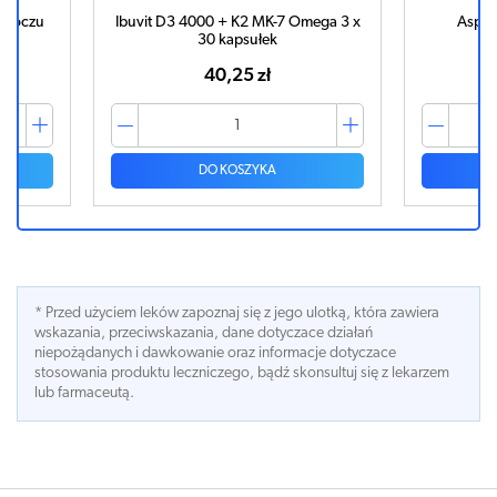
do oczu
Ibuvit D3 4000 + K2 MK-7 Omega 3 x
Aspir
30 kapsułek
40,25 zł
DO KOSZYKA
* Przed użyciem leków zapoznaj się z jego ulotką, która zawiera
wskazania, przeciwskazania, dane dotyczace działań
niepożądanych i dawkowanie oraz informacje dotyczace
stosowania produktu leczniczego, bądź skonsultuj się z lekarzem
lub farmaceutą.