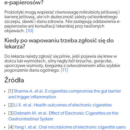
e-papierosów?
Probiotyki mogą wspierać równowagę mikrobioty jelitowej i
barierę jelitową, ale ich skuteczność zależy od konkretnego
szczepu, dawki i stanu zdrowia. Nie zastępują odstawienia e-
papierosów ani konsultacji lekarskiej przy nasilonych
objawach.
[10]
Kiedy po wapowaniu trzeba zgłosić się do
lekarza?
Do lekarza należy zgłosić się pilnie, jeśli pojawia się krew w
stolcu lub wymiotach, silny nagły ból brzucha, gorączka,
uporczywe wymioty, biegunka z odwodnieniem albo szybkie
pogorszenie stanu ogólnego.
[11]
Źródła
[1]
Sharma A. et al. E-cigarettes compromise the gut barrier
and trigger inflammation
[2]
Li X. et al. Health outcomes of electronic cigarettes
[3]
Debnath M. et al. Effect of Electronic Cigarettes on the
Gastrointestinal System
[4]
Yang I. et al. Oral microbiome of electronic cigarette users