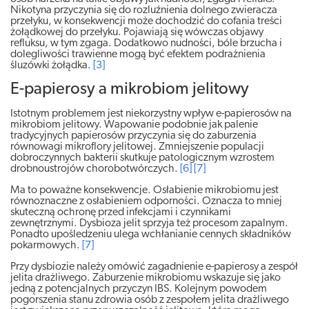
Nikotyna przyczynia się do rozluźnienia dolnego zwieracza
przełyku, w konsekwencji może dochodzić do cofania treści
żołądkowej do przełyku. Pojawiają się wówczas objawy
refluksu, w tym zgaga. Dodatkowo nudności, bóle brzucha i
dolegliwości trawienne mogą być efektem podrażnienia
śluzówki żołądka.
[3]
E-papierosy a mikrobiom jelitowy
Istotnym problemem jest niekorzystny wpływ e-papierosów na
mikrobiom jelitowy. Wapowanie podobnie jak palenie
tradycyjnych papierosów przyczynia się do zaburzenia
równowagi mikroflory jelitowej. Zmniejszenie populacji
dobroczynnych bakterii skutkuje patologicznym wzrostem
drobnoustrojów chorobotwórczych.
[6]
[7]
Ma to poważne konsekwencje. Osłabienie mikrobiomu jest
równoznaczne z osłabieniem odporności. Oznacza to mniej
skuteczną ochronę przed infekcjami i czynnikami
zewnętrznymi. Dysbioza jelit sprzyja też procesom zapalnym.
Ponadto upośledzeniu ulega wchłanianie cennych składników
pokarmowych.
[7]
Przy dysbiozie należy omówić zagadnienie e-papierosy a zespół
jelita drażliwego. Zaburzenie mikrobiomu wskazuje się jako
jedną z potencjalnych przyczyn IBS. Kolejnym powodem
pogorszenia stanu zdrowia osób z zespołem jelita drażliwego