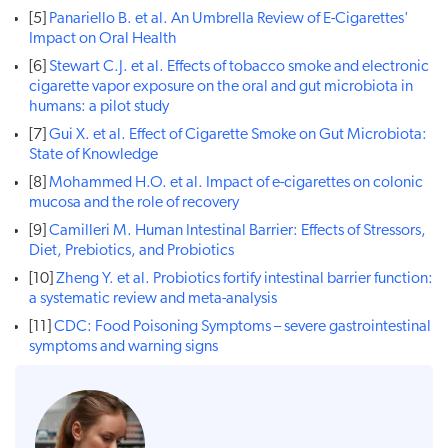
[5]
Panariello B. et al. An Umbrella Review of E-Cigarettes'
Impact on Oral Health
[6]
Stewart C.J. et al. Effects of tobacco smoke and electronic
cigarette vapor exposure on the oral and gut microbiota in
humans: a pilot study
[7]
Gui X. et al. Effect of Cigarette Smoke on Gut Microbiota:
State of Knowledge
[8]
Mohammed H.O. et al. Impact of e-cigarettes on colonic
mucosa and the role of recovery
[9]
Camilleri M. Human Intestinal Barrier: Effects of Stressors,
Diet, Prebiotics, and Probiotics
[10]
Zheng Y. et al. Probiotics fortify intestinal barrier function:
a systematic review and meta-analysis
[11]
CDC: Food Poisoning Symptoms – severe gastrointestinal
symptoms and warning signs