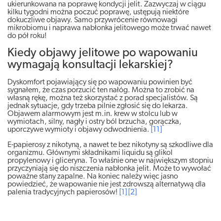
ukierunkowana na poprawę kondycji jelit. Zazwyczaj w ciągu
kilku tygodni można poczuć poprawę, ustępują niektóre
dokuczliwe objawy. Samo przywrócenie równowagi
mikrobiomu i naprawa nabłonka jelitowego może trwać nawet
do pół roku!
Kiedy objawy jelitowe po wapowaniu
wymagają konsultacji lekarskiej?
Dyskomfort pojawiający się po wapowaniu powinien być
sygnałem, że czas porzucić ten nałóg. Można to zrobić na
własną rękę, można też skorzystać z porad specjalistów. Są
jednak sytuacje, gdy trzeba pilnie zgłosić się do lekarza.
Objawem alarmowym jest m.in. krew w stolcu lub w
wymiotach, silny, nagły i ostry ból brzucha, gorączka,
uporczywe wymioty i objawy odwodnienia.
[11]
E-papierosy z nikotyną, a nawet te bez nikotyny są szkodliwe dla
organizmu. Głównymi składnikami liquidu są glikol
propylenowy i gliceryna. To właśnie one w największym stopniu
przyczyniają się do niszczenia nabłonka jelit. Może to wywołać
poważne stany zapalne. Na koniec należy więc jasno
powiedzieć, że wapowanie nie jest zdrowszą alternatywą dla
palenia tradycyjnych papierosów!
[1]
[2]