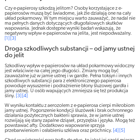
Czy e-papierosy szkodzą jelitom? Osoby korzystające z e-
papierosów muszą być świadome, jak źle działają one na cały
układ pokarmowy. W tym miejscu warto zauważyć, że nadal nie
ma pełnych danych dotyczących długofalowych skutków
wapowania. Jednak dostępne wyniki badań wskazują, że
negatywny wpływ e-papierosów na jelita, jest niepodważalny.
[1]
[3]
Droga szkodliwych substancji – od jamy ustnej
do jelit
Szkodliwy wpływ e-papierosów na układ pokarmowy widoczny
jest właściwie na całej jego długości. Zmiany mogą być
zauważalne już w jamie ustnej i w gardle. Pełna toksyn i innych
szkodliwych substancji para z elektronicznego papierosa
powoduje wysuszenie i podrażnienie błony śluzowej gardła i
jamy ustnej. U osób wapujących zmniejsza się też produkcja
śliny.
[3]
[4]
W wyniku kontaktu z aerozolem z e-papierosa cierpi mikrobiom
jamy ustnej. Pogorszenie kondycji śluzówek i brak ochronnego
działania pożytecznych bakterii sprawia, że w jamie ustnej
rozwijają się stany zapalne dziąseł, przyzębia i języka. Mogą też
powstawać afty. Dodatkowo wapowanie sprzyja
przebarwieniom i osłabieniu szkliwa oraz próchnicy.
[4]
[5]