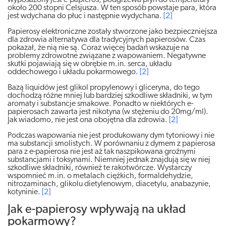
wyposażony jest e-papieros, podgrzewa płyn do temperatury
około 200 stopni Celsjusza. W ten sposób powstaje para, która
jest wdychana do płuc i następnie wydychana.
[2]
Papierosy elektroniczne zostały stworzone jako bezpieczniejsza
dla zdrowia alternatywa dla tradycyjnych papierosów. Czas
pokazał, że nią nie są. Coraz więcej badań wskazuje na
problemy zdrowotne związane z wapowaniem. Negatywne
skutki pojawiają się w obrębie m.in. serca, układu
oddechowego i układu pokarmowego.
[2]
Bazą liquidów jest glikol propylenowy i gliceryna, do tego
dochodzą różne mniej lub bardziej szkodliwe składniki, w tym
aromaty i substancje smakowe. Ponadto w niektórych e-
papierosach zawarta jest nikotyna (w stężeniu do 20mg/ml).
Jak wiadomo, nie jest ona obojętna dla zdrowia.
[2]
Podczas wapowania nie jest produkowany dym tytoniowy i nie
ma substancji smolistych. W porównaniu z dymem z papierosa
para z e-papierosa nie jest aż tak naszpikowana groźnymi
substancjami i toksynami. Niemniej jednak znajdują się w niej
szkodliwe składniki, również te rakotwórcze. Wystarczy
wspomnieć m.in. o metalach ciężkich, formaldehydzie,
nitrozaminach, glikolu dietylenowym, diacetylu, anabazynie,
kotyninie.
[2]
Jak e-papierosy wpływają na układ
pokarmowy?