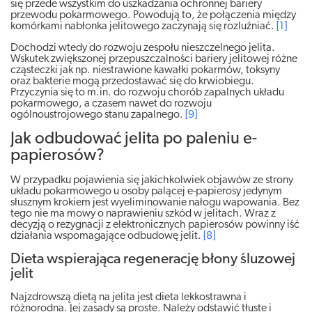
się przede wszystkim do uszkadzania ochronnej bariery
przewodu pokarmowego. Powodują to, że połączenia między
komórkami nabłonka jelitowego zaczynają się rozluźniać.
[1]
Dochodzi wtedy do rozwoju zespołu nieszczelnego jelita.
Wskutek zwiększonej przepuszczalności bariery jelitowej różne
cząsteczki jak np. niestrawione kawałki pokarmów, toksyny
oraz bakterie mogą przedostawać się do krwiobiegu.
Przyczynia się to m.in. do rozwoju chorób zapalnych układu
pokarmowego, a czasem nawet do rozwoju
ogólnoustrojowego stanu zapalnego.
[9]
Jak odbudować jelita po paleniu e-
papierosów?
W przypadku pojawienia się jakichkolwiek objawów ze strony
układu pokarmowego u osoby palącej e-papierosy jedynym
słusznym krokiem jest wyeliminowanie nałogu wapowania. Bez
tego nie ma mowy o naprawieniu szkód w jelitach. Wraz z
decyzją o rezygnacji z elektronicznych papierosów powinny iść
działania wspomagające odbudowę jelit.
[8]
Dieta wspierająca regenerację błony śluzowej
jelit
Najzdrowszą dietą na jelita jest dieta lekkostrawna i
różnorodna. Jej zasady są proste. Należy odstawić tłuste i