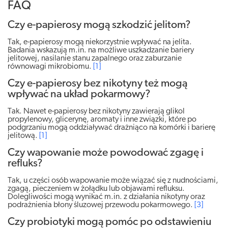
FAQ
Czy e-papierosy mogą szkodzić jelitom?
Tak, e-papierosy mogą niekorzystnie wpływać na jelita.
Badania wskazują m.in. na możliwe uszkadzanie bariery
jelitowej, nasilanie stanu zapalnego oraz zaburzanie
równowagi mikrobiomu.
[1]
Czy e-papierosy bez nikotyny też mogą
wpływać na układ pokarmowy?
Tak. Nawet e-papierosy bez nikotyny zawierają glikol
propylenowy, glicerynę, aromaty i inne związki, które po
podgrzaniu mogą oddziaływać drażniąco na komórki i barierę
jelitową.
[1]
Czy wapowanie może powodować zgagę i
refluks?
Tak, u części osób wapowanie może wiązać się z nudnościami,
zgagą, pieczeniem w żołądku lub objawami refluksu.
Dolegliwości mogą wynikać m.in. z działania nikotyny oraz
podrażnienia błony śluzowej przewodu pokarmowego.
[3]
Czy probiotyki mogą pomóc po odstawieniu