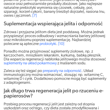
pokarmu. Jest nim np. błonnik. Jego źródłem są warzywa i
owoce oraz pełnoziarniste produkty zbożowe. Jako najlepsze
naturalne prebiotyki wymienia się czosnek, cebulę, por,
szparagi, korzeń cykorii, banany (niezbyt dojrzałe), nasiona lnu,
owies i jęczmień.
[7]
Suplementacja wspierająca jelita i odporność
Zdrowa i przyjazna jelitom dieta jest podstawą. Można jednak
przyspieszyć proces odbudowy i wzmacniania bariery jelitowej
oraz mikrobiomu poprzez suplementację. Najbardziej
polecane są apteczne
probiotyki
.
[10]
Ponadto można przyjmować suplementy ziołowe, np. z
karczochem, mniszkiem lekarskim, kurkumą, babką płesznik.
Dla wsparcia regeneracji nabłonka jelitowego można stosować
suplementy na układ pokarmowy
z maślanem sodu.
Zaleca się też sięgać po
preparaty na odporność
. Układ
immunologiczny można wzmacniać, stosując np. witaminę C,
witaminę D i cynk. Dodatkowo pomocne mogą być suplementy
z adaptogenami.
Jak długo trwa regeneracja jelit po rzuceniu e-
papierosów?
Przebieg procesu regeneracji jelit jest zależny od stopnia
uszkodzeń oraz od tego, czy dieta została zmodyfikowana i