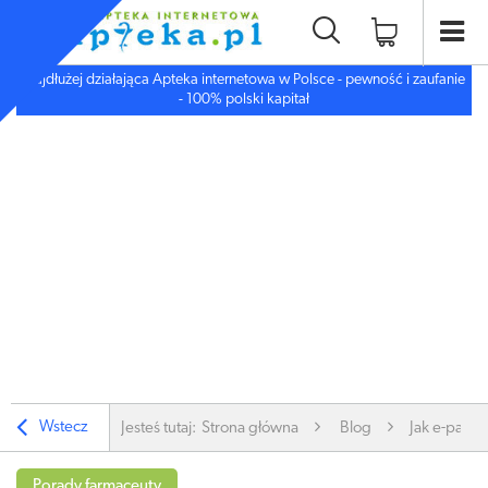
Najdłużej działająca Apteka internetowa w Polsce - pewność i zaufanie
- 100% polski kapitał
Wstecz
Jesteś tutaj:
Strona główna
Blog
Jak e-papier
Porady farmaceuty