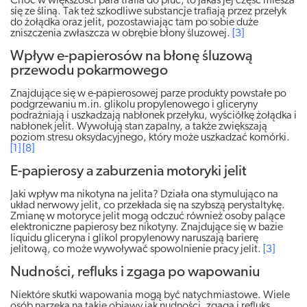
Choć w większości para trafia do płuc, to jakaś jej część miesza
się ze śliną. Tak też szkodliwe substancje trafiają przez przełyk
do żołądka oraz jelit, pozostawiając tam po sobie duże
zniszczenia zwłaszcza w obrębie błony śluzowej.
[3]
Wpływ e-papierosów na błonę śluzową
przewodu pokarmowego
Znajdujące się w e-papierosowej parze produkty powstałe po
podgrzewaniu m.in. glikolu propylenowego i gliceryny
podrażniają i uszkadzają nabłonek przełyku, wyściółkę żołądka i
nabłonek jelit. Wywołują stan zapalny, a także zwiększają
poziom stresu oksydacyjnego, który może uszkadzać komórki.
[1]
[8]
E-papierosy a zaburzenia motoryki jelit
Jaki wpływ ma nikotyna na jelita? Działa ona stymulująco na
układ nerwowy jelit, co przekłada się na szybszą perystaltykę.
Zmianę w motoryce jelit mogą odczuć również osoby palące
elektroniczne papierosy bez nikotyny. Znajdujące się w bazie
liquidu gliceryna i glikol propylenowy naruszają barierę
jelitową, co może wywoływać spowolnienie pracy jelit.
[3]
Nudności, refluks i zgaga po wapowaniu
Niektóre skutki wapowania mogą być natychmiastowe. Wiele
osób narzeka na takie objawy jak nudności, zgaga i refluks.