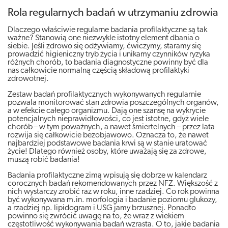
Rola regularnych badań w utrzymaniu zdrowia
Dlaczego właściwie regularne badania profilaktyczne są tak
ważne? Stanowią one niezwykle istotny element dbania o
siebie. Jeśli zdrowo się odżywiamy, ćwiczymy, staramy się
prowadzić higieniczny tryb życia i unikamy czynników ryzyka
różnych chorób, to badania diagnostyczne powinny być dla
nas całkowicie normalną częścią składową profilaktyki
zdrowotnej.
Zestaw badań profilaktycznych wykonywanych regularnie
pozwala monitorować stan zdrowia poszczególnych organów,
a w efekcie całego organizmu. Dają one szansę na wykrycie
potencjalnych nieprawidłowości, co jest istotne, gdyż wiele
chorób – w tym poważnych, a nawet śmiertelnych – przez lata
rozwija się całkowicie bezobjawowo. Oznacza to, że nawet
najbardziej podstawowe badania krwi są w stanie uratować
życie! Dlatego również osoby, które uważają się za zdrowe,
muszą robić badania!
Badania profilaktyczne zimą wpisują się dobrze w kalendarz
corocznych badań rekomendowanych przez NFZ. Większość z
nich wystarczy zrobić raz w roku, inne rzadziej. Co rok powinna
być wykonywana m.in. morfologia i badanie poziomu glukozy,
a rzadziej np. lipidogram i USG jamy brzusznej. Ponadto
powinno się zwrócić uwagę na to, że wraz z wiekiem
częstotliwość wykonywania badań wzrasta. O to, jakie badania