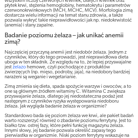
wszystkim liczby czerwonych krwinek, białych krwinek oraz
płytek krwi, stężenia hemoglobiny, hematokrytu i parametrów
czerwonokrwinkowych (MCH, MCHC, MCV). Morfologia zimą
dostarcza wielu informacji na temat stanu zdrowia, a także
pozwala wykryć takie nieprawidłowości jak np. niedokrwistość
(anemia) i stany zapalne.
Badanie poziomu żelaza – jak unikać anemii
zimą?
Najczęściej przyczyną anemii jest niedobór żelaza. Jednym z
czynników, który do tego prowadzi, jest nieprawidłowa dieta
uboga w ten składnik. Ze względu na to, że lepiej przyswajalne
jest
żelazo
hemowe, czyli pochodzące z produktów
zwierzęcych (np. mięso, podroby, jaja), na niedobory bardziej
narażeni są weganie i wegetarianie.
Zimą zmienia się dieta, spada spożycie warzyw i owoców, a to
one są głównym źródłem witaminy C. Witamina C zwiększa
przyswajanie żelaza, dlatego jej niedostateczna podaż jest
następnym z czynników ryzyka występowania niedoboru
żelaza. Jak wygląda badanie żelaza w organizmie?
Standardowo bada się poziom żelaza we krwi, ale pakiet badań
warto rozszerzyć również o zbadanie poziomu ferrytyny. Jest to
białko tzw. ostrej fazy, które pełni funkcję magazynu żelaza.
Innymi słowy, jej badanie pozwala określić zapasy tego
pierwiastka w organizmie. Niski poziom ferrytyny wskazuje na