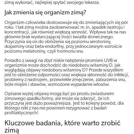
zimą wykonać, najlepiej spytać swojego lekarza.
Jak zmienia się organizm zimą?
Organizm człowieka dostosowuje się do zmieniających się pór
roku. I tak zimą można zaobserwować m.in. spadek nastroju i
koncentracji, jak również większą senność. Wpływa tak na nas
głównie brak wystarczającej ilości światła słonecznego.
Przyczynia się on do obniżenia się poziomu serotoniny,
dopaminy oraz beta-endorfiny, przy jednoczesnym wzroście
poziomu melatoniny, czyli hormonu snu.
Ponadto z uwagi na zbyt niskie natężenie promieni UVB w
organizmie może dochodzić do niedoboru witaminy D. Jak
wyglądają objawy niedoboru witaminy D? Przede wszystkim
jest to obniżenie odporności oraz większa skłonność do infekcji,
problemy z nastrojem, przewlekłe zmęczenie, zaburzenia snu,
bóle mięśni i stawów, wzmożone wypadanie włosów.
Opisane wyżej objawy mogą być po prostu zwiastunem
zimowego spadku formy, ale może się zdarzyć, że ich
przyczyna jest dużo poważniejsza. Jest to kolejny powód, dla
którego nikt z nas nie powinien rezygnować z badań
profilaktycznych!
Kluczowe badania, które warto zrobić
zimą