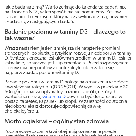
Jakie badania zimą? Warto zerknąć do kalendarza badań, np.
na stronach NFZ, w ten sposób nic nie pominiemy. Zestaw
badań profilaktycznych, który należy wykonać zimą, powinien
składać się z następujących badań:
Badanie poziomu witaminy D3 – dlaczego to
tak ważne?
Wraz z nastaniem jesieni zmniejsza się natężenie promieni
słonecznych, co skutkuje ryzykiem rozwoju niedoboru witaminy
D. Synteza słoneczna jest głównym źródłem witaminy D, jeśli jej
zabraknie, konieczna jest suplementacja. Przed rozpoczęciem
stosowania preparatów z cholekalcyferolem zaleca się
najpierw zbadać poziom witaminy D.
Badanie poziomu witaminy D polega na oznaczeniu w próbce
krwi stężenia kalcydiolu (D3 25(OH). W wynik w przedziale 30-
50ng/ml oznacza optymalny poziom. U osób, u których
wartości są niższe,
witamina D
powinna być dostarczana w
postaci tabletek, kapsułek lub kropli. W zależności od stopnia
niedoboru lekarz dostosuje odpowiednią dawkę
cholekalcyferolu.
Morfologia krwi – ogólny stan zdrowia
Podstawowe badania krwi obejmują oznaczenie przede