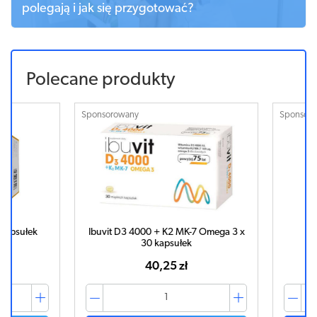
polegają i jak się przygotować?
Polecane produkty
Sponsorowany
Sponsorowa
psułek
Ibuvit D3 4000 + K2 MK-7 Omega 3 x
Aspir
30 kapsułek
40,25 zł