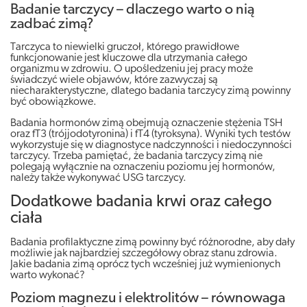
Badanie tarczycy – dlaczego warto o nią
zadbać zimą?
Tarczyca to niewielki gruczoł, którego prawidłowe
funkcjonowanie jest kluczowe dla utrzymania całego
organizmu w zdrowiu. O upośledzeniu jej pracy może
świadczyć wiele objawów, które zazwyczaj są
niecharakterystyczne, dlatego badania tarczycy zimą powinny
być obowiązkowe.
Badania hormonów zimą obejmują oznaczenie stężenia TSH
oraz fT3 (trójjodotyronina) i fT4 (tyroksyna). Wyniki tych testów
wykorzystuje się w diagnostyce nadczynności i niedoczynności
tarczycy. Trzeba pamiętać, że badania tarczycy zimą nie
polegają wyłącznie na oznaczeniu poziomu jej hormonów,
należy także wykonywać USG tarczycy.
Dodatkowe badania krwi oraz całego
ciała
Badania profilaktyczne zimą powinny być różnorodne, aby dały
możliwie jak najbardziej szczegółowy obraz stanu zdrowia.
Jakie badania zimą oprócz tych wcześniej już wymienionych
warto wykonać?
Poziom magnezu i elektrolitów – równowaga