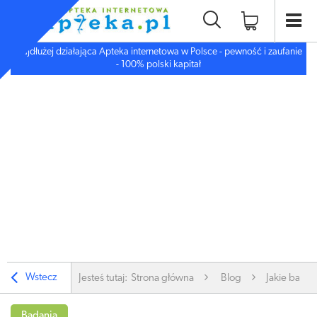
Najdłużej działająca Apteka internetowa w Polsce - pewność i zaufanie
- 100% polski kapitał
Wstecz
Jesteś tutaj:
Strona główna
Blog
Jakie badan
Badania