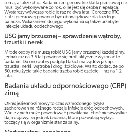
serca, a także płuc. Badanie rentgenowskie klatki piersiowej nie
musi być wykonywane co rok, o ile jest się osobą niepalącą.
Wystarczy wówczas robić je raz na dwa lata. Coroczne RTG
klatki piersiowej powinno być obowiązkowe dla każdego
palacza. Wskazaniem do jego wykonania są także przebyte
infekcje układu oddechowego.
USG jamy brzusznej – sprawdzenie wątroby,
trzustki i nerek
Młode osoby nie muszą robić USG jamy brzusznej każdej zimy.
Jednak raz na 3-5 lat powinno się profilaktycznie wykonać to
badanie. Da ono dobry podgląd takich narządów jak np.
trzustka, nerki, wątroba i drogi żółciowe. Warto dodać, że po
50. roku życia takie badanie trzeba robić częściej – raz na 1-2
lata.
Badania układu odpornościowego (CRP)
zimą
Okres jesienno-zimowy to czas wzmożonego ryzyka
zachorowań na różnego rodzaju infekcje dróg oddechowych.
Wiele z nich może powodować powikłania, choć nie wszystkie
dają objawy. Są jednak badania, które pozwalają wykryć
toczący się w organizmie stan zapalny.