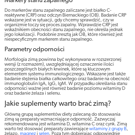
Markery stanu zapalnego
Do markerów stanu zapalnego zaliczane jest białko C-
reaktywne (CRP) oraz odczyn Biernackiego (OB). Badanie CRP
wskazane jest w sytuacji, gdy chcemy sprawdzić, czy w
organizmie toczy się proces zapalny. Wprawdzie CRP jest
wskaźnikiem obecności stanu zapalnego, nie określa jednak
jego lokalizacji. Podobnie zresztą jak OB, które również jest
niespecyficznym markerem stanu zapalnego.
Parametry odporności
Morfologia zimą powinna być wykonywana w rozszerzonej
wersji (z rozmazem), uwzględniającej oznaczenie ilości
poszczególnych białych krwinek, które są kluczowym
elementem systemu immunologicznego. Wskazane jest także
badanie stężenia białka całkowitego oraz badanie na obecność
immunoglobulin IgA, IgG, IgM. W przypadku określania stanu
odporności ważne jest również badanie poziomu witaminy D
oraz badanie żelaza i selenu.
Jakie suplementy warto brać zimą?
Główną grupą suplementów diety zalecaną do stosowania
zimą są preparaty wzmacniające odporność. Zazwyczaj
rekomendowana jest witamina D, witamina C oraz cynk. Zimą
warto też stosować preparaty zawierające
witaminy z grupy B
,
żelazo,
magnez
i
selen
. Poza tym dobierając odpowiednie