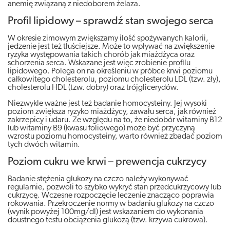
anemię związaną z niedoborem żelaza.
Profil lipidowy – sprawdź stan swojego serca
W okresie zimowym zwiększamy ilość spożywanych kalorii,
jedzenie jest też tłuściejsze. Może to wpływać na zwiększenie
ryzyka występowania takich chorób jak miażdżyca oraz
schorzenia serca. Wskazane jest więc zrobienie profilu
lipidowego. Polega on na określeniu w próbce krwi poziomu
całkowitego cholesterolu, poziomu cholesterolu LDL (tzw. zły),
cholesterolu HDL (tzw. dobry) oraz trójglicerydów.
Niezwykle ważne jest też badanie homocysteiny. Jej wysoki
poziom zwiększa ryzyko miażdżycy, zawału serca, jak również
zakrzepicy i udaru. Ze względu na to, że niedobór witaminy B12
lub witaminy B9 (kwasu foliowego) może być przyczyną
wzrostu poziomu homocysteiny, warto również zbadać poziom
tych dwóch witamin.
Poziom cukru we krwi – prewencja cukrzycy
Badanie stężenia glukozy na czczo należy wykonywać
regularnie, pozwoli to szybko wykryć stan przedcukrzycowy lub
cukrzycę. Wczesne rozpoczęcie leczenie znacząco poprawia
rokowania. Przekroczenie normy w badaniu glukozy na czczo
(wynik powyżej 100mg/dl) jest wskazaniem do wykonania
doustnego testu obciążenia glukozą (tzw. krzywa cukrowa).