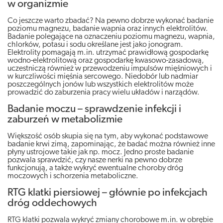
w organizmie
Co jeszcze warto zbadać? Na pewno dobrze wykonać badanie
poziomu magnezu, badanie wapnia oraz innych elektrolitów.
Badanie polegające na oznaczeniu poziomu magnezu, wapnia,
chlorków, potasu i sodu określane jest jako jonogram.
Elektrolity pomagają m.in. utrzymać prawidłową gospodarkę
wodno-elektrolitową oraz gospodarkę kwasowo-zasadową,
uczestniczą również w przewodzeniu impulsów mięśniowych i
w kurczliwości mięśnia sercowego. Niedobór lub nadmiar
poszczególnych jonów lub wszystkich elektrolitów może
prowadzić do zaburzenia pracy wielu układów i narządów.
Badanie moczu – sprawdzenie infekcji i
zaburzeń w metabolizmie
Większość osób skupia się na tym, aby wykonać podstawowe
badanie krwi zimą, zapominając, że badać można również inne
płyny ustrojowe takie jak np. mocz. Jedno proste badanie
pozwala sprawdzić, czy nasze nerki na pewno dobrze
funkcjonują, a także wykryć ewentualne choroby dróg
moczowych i schorzenia metaboliczne.
RTG klatki piersiowej – głównie po infekcjach
dróg oddechowych
RTG klatki pozwala wykryć zmiany chorobowe m.in. w obrębie