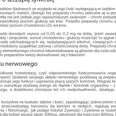
iastków śladowych ze względu na jego ilość występującą w ludzkim
procesach materii, dlatego też preparaty chromu zalecane są w pr
tkę nie jest jednak jego najważniejszym zadaniem – chrom pobudz
 prawidłowy poziom glukozy we krwi. Ponadto preparaty chromu u
iżać poziom cholesterolu LDL we krwi.
sób dorosłych wynosi od 0,05 do 0,2 mg na dobę. Jeżeli zauważ
ój i zmęczenie, wzrost cholesterolu i glukozy może być to sygnał
osób odchudzających się, nadużywających alkohol, cierpiących n
 niedobory uzupełniać zdrową i zróżnicowaną dietą. Preparaty chr
0μg elementarnego chromu) rekomendowane są głównie dla osób od
em preparatów należy skonsultować się z lekarzem!
adu nerwowego
łowej homeostazy, czyli odpowiedniego funkcjonowania organ
sprawnić działanie swojego układu nerwowego podstawą są prepar
ilizuje jego funkcje i usprawnia pracę szarych komórek. Magnez bi
o warunkuje dostawą energii do tkanek i komórek organizmu – z
zgu, a dodatkowo zmniejsza też ich nadpobudliwość, działając
orzystnie na budulec zębów i kości, zapobiegając jednocześnie 
przeciwdziałają tworzeniu się kamieni w nerkach, regulują pra
a i fibromialgii. Jak podaje Instytut Żywności i Żywienia w nowe
wka dla kobiet wynosi około 300mg, natomiast dla mężczyzn 400mg