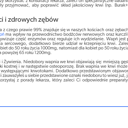
 skorzystać z konsultacji lekarza, zaleci on specjalistyczne badani
ły przyjmować, aby poprawić skład jakościowy krwi (np. Burak+
ci i zdrowych zębów
a z czego prawie 99% znajduje się w naszych kościach oraz zębach
pń
ma wpływ na przewodnictwo bodźców nerwowych oraz kurczli
tywizuje część enzymów oraz reguluje ich wydzielanie. Wapń jest
a sercowego, dodatkowo bierze udział w krzepnięciu krwi. Zale
 kobiet do 50 roku życia 1000mg, natomiast dla kobiet po 50 roku ży
 a powyżej 65 roku 1200mg.
i Żywienia. Niedobory wapnia we krwi objawiają się: mniejszą gęst
ki kostnej i w następstwie osteoporozę. Brak wapnia we krwi może
sto występującymi krwotokami. Dodatkowo przedstawionym objawo
 zauważyłeś u siebie przedstawione oznaki niedoboru to wiesz już, j
orzystaj z porady lekarza, który zaleci Ci odpowiednie preparat