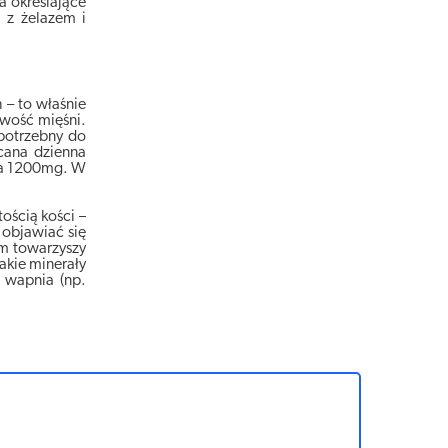
a określające
 z żelazem i
 – to właśnie
wość mięśni.
 potrzebny do
cana dzienna
cia 1200mg. W
ością kości –
 objawiać się
m towarzyszy
akie minerały
y wapnia (np.