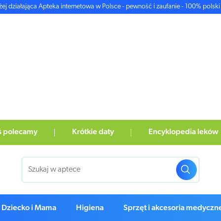
żej działająca Apteka internetowa w Polsce - pewność i zaufanie - 100% polski 
ś polecamy
Krótkie daty
Encyklopedia leków
Dziecko i Mama
Higiena
Sprzęt i akcesoria medyczn