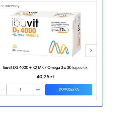
ponsorowany
Sponsorowan
Ibuvit D3 4000 IU x 90 kapsułek
Star
52,88 zł
DO KOSZYKA