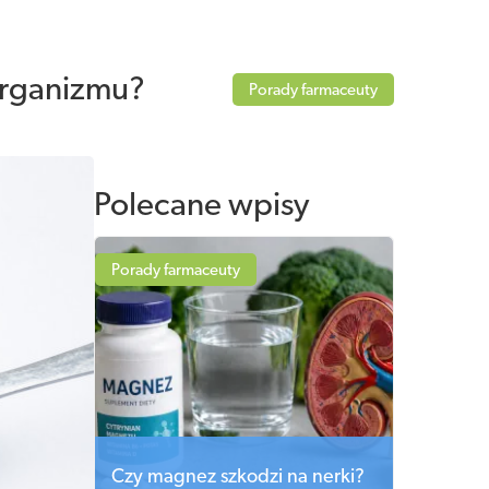
organizmu?
Porady farmaceuty
Polecane wpisy
Porady farmaceuty
Czy magnez szkodzi na nerki?