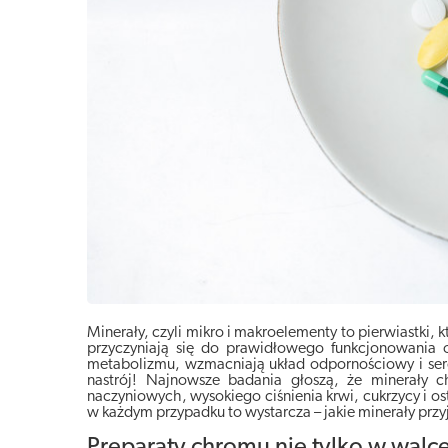
Minerały, czyli mikro i makroelementy to pierwiastki,
przyczyniają się do prawidłowego funkcjonowania 
metabolizmu, wzmacniają układ odpornościowy i serc
nastrój! Najnowsze badania głoszą, że minerały c
naczyniowych, wysokiego ciśnienia krwi, cukrzycy i o
w każdym przypadku to wystarcza – jakie minerały pr
Preparaty chromu nie tylko w walce