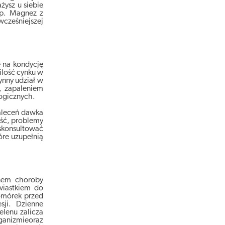
żysz u siebie
np. Magnez z
cześniejszej
e na kondycję
ilość cynku w
ynny udział w
, zapaleniem
ogicznych.
aleceń dawka
ść, problemy
 skonsultować
óre uzupełnią
anem choroby
wiastkiem do
omórek przed
sji. Dzienne
lenu zalicza
rganizmieoraz