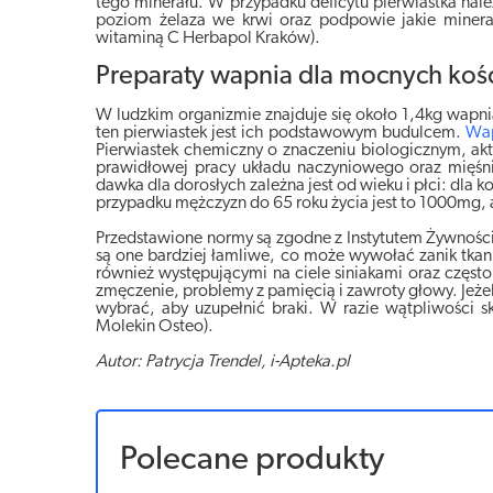
tego minerału. W przypadku deficytu pierwiastka należy
poziom żelaza we krwi oraz podpowie jakie minera
witaminą C Herbapol Kraków).
Preparaty wapnia dla mocnych koś
W ludzkim organizmie znajduje się około 1,4kg wapni
ten pierwiastek jest ich podstawowym budulcem.
Wa
Pierwiastek chemiczny o znaczeniu biologicznym, ak
prawidłowej pracy układu naczyniowego oraz mięśni
dawka dla dorosłych zależna jest od wieku i płci: dla
przypadku mężczyzn do 65 roku życia jest to 1000mg,
Przedstawione normy są zgodne z Instytutem Żywności 
są one bardziej łamliwe, co może wywołać zanik tkan
również występującymi na ciele siniakami oraz czę
zmęczenie, problemy z pamięcią i zawroty głowy. Jeżeli
wybrać, aby uzupełnić braki. W razie wątpliwości sk
Molekin Osteo).
Autor: Patrycja Trendel, i-Apteka.pl
Polecane produkty