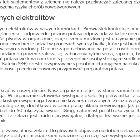
lub suplementów z selenem nie należy przekraczać zalecanej dzi
ększenia ryzyka chorób nowotworowych.
nych elektrolitów
ych elektrolitów w naszych komórkach. Pierwiastek kontroluje prac
ęśni serca – odpowiedni poziom potasu odpowiada za każde uderz
ętość płynów w organizmie, dzięki czemu możliwe jest utrzymanie
logicznym bierze udział w procesach syntezy białka, które jest bud
sowo-zasadową. Dzienne zapotrzebowanie na potas u osób doro
kim organizmie zalicza się: zaburzenia rytmu serca, zaparcia, b
ość potasu we krwi narażone są szczególnie osoby stosujące środk
np. Katelin SR+) często przypisywane są osobom chorującym na cukr
ydolnością nerek nie powinny przyjmować preparatów potasu.
aknąć w naszej diecie. Nasz organizm nie jest w stanie samoistn
acja. W organizmie człowieka występuje około 5g pierwiastka, z
ku kostnym wspomaga tworzenie krwinek czerwonych. Żelazo wpływ
unologiczny, dodatkowo wspiera pracę układu nerwowego. Jak pod
biet do 50 roku życia wynosi 18mg, natomiast po 50 roku życia 
, że żelazo jest trudno przyswajalne, dlatego też ważne jest 
nik.
rzyswajalność żelaza. Do głównych objawów niedoboru żelaza we 
biety z obfitymi miesiączkami narażone są na częstsze występowan