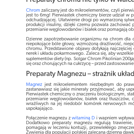
Chrom
zaliczany jest do mikroelementów, czyli pierw
jest to 6mg! Pierwiastek chemiczny bierze udział w 
odchudzającej. Ułatwienie drogi po wymarzoną sylwe
produkcji insuliny, dzięki czemu pozwala zachować
przemianie węglowodanów i białek oraz pomagają obn
Dzienne zapotrzebowanie organizmu na chrom dla o
niepokojące bóle głowy, wzmożoną drażliwość, niepok
chromu. Przedstawione objawy dotykają najczęściej 
nerek i układu pokarmowego. Zaleca się, aby wszelkie
suplementów diety (np. Solgar Chrom Pikolinian 20
się oraz chorujących na cukrzycę – przed zastosowani
Preparaty Magnezu – strażnik ukł
Magnez
jest mikroelementem niezbędnym do prawid
zastanawiasz się jakie minerały przyjmować, aby u
Pierwiastek chemiczny o znaczeniu biologicznym, stab
przemianie węglowodanów, białek oraz tłuszczów, c
wrażliwych na jej niedobór komórek nerwowych mó
uspokajająco.
Połączenie magnezu z
witaminą D
i wapniem wpływa k
Dodatkowo preparaty magnezu regulują trawienie, 
pomagają w leczeniu kontuzji, przewlekłego zmęczeni
Żywienia dla populacji polskiej zalecana dzienna da