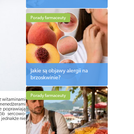
Porady farmaceuty
Jakie są objawy alergii na
brzoskwinie?
Porady farmaceuty
 z witaminami
 menedżerami
e poprawiają
rób sercowo-
 jednakże nie