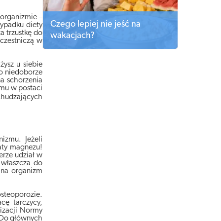
 organizmie –
Czego lepiej nie jeść na
zypadku diety
a trzustkę do
wakacjach?
czestniczą w
ysz u siebie
 o niedoborze
a schorzenia
omu w postaci
chudzających
izmu. Jeżeli
aty magnezu!
erze udział w
 właszcza do
 na organizm
osteoporozie.
cę tarczycy,
lizacji Normy
. Do głównych