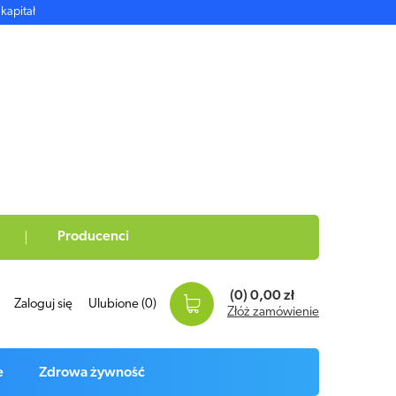
kapitał
Producenci
(0)
0,00 zł
Zaloguj się
Ulubione
(0)
Złóż zamówienie
e
Zdrowa żywność