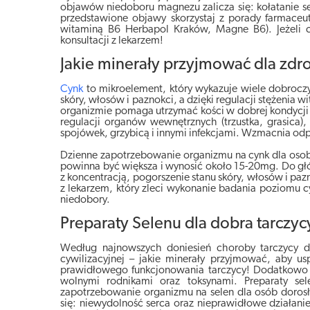
objawów niedoboru magnezu zalicza się: kołatanie ser
przedstawione objawy skorzystaj z porady farmaceu
witaminą B6 Herbapol Kraków, Magne B6). Jeżeli c
konsultacji z lekarzem!
Jakie minerały przyjmować dla zdr
Cynk
to mikroelement, który wykazuje wiele dobroczy
skóry, włosów i paznokci, a dzięki regulacji stężenia
organizmie pomaga utrzymać kości w dobrej kondycji 
regulacji organów wewnętrznych (trzustka, grasica)
spojówek, grzybicą i innymi infekcjami. Wzmacnia o
Dzienne zapotrzebowanie organizmu na cynk dla oso
powinna być większa i wynosić około 15-20mg. Do gł
z koncentracją, pogorszenie stanu skóry, włosów i paz
z lekarzem, który zleci wykonanie badania poziomu cy
niedobory.
Preparaty Selenu dla dobra tarczy
Według najnowszych doniesień choroby tarczycy d
cywilizacyjnej – jakie minerały przyjmować, aby u
prawidłowego funkcjonowania tarczycy! Dodatkowo p
wolnymi rodnikami oraz toksynami. Preparaty se
zapotrzebowanie organizmu na selen dla osób doro
się: niewydolność serca oraz nieprawidłowe działanie