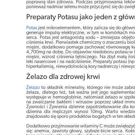
poprawią stan zdrowia. Podczas przyjmowania leków 
ponieważ nadmiar selenu może przyczynić się do zwi
Preparaty Potasu jako jeden z głów
Potas
jest mikroelementem, który zalicza się do główn
generuje impulsy elektryczne, w tym w komórkach mi
serca. Potas jest antagonistą sodu – zmniejsza obj
ciśnienia krwi. Pierwiastek chemiczny o znaczeniu bio
mięśni, dodatkowo pomaga zachować równowagę kwa
4,700mg na dobę. Do objawów niedoboru potasu w ludz
mięśni, wzrost ciśnienia tętniczego. Na zbyt małą il
leki nasercowe i na nadciśnienie. Preparaty potasu (
hiperkaliemią, niewydolnością kory nadnerczy i niew
Żelazo dla zdrowej krwi
Żelazo
to składnik mineralny, którego nie może zabr
żelaza, dlatego też, tak ważna jest jego suplement
występuje w hemoglobinie, natomiast żelazo w szpi
na zwalczanie bakterii i wirusów poprzez układ imm
Żywności i Żywienia dzienne zapotrzebowanie dla ko
dzienna dla mężczyzn wynosi 10mg. Warto wiedzieć
znajdowało się sporo produktów bogatych w ten skład
Dodatkowo przyjmowanie witaminy C może zwiększyć p
się: anemia, zawroty głowy, szybsze bicie serca. Ko