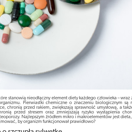
 które stanowią nieodłączny element diety każdego człowieka – wraz
organizmu. Pierwiastki chemiczne o znaczeniu biologicznym są
e, chronią przed rakiem, zwiększają sprawność umysłową, a takż
hronią przed stresem oraz zmniejszają ryzyko wystąpienia cho
steoporozy. Najlepszym źródłem mikro i makroelementów jest dieta,
zyjmować, by organizm funkcjonował prawidłowo?
 o szczupłą sylwetkę