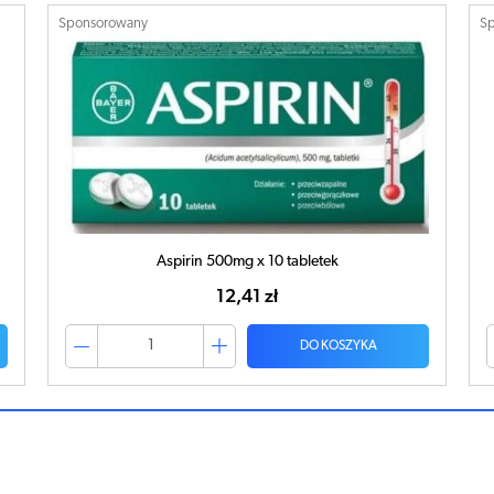
Sponsorowany
S
Ibuvit D3 4000 + K2 MK-7 Omega 3 x 30 kapsułek
40,25 zł
DO KOSZYKA