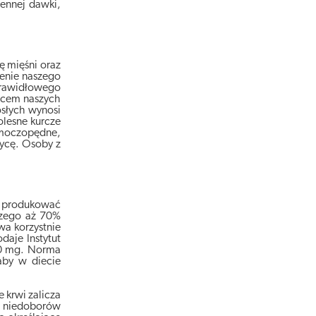
ennej dawki,
ę mięśni oraz
enie naszego
 prawidłowego
ulcem naszych
słych wynosi
olesne kurcze
i moczopędne,
zycę. Osoby z
ie produkować
 czego aż 70%
a korzystnie
aje Instytut
10 mg. Norma
aby w diecie
krwi zalicza
ie niedoborów