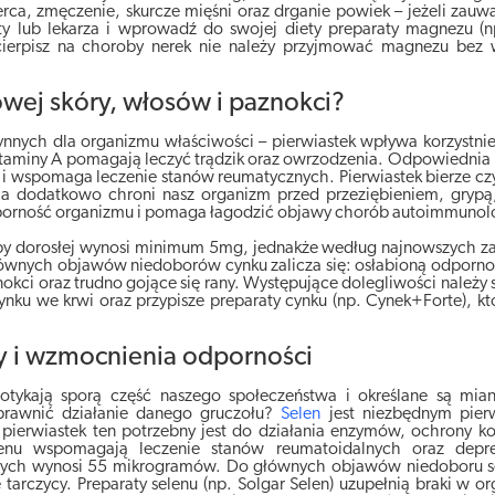
ca, zmęczenie, skurcze mięśni oraz drganie powiek – jeżeli zauwa
ty lub lekarza i wprowadź do swojej diety preparaty magnezu (
ierpisz na choroby nerek nie należy przyjmować magnezu bez w
owej skóry, włosów i paznokci?
nnych dla organizmu właściwości – pierwiastek wpływa korzystni
 witaminy A pomagają leczyć trądzik oraz owrzodzenia. Odpowiednia 
i wspomaga leczenie stanów reumatycznych. Pierwiastek bierze cz
, a dodatkowo chroni nasz organizm przed przeziębieniem, grypą
dporność organizmu i pomaga łagodzić objawy chorób autoimmunol
by dorosłej wynosi minimum 5mg, jednakże według najnowszych z
ównych objawów niedoborów cynku zalicza się: osłabioną odporno
nokci oraz trudno gojące się rany. Występujące dolegliwości należy
nku we krwi oraz przypisze preparaty cynku (np. Cynek+Forte), kt
cy i wzmocnienia odporności
otykają sporą część naszego społeczeństwa i określane są mi
sprawnić działanie danego gruczołu?
Selen
jest niezbędnym pier
ierwiastek ten potrzebny jest do działania enzymów, ochrony k
lenu wspomagają leczenie stanów reumatoidalnych oraz depre
słych wynosi 55 mikrogramów. Do głównych objawów niedoboru se
 tarczycy. Preparaty selenu (np. Solgar Selen) uzupełnią braki w o