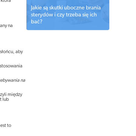
 która
Jakie są skutki uboczne brania
sterydów i czy trzeba się ich
bać?
iany na
 słońcu, aby
astosowania
rzebywania na
zyli między
t lub
est to