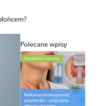
 słońcem?
Polecane wpisy
Dolegliwości i choroby
Rzekoma niedoczynność
przytarczyc – przyczyny,