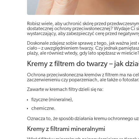
Robisz wiele, aby uchronić skórę przed przedwczesnym
dostatecznej ochrony przeciwsłonecznej? Wydaje Ci się, 
wystarczający, aby zabezpieczyć cerę przed negatyw
Doskonale zdajesz sobie sprawę z tego, jak ważna jes
ciało – z uwzględnieniem twarzy. Czy jednak pamiętas
plaży, ale również wtedy, gdy lato spędzasz w mieście
Kremy z filtrem do twarzy – jak dzia
Ochrona przeciwsłoneczna kremów z filtrem ma na celu
zaczerwienieniu czy poparzeniach, ale także o fotostar
Zawarte w kremach filtry dzieli się na:
fizyczne (mineralne),
chemiczne.
Oznacza to, że sposób działania kremu ochronnego uzal
Kremy z filtrami mineralnymi