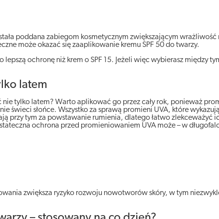
 została poddana zabiegom kosmetycznym zwiększającym wrażliwość 
konieczne może okazać się zaaplikowanie kremu SPF 50 do twarzy.
 lepszą ochronę niż krem o SPF 15. Jeżeli więc wybierasz między ty
ylko latem
 nie tylko latem? Warto aplikować go przez cały rok, ponieważ pr
y nie świeci słońce. Wszystko za sprawą promieni UVA, które wykazuj
ają przy tym za powstawanie rumienia, dlatego łatwo zlekceważyć 
stateczna ochrona przed promieniowaniem UVA może – w długofal
iowania zwiększa ryzyko rozwoju nowotworów skóry, w tym niezwyk
warzy – stosowany na co dzień?