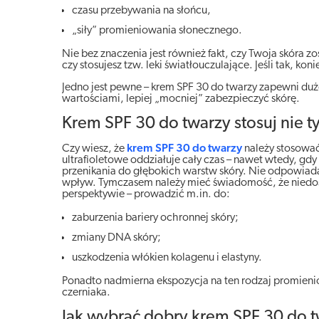
czasu przebywania na słońcu,
„siły” promieniowania słonecznego.
Nie bez znaczenia jest również fakt, czy Twoja skóra
czy stosujesz tzw. leki światłouczulające. Jeśli tak, 
Jedno jest pewne – krem SPF 30 do twarzy zapewni dużo
wartościami, lepiej „mocniej” zabezpieczyć skórę.
Krem SPF 30 do twarzy stosuj nie t
Czy wiesz, że
krem SPF 30 do twarzy
należy stosować
ultrafioletowe oddziałuje cały czas – nawet wtedy, gd
przenikania do głębokich warstw skóry. Nie odpowiad
wpływ. Tymczasem należy mieć świadomość, że niedo
perspektywie – prowadzić m.in. do:
zaburzenia bariery ochronnej skóry;
zmiany DNA skóry;
uszkodzenia włókien kolagenu i elastyny.
Ponadto nadmierna ekspozycja na ten rodzaj promien
czerniaka.
Jak wybrać dobry krem SPF 30 do t