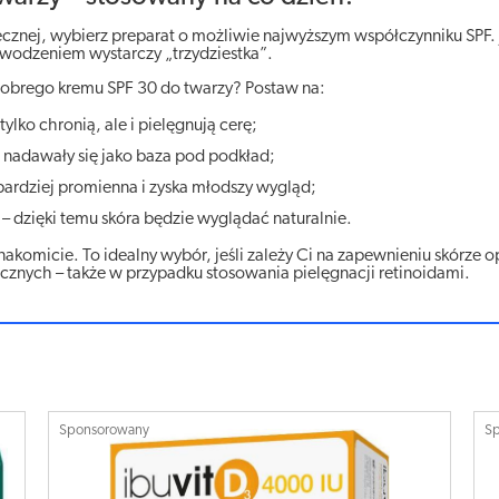
cznej, wybierz preparat o możliwie najwyższym współczynniku SPF. J
owodzeniem wystarczy „trzydziestka”.
dobrego kremu SPF 30 do twarzy? Postaw na:
 tylko chronią, ale i pielęgnują cerę;
 nadawały się jako baza pod podkład;
ę bardziej promienna i zyska młodszy wygląd;
– dzięki temu skóra będzie wyglądać naturalnie.
akomicie. To idealny wybór, jeśli zależy Ci na zapewnieniu skórze 
znych – także w przypadku stosowania pielęgnacji retinoidami.
Sponsorowany
S