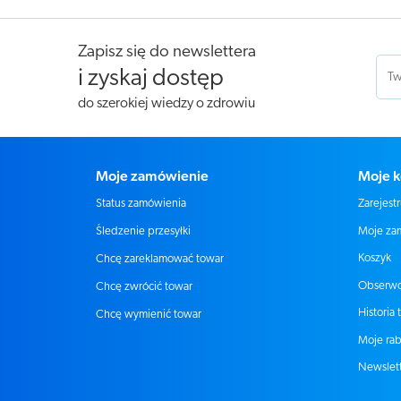
Zapisz się do newslettera
i zyskaj dostęp
do szerokiej wiedzy o zdrowiu
Moje zamówienie
Moje k
Status zamówienia
Zarejestr
Moje za
Śledzenie przesyłki
Koszyk
Chcę zareklamować towar
Obserw
Chcę zwrócić towar
Historia 
Chcę wymienić towar
Moje rab
Newslet