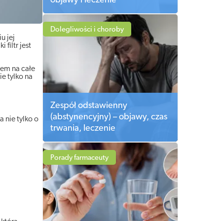
objawy i leczenie
Dolegliwości i choroby
u jej
filtr jest
rem na całe
e tylko na
Zespół odstawienny
(abstynencyjny) – objawy, czas
 nie tylko o
trwania, leczenie
Porady farmaceuty