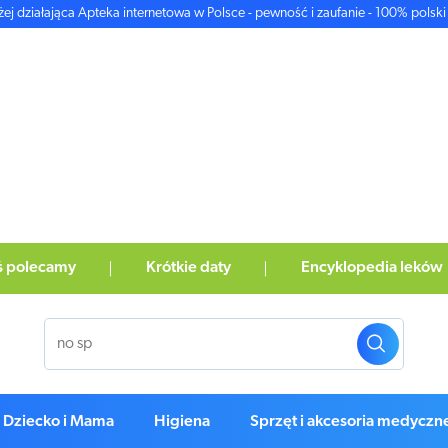
żej działająca Apteka internetowa w Polsce - pewność i zaufanie - 100% polski 
ś polecamy
Krótkie daty
Encyklopedia leków
Dziecko i Mama
Higiena
Sprzęt i akcesoria medyczn