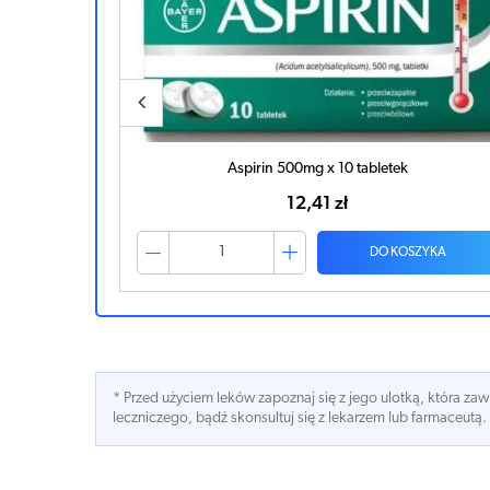
 kapsułek
Aspirin 500mg x 10 tabletek
12,41 zł
ZYKA
DO KOSZYKA
* Przed użyciem leków zapoznaj się z jego ulotką, która z
leczniczego, bądź skonsultuj się z lekarzem lub farmaceutą.