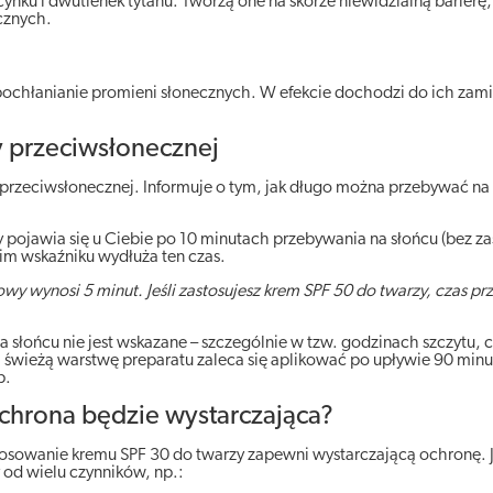
cynku i dwutlenek tytanu. Tworzą one na skórze niewidzialną barierę,
cznych.
 pochłanianie promieni słonecznych. W efekcie dochodzi do ich zam
y przeciwsłonecznej
 przeciwsłonecznej. Informuje o tym, jak długo można przebywać na
ry pojawia się u Ciebie po 10 minutach przebywania na słońcu (bez z
nim wskaźniku wydłuża ten czas.
wy wynosi 5 minut. Jeśli zastosujesz krem SPF 50 do twarzy, czas p
słońcu nie jest wskazane – szczególnie w tzw. godzinach szczytu, c
świeżą warstwę preparatu zaleca się aplikować po upływie 90 minu
p.
ochrona będzie wystarczająca?
osowanie kremu SPF 30 do twarzy zapewni wystarczającą ochronę. J
 od wielu czynników, np.: