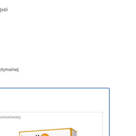
eśli
optymalnej
ponsorowany
Sponsorowan