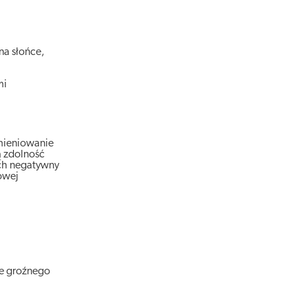
na słońce,
mi
omieniowanie
ą zdolność
ich negatywny
owej
le groźnego