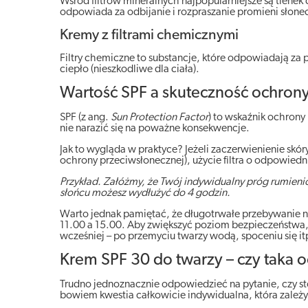
Wśród filtrów mineralnych najpopularniejsze są tlenek 
odpowiada za odbijanie i rozpraszanie promieni słone
Kremy z filtrami chemicznymi
Filtry chemiczne to substancje, które odpowiadają za
ciepło (nieszkodliwe dla ciała).
Wartość SPF a skuteczność ochron
SPF (z ang.
Sun Protection Factor
) to wskaźnik ochrony
nie narazić się na poważne konsekwencje.
Jak to wygląda w praktyce? Jeżeli zaczerwienienie skó
ochrony przeciwsłonecznej), użycie filtra o odpowied
Przykład. Załóżmy, że Twój indywidualny próg rumienio
słońcu możesz wydłużyć do 4 godzin.
Warto jednak pamiętać, że długotrwałe przebywanie na 
11.00 a 15.00. Aby zwiększyć poziom bezpieczeństwa, 
wcześniej – po przemyciu twarzy wodą, spoceniu się it
Krem SPF 30 do twarzy – czy taka 
Trudno jednoznacznie odpowiedzieć na pytanie, czy st
bowiem kwestia całkowicie indywidualna, która zależy