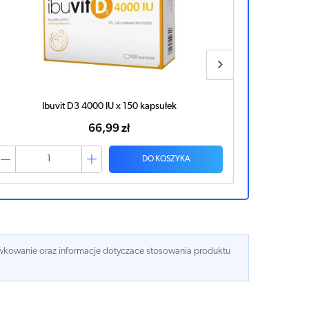
Ibuvit D3 4000 IU x 150 kapsułek
Ibuvit D
66,99 zł
DO KOSZYKA
dawkowanie oraz informacje dotyczace stosowania produktu