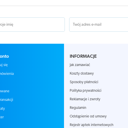
onto
INFORMACJE
Jak zamawiać
uj się
Koszty dostawy
mówienia
Sposoby płatności
Polityka prywatności
owane
Reklamacje i zwroty
transakcji
Regulamin
aty
Odstąpienie od umowy
ter
Rejestr aptek internetowych