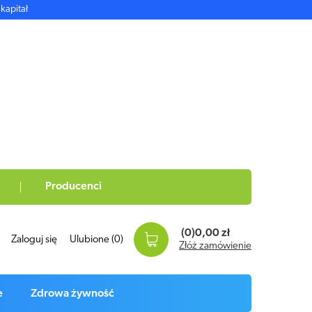
kapitał
Producenci
(0)
0,00 zł
Zaloguj się
Ulubione
(0)
Złóż zamówienie
e
Zdrowa żywność