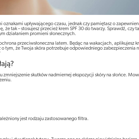
i oznakami upływającego czasu, jednak czy pamiętasz o zapewnieni
że tak – stosujesz przecież krem SPF 30 do twarzy. Sprawdź, czy taki 
nym działaniem promieni słonecznych.
t ochrona przeciwsłoneczna latem. Będąc na wakacjach, aplikujesz k
z o tym, że Twoja skóra potrzebuje odpowiedniego zabezpieczenia ni
?
łają?
 zmniejszenie skutków nadmiernej ekspozycji skóry na słońce. Mowa
zeniu.
eżniony jest rodzaju zastosowanego filtra.