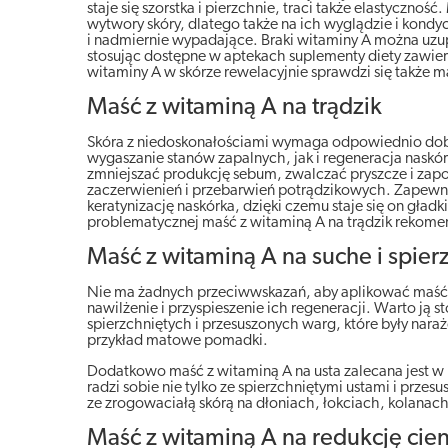
staje się szorstka i pierzchnie, traci także elastyczno
wytwory skóry, dlatego także na ich wyglądzie i kondy
i nadmiernie wypadające. Braki witaminy A można uzupe
stosując dostępne w aptekach suplementy diety zawier
witaminy A w skórze rewelacyjnie sprawdzi się także m
Maść z witaminą A na trądzik
Skóra z niedoskonałościami wymaga odpowiednio dobra
wygaszanie stanów zapalnych, jak i regeneracja naskó
zmniejszać produkcję sebum, zwalczać pryszcze i za
zaczerwienień i przebarwień potrądzikowych. Zapewnia
keratynizację naskórka, dzięki czemu staje się on gła
problematycznej maść z witaminą A na trądzik rekomen
Maść z witaminą A na suche i spier
Nie ma żadnych przeciwwskazań, aby aplikować maść z
nawilżenie i przyspieszenie ich regeneracji. Warto ją
spierzchniętych i przesuszonych warg, które były nara
przykład matowe pomadki.
Dodatkowo maść z witaminą A na usta zalecana jest w 
radzi sobie nie tylko ze spierzchniętymi ustami i przes
ze zrogowaciałą skórą na dłoniach, łokciach, kolanac
Maść z witaminą A na redukcję cie