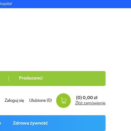
kapitał
Producenci
(0)
0,00 zł
Zaloguj się
Ulubione
(0)
Złóż zamówienie
e
Zdrowa żywność