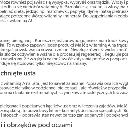
ść. Może również pojawiać się wysypka, wypryski oraz trądzik. Włosy i
cji odbija się niedobór witaminy A. Paznokcie są kruche, a włosy ma
łniać dietą, jedząc np. marchewki, paprykę, dynię i natkę pietruszk
ające potrzebne skórze witaminy i minerały. Do uzupełniania niedo
aść z witaminą A!
nej pielęgnacji. Konieczne jest zarówno gojenie zmian trądzikow
rka. To wszystko zapewni jeden produkt! Maść z witaminą A na trąd
pobiegać powstawaniu nowych zmian. Niweluje również widoczność
 skórze odżywienie ważne dla procesu jej regeneracji. Reguluje p
dki i nawilżony. Ze względu na możliwość zatykania porów w przypadk
duje się stosować tylko miejscowo na zmiany.
zchnięte usta
 witaminą A na usta, jest to nawet zalecane! Poprawia ona ich wyg
 stosować nie tylko w codziennej pielęgnacji, ale również w przypad
żone na działanie ekstremalnych czynników atmosferycznych lub zasz
pielęgnacji popękanych kącików ust oraz w leczeniu zajadów. Maść
uszoną skórą, to prawdziwy killer – kosmetyk do zadań specjalnych. R
h i stopach – poprawia stan nawet bardzo zaniedbanych i popękanych
ni i obrzęków pod oczami