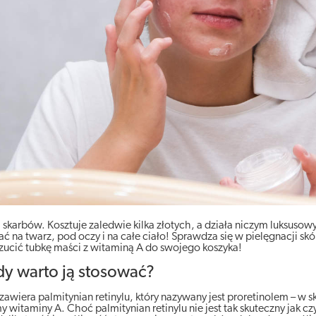
skarbów. Kosztuje zaledwie kilka złotych, a działa niczym luksusow
 na twarz, pod oczy i na całe ciało! Sprawdza się w pielęgnacji skó
rzucić tubkę maści z witaminą A do swojego koszyka!
edy warto ją stosować?
zawiera palmitynian retinylu, który nazywany jest proretinolem – w s
 witaminy A. Choć palmitynian retinylu nie jest tak skuteczny jak czy