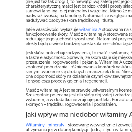
(nie jest też tak drogi!), to niewątpliwą zaletą jest 
charakterystyczną maści jest bardzo krótki i prosty skł
stanowi lanolina, olej mineralny i wazelina. Mimo że
nadwrażliwością na lanolinę. Natomiast ze względu n
nadużywać osoby ze skórą trądzikową i tłustą.
Jakie właściwości wykazuje
witamina A
stosowana na s
funkcjonowanie skóry. Maść z witaminą A stosowana s
redukując jego suchość i szorstkość. Natomiast przy r
efekty będą o wiele bardziej spektakularne – skóra będ
Jeśli skóra potrzebuje odżywienia, to maść z witamin
a także elastyczność. Sprawia, że skóra staje się mię
przesuszenia, rogowacenia i pękania. Witamina A ucze
zdolność pobudzania i różnicowania komórek naskórka
samym tworzenie się drobnych zmarszczek i linii. Niezw
ona odporność skóry na działanie czynników zewnętr
i przyspiesza procesy gojenia i regeneracji.
Maść z witaminą A jest naprawdę uniwersalnym kosmety
Szczególnie polecana jest dla skóry dojrzałej i zdradz
wyborem, a w dodatku nie zrujnuje portfela. Ponadto 
skórnych – trądziku, rogowacenia i podrażnień.
Jaki wpływ ma niedobór witaminy A
Witaminy i minerały
– stosowane wewnętrznie i zewnętr
utrzymania jej w dobrej kondycji. Jedną z tych witamin,