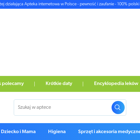
żej działająca Apteka internetowa w Polsce - pewność i zaufanie - 100% polski 
ś polecamy
Krótkie daty
Encyklopedia leków
Dziecko i Mama
Higiena
Sprzęt i akcesoria medyczn