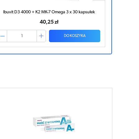
Ibuvit D3 4000 IU x 90 kapsułek
Star
52,88 zł
DO KOSZYKA