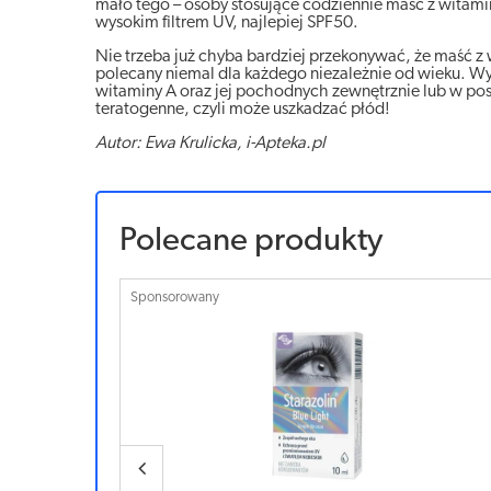
mało tego – osoby stosujące codziennie maść z witami
wysokim filtrem UV, najlepiej SPF50.
Nie trzeba już chyba bardziej przekonywać, że maść z 
polecany niemal dla każdego niezależnie od wieku. Wyją
witaminy A oraz jej pochodnych zewnętrznie lub w pos
teratogenne, czyli może uszkadzać płód!
Autor: Ewa Krulicka, i-Apteka.pl
Polecane produkty
Sponsorowany