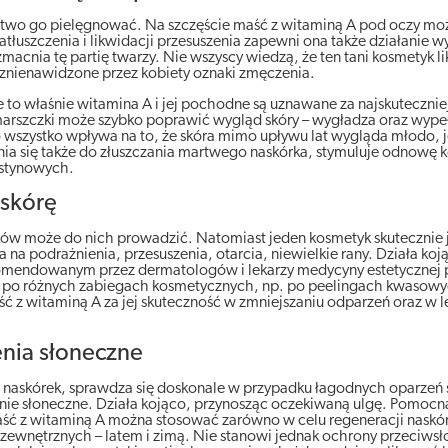
łatwo go pielęgnować. Na szczęście maść z witaminą A pod oczy mo
uszczenia i likwidacji przesuszenia zapewni ona także działanie w
cnia tę partię twarzy. Nie wszyscy wiedzą, że ten tani kosmetyk l
li znienawidzone przez kobiety oznaki zmęczenia.
to właśnie witamina A i jej pochodne są uznawane za najskutecznie
marszczki może szybko poprawić wygląd skóry – wygładza oraz wypełn
To wszystko wpływa na to, że skóra mimo upływu lat wygląda młodo, j
zynia się także do złuszczania martwego naskórka, stymuluje odnowę
astynowych.
 skórę
ników może do nich prowadzić. Natomiast jeden kosmetyk skutecznie 
na podrażnienia, przesuszenia, otarcia, niewielkie rany. Działa koj
 rekomendowanym przez dermatologów i lekarzy medycyny estetycznej
óry po różnych zabiegach kosmetycznych, np. po peelingach kwasowy
 z witaminą A za jej skuteczność w zmniejszaniu odparzeń oraz w l
enia słoneczne
je naskórek, sprawdza się doskonale w przypadku łagodnych oparzeń 
nie słoneczne. Działa kojąco, przynosząc oczekiwaną ulgę. Pomocna 
aść z witaminą A można stosować zarówno w celu regeneracji naskórk
wnętrznych – latem i zimą. Nie stanowi jednak ochrony przeciwsł