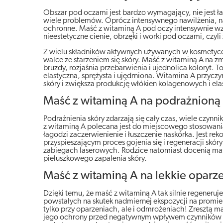
Obszar pod oczami jest bardzo wymagający, nie jest 
wiele problemów. Oprócz intensywnego nawilżenia, natł
ochronne. Maść z witaminą A pod oczy intensywnie wzma
nieestetyczne cienie, obrzęki i worki pod oczami, czy
Z wielu składników aktywnych używanych w kosmetyce 
walce ze starzeniem się skóry. Maść z witaminą A na z
bruzdy, rozjaśnia przebarwienia i ujednolica koloryt. 
elastyczna, sprężysta i ujędrniona. Witamina A przyc
skóry i zwiększa produkcję włókien kolagenowych i el
Maść z witaminą A na podrażnioną
Podrażnienia skóry zdarzają się cały czas, wiele czyn
z witaminą A polecana jest do miejscowego stosowania 
łagodzi zaczerwienienie i łuszczenie naskórka. Jest
przyspieszającym proces gojenia się i regeneracji sk
zabiegach laserowych. Rodzice natomiast docenią maść
pieluszkowego zapalenia skóry.
Maść z witaminą A na lekkie oparz
Dzięki temu, że maść z witaminą A tak silnie regeneru
powstałych na skutek nadmiernej ekspozycji na promie
tylko przy oparzeniach, ale i odmrożeniach! Zresztą m
jego ochrony przed negatywnym wpływem czynników ze