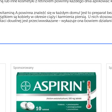
ną lub inne kosmetyki z retinolem powinny każdego dnia aplikować 
witaminą A powinna znaleźć się w każdym domu! Jest to preparat be
tkiem są kobiety w okresie ciąży i karmienia piersią. U nich stosow
taci doustnej jest przeciwwskazane – wykazuje ona bowiem działan
Sponsorowany
S