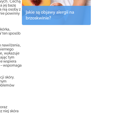
liwych. Cechą
a jej bazę
 nią osoby z
Jakie są objawy alergii na
 nie powinny
brzoskwinie?
skórka,
 W ten sposób
m nawilżenia,
dmiernego
ze, wykazuje
iając tym
ie wspiera
ry – wspomaga
ji skóry.
tnym
problemów
 oraz
z niej skóra