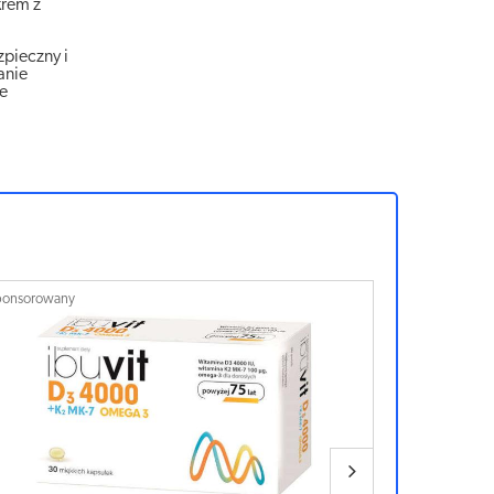
krem z
zpieczny i
anie
ie
ponsorowany
Sponsorowan