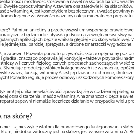
jego delikatność i możliwość stosowania nawet na skórach bardzo wraż
ad! Zwykle oprócz witaminy A zawiera ona zaledwie kilka składników, 
 maść z witaminą A jest kosmetykiem bezpiecznym, uważać powinny na
a komedogenne właściwości wazeliny i oleju mineralnego preparatu
kórę? Palmitynian retinylu przede wszystkim wspomaga prawidłowe
poradycznie będzie oddziaływała jedynie na zewnętrzne warstwy na
egularnych aplikacjach będzie wnikała głębiej – do skóry właściwej.
zie jędrniejsza, bardziej sprężysta, a drobne zmarszczki wygładzone.
ą A je zapewni! Pozwala ponadto przywrócić skórze optymalny pozio
kka i gładka, znacząco poprawia jej kondycję – także w przypadku na
stniczy w licznych fizjologicznych procesach zachodzących w skór
. Stymuluje produkcję włókien kolagenowych i je wzmacnia, opóźn
ykle ważną funkcją witaminy A jest jej działanie ochronne, skuteczn
znych! Ponadto reguluje proces odnowy uszkodzonych komórek skó
kiem! Jej unikalne właściwości sprawdzą się w codziennej pielęgnac
ającej oznaki starzenia, maść z witaminą A na zmarszczki będzie świe
preparat zapewni niemalże lecznicze działanie w przypadku wielu 
 na skórę?
znie – są niezwykle istotne dla prawidłowego funkcjonowania skóry
 której niedobór widoczny jest na skórze, jest właśnie witamina A. Be