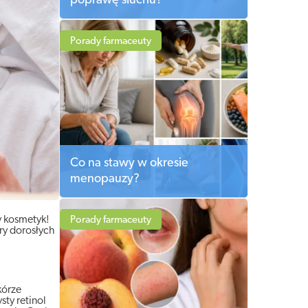
poprawę słuchu?
Porady farmaceuty
Co na stawy w okresie
menopauzy?
y kosmetyk!
Porady farmaceuty
ry dorosłych
kórze
sty retinol