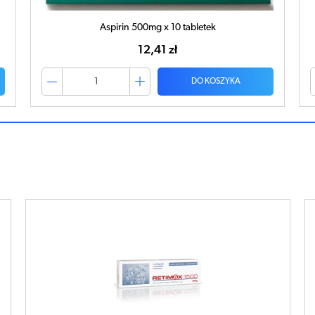
Ibuvit D3 4000 + K2 MK-7 Omega 3 x 30 kapsułek
40,25 zł
DO KOSZYKA