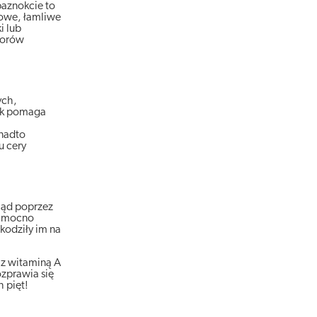
 paznokcie to
towe, łamliwe
i lub
borów
ych,
zik pomaga
onadto
u cery
ląd poprzez
ku mocno
kodziły im na
 z witaminą A
ozprawia się
 pięt!