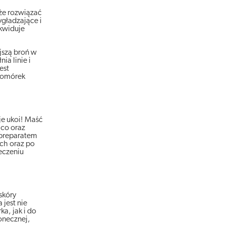
że rozwiązać
ygładzające i
ikwiduje
jszą broń w
ia linie i
est
 komórek
je ukoi! Maść
ąco oraz
 preparatem
ch oraz po
eczeniu
skóry
jest nie
a, jak i do
onecznej,