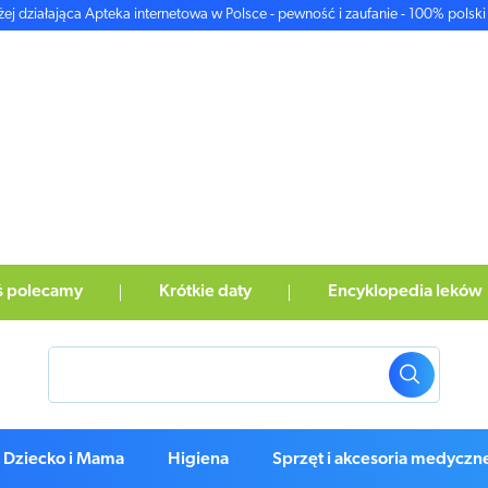
żej działająca Apteka internetowa w Polsce - pewność i zaufanie - 100% polski 
ś polecamy
Krótkie daty
Encyklopedia leków
Dziecko i Mama
Higiena
Sprzęt i akcesoria medyczn