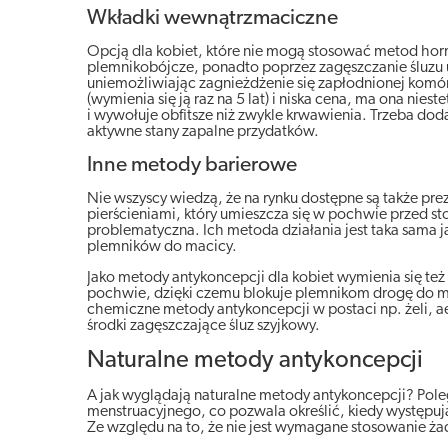
Wkładki wewnątrzmaciczne
Opcją dla kobiet, które nie mogą stosować metod ho
plemnikobójcze, ponadto poprzez zagęszczanie śluzu 
uniemożliwiając zagnieżdżenie się zapłodnionej komór
(wymienia się ją raz na 5 lat) i niska cena, ma ona ni
i wywołuje obfitsze niż zwykle krwawienia. Trzeba dod
aktywne stany zapalne przydatków.
Inne metody barierowe
Nie wszyscy wiedzą, że na rynku dostępne są także p
pierścieniami, który umieszcza się w pochwie przed st
problematyczna. Ich metoda działania jest taka sama 
plemników do macicy.
Jako metody antykoncepcji dla kobiet wymienia się też
pochwie, dzięki czemu blokuje plemnikom drogę do m
chemiczne metody antykoncepcji w postaci np. żeli, a
środki zagęszczające śluz szyjkowy.
Naturalne metody antykoncepcji
A jak wyglądają naturalne metody antykoncepcji? Pol
menstruacyjnego, co pozwala określić, kiedy występują
Ze względu na to, że nie jest wymagane stosowanie ża