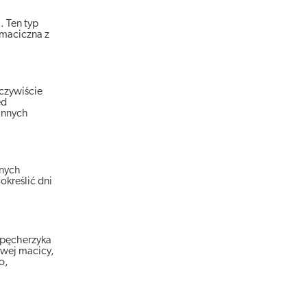
 Ten typ
omaciczna z
czywiście
ed
innych
nnych
określić dni
 pęcherzyka
owej macicy,
o,