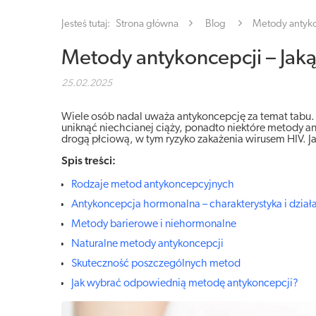
Jesteś tutaj:
Strona główna
Blog
Metody antyko
Metody antykoncepcji – Jaką
25.02.2025
Wiele osób nadal uważa antykoncepcję za temat tabu.
uniknąć niechcianej ciąży, ponadto niektóre metody 
drogą płciową, w tym ryzyko zakażenia wirusem HIV. J
Spis treści:
Rodzaje metod antykoncepcyjnych
Antykoncepcja hormonalna – charakterystyka i dział
Metody barierowe i niehormonalne
Naturalne metody antykoncepcji
Skuteczność poszczególnych metod
Jak wybrać odpowiednią metodę antykoncepcji?