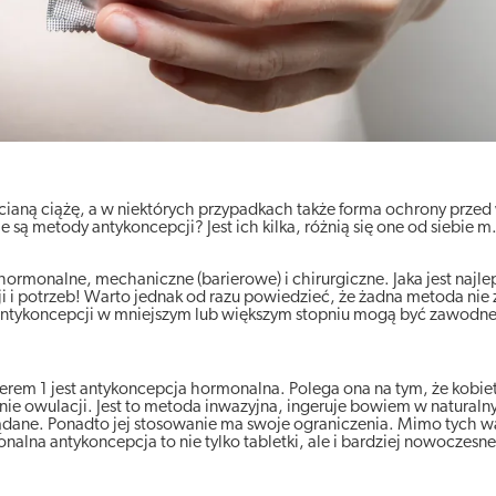
hcianą ciążę, a w niektórych przypadkach także forma ochrony prze
są metody antykoncepcji? Jest ich kilka, różnią się one od siebie m.
hormonalne, mechaniczne (barierowe) i chirurgiczne. Jaka jest najl
ji i potrzeb! Warto jednak od razu powiedzieć, że żadna metoda nie
 antykoncepcji w mniejszym lub większym stopniu mogą być zawodne
erem 1 jest antykoncepcja hormonalna. Polega ona na tym, że kobie
 owulacji. Jest to metoda inwazyjna, ingeruje bowiem w naturalny
dane. Ponadto jej stosowanie ma swoje ograniczenia. Mimo tych w
onalna antykoncepcja to nie tylko tabletki, ale i bardziej nowoczes