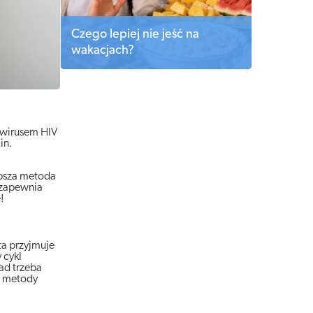
Czego lepiej nie jeść na
wakacjach?
d wirusem HIV
in.
epsza metoda
 zapewnia
!
ta przyjmuje
 cykl
ad trzeba
ne metody