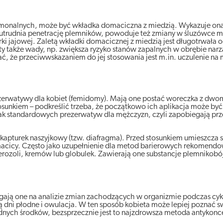
rmonalnych, może być wkładka domaciczna z miedzią. Wykazuje ona
utrudnia penetrację plemników, powoduje też zmiany w śluzówce m
ki jajowej. Zaletą wkładki domacicznej z miedzią jest długotrwała 
estety także wady, np. zwiększa ryzyko stanów zapalnych w obrębie na
ać, że przeciwwskazaniem do jej stosowania jest m.in. uczulenie na 
rezerwatywy dla kobiet (femidomy). Mają one postać woreczka z dw
osunkiem – podkreślić trzeba, że początkowo ich aplikacja może być
jak standardowych prezerwatyw dla mężczyzn, czyli zapobiegają prz
 kapturek naszyjkowy (tzw. diafragma). Przed stosunkiem umieszcza 
acicy. Często jako uzupełnienie dla metod barierowych rekomendo
erozoli, kremów lub globulek. Zawierają one substancje plemnikobó
egają one na analizie zmian zachodzących w organizmie podczas cyk
 dni płodne i owulacja. W ten sposób kobieta może lepiej poznać s
dnych środków, bezsprzecznie jest to najzdrowsza metoda antykonc