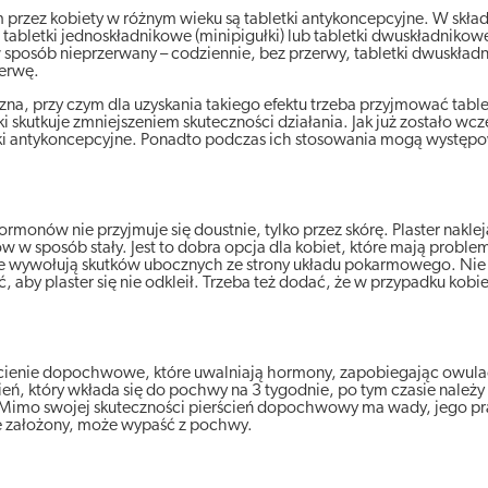
rzez kobiety w różnym wieku są tabletki antykoncepcyjne. W skład
abletki jednoskładnikowe (minipigułki) lub tabletki dwuskładnikowe
 sposób nieprzerwany – codziennie, bez przerwy, tabletki dwuskład
zerwę.
na, przy czym dla uzyskania takiego efektu trzeba przyjmować table
i skutkuje zmniejszeniem skuteczności działania. Jak już zostało wcz
ki antykoncepcyjne. Ponadto podczas ich stosowania mogą występo
rmonów nie przyjmuje się doustnie, tylko przez skórę. Plaster naklej
 w sposób stały. Jest to dobra opcja dla kobiet, które mają problem
ie wywołują skutków ubocznych ze strony układu pokarmowego. Nie j
 aby plaster się nie odkleił. Trzeba też dodać, że w przypadku kob
cienie dopochwowe, które uwalniają hormony, zapobiegając owulac
ń, który wkłada się do pochwy na 3 tygodnie, po tym czasie należy 
ni. Mimo swojej skuteczności pierścień dopochwowy ma wady, jego 
wie założony, może wypaść z pochwy.