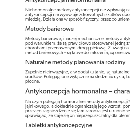
Antykoncepcja niehormonalna
Niehormonalne metody antykoncepcji nie wpływają na
antykoncepcji nie wywołuje zdrowotnych skutków uboc
miedzią. Działa ona w sposób fizyczny, przez co uniem
Metody barierowe
Metody barierowe, inaczej mechaniczne metody antyk
pod warunkiem, że są prawidłowo stosowane! Jedną z 
chorobami przenoszonymi drogą płciową. Z uwagi na t
metod barierowych – są łatwe do założenia, są one uw
Naturalne metody planowania rodziny
Zupełnie nieinwazyjne, a w dodatku tanie, są natura
środków. Polegają one wyłącznie na śledzeniu cyklu, b
płodne.
Antykoncepcja hormonalna – charak
Na czym polegają hormonalne metody antykoncepcji? I
jajnikowego, a dokładnie ograniczają jego wzrost, po
przez co zagnieżdżenie się tam zarodka jest utrudni
sprawiając, że staje się on nieprzepuszczalny dla plem
Tabletki antykoncepcyjne