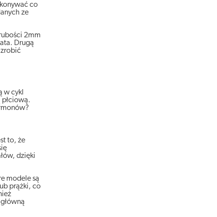
wykonywać co
danych ze
 grubości 2mm
lata. Drugą
 zrobić
ą w cykl
 płciową.
hormonów?
t to, że
się
łów, dzięki
re modele są
ub prążki, co
nież
 główną