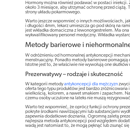
Hormony można również podawać w postaci iniekcji. Z
około 3 miesiące, aby utrzymać ochronę przed ciążą.
strony układu pokarmowego.
Warto jeszcze wspomnieć o innych możliwościach, jakie
i długości 4mm, lekarz umieszcza go pod skórą na rami
jest wkładka domaciczna z lewonorgestrelem. Ma ona o
wykwalifikowany personel medyczny. Wkładka wystarcz
Metody barierowe i niehormonaln
W odróżnieniu od hormonalnej antykoncepcji mechanic
menstruacyjny. Ponadto metody barierowe pomagają c
Istotne jest to, że właściwie nie wywołują one skutk
Prezerwatywy – rodzaje i skuteczność
W kategorii metody
antykoncepcji dla mężczyzn
zwycię
oferta tego typu produktów jest bardzo zróżnicowana i
wielkością, kolorem, a nawet smakiem i zapachem. Naj
czemu osoby uczulone na lateks nie muszą rezygnować 
Warto też wspomnieć, że oprócz funkcji ochrony prez
pokryte środkami nawilżającymi lub substancjami wydł
zapewnia dodatkowe doznania. Ogromną zaletą prezerw
najlepsza metoda antykoncepcji pod względem dodat
wadą jest natomiast to, że mogą pęknąć lub zsunąć się