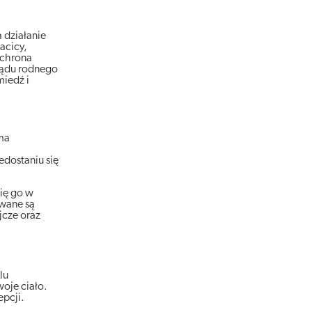
 działanie
acicy,
ochrona
rządu rodnego
miedź i
oma
edostaniu się
się go w
wane są
jcze oraz
lu
woje ciało.
epcji.