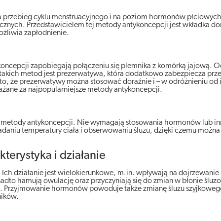
 przebieg cyklu menstruacyjnego i na poziom hormonów płciowych.
znych. Przedstawicielem tej metody antykoncepcji jest wkładka d
ożliwia zapłodnienie.
oncepcji zapobiegają połączeniu się plemnika z komórką jajową. O
takich metod jest prezerwatywa, która dodatkowo zabezpiecza prz
o, że prezerwatywy można stosować doraźnie i – w odróżnieniu od 
ażane za najpopularniejsze metody antykoncepcji.
lne metody antykoncepcji. Nie wymagają stosowania hormonów lub i
adaniu temperatury ciała i obserwowaniu śluzu, dzięki czemu można 
terystyka i działanie
ch działanie jest wielokierunkowe, m.in. wpływają na dojrzewanie
nadto hamują owulację oraz przyczyniają się do zmian w błonie śluz
one. Przyjmowanie hormonów powoduje także zmianę śluzu szyjkoweg
ników.