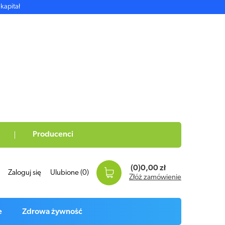
kapitał
Producenci
(0)
0,00 zł
Zaloguj się
Ulubione
(0)
Złóż zamówienie
e
Zdrowa żywność