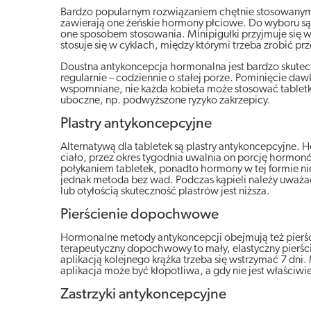
Bardzo popularnym rozwiązaniem chętnie stosowanym p
zawierają one żeńskie hormony płciowe. Do wyboru są t
one sposobem stosowania. Minipigułki przyjmuje się w
stosuje się w cyklach, między którymi trzeba zrobić pr
Doustna antykoncepcja hormonalna jest bardzo skutecz
regularnie – codziennie o stałej porze. Pominięcie dawk
wspomniane, nie każda kobieta może stosować tablet
uboczne, np. podwyższone ryzyko zakrzepicy.
Plastry antykoncepcyjne
Alternatywą dla tabletek są plastry antykoncepcyjne. Ho
ciało, przez okres tygodnia uwalnia on porcję hormonów
połykaniem tabletek, ponadto hormony w tej formie n
jednak metoda bez wad. Podczas kąpieli należy uważać,
lub otyłością skuteczność plastrów jest niższa.
Pierścienie dopochwowe
Hormonalne metody antykoncepcji obejmują też pierś
terapeutyczny dopochwowy to mały, elastyczny pierście
aplikacją kolejnego krążka trzeba się wstrzymać 7 d
aplikacja może być kłopotliwa, a gdy nie jest właści
Zastrzyki antykoncepcyjne