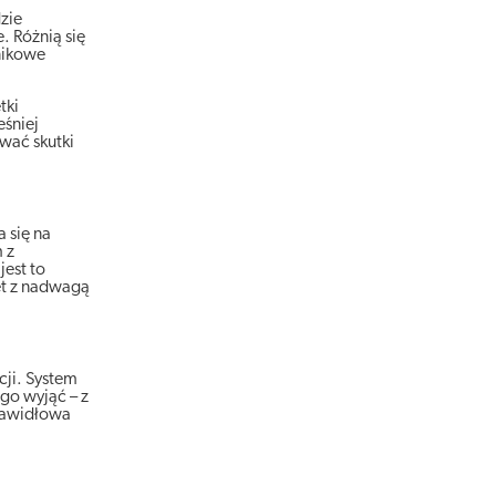
zie
. Różnią się
nikowe
tki
eśniej
wać skutki
a się na
 z
est to
iet z nadwagą
ji. System
go wyjąć – z
prawidłowa