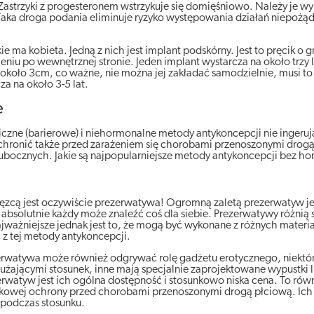
astrzyki z progesteronem wstrzykuje się domięśniowo. Należy je 
 Taka droga podania eliminuje ryzyko występowania działań niepożą
 ma kobieta. Jedną z nich jest implant podskórny. Jest to pręcik o
eniu po wewnętrznej stronie. Jeden implant wystarcza na około trzy 
koło 3cm, co ważne, nie można jej zakładać samodzielnie, musi to
a na około 3-5 lat.
e
zne (barierowe) i niehormonalne metody antykoncepcji nie ingeruj
hronić także przed zarażeniem się chorobami przenoszonymi drogą
ów ubocznych. Jakie są najpopularniejsze metody antykoncepcji bez 
zcą jest oczywiście prezerwatywa! Ogromną zaletą prezerwatyw jes
 absolutnie każdy może znaleźć coś dla siebie. Prezerwatywy różnią 
ważniejsze jednak jest to, że mogą być wykonane z różnych materia
z tej metody antykoncepcji.
erwatywa może również odgrywać rolę gadżetu erotycznego, niektó
użającymi stosunek, inne mają specjalnie zaprojektowane wypustki l
atyw jest ich ogólna dostępność i stosunkowo niska cena. To rów
kowej ochrony przed chorobami przenoszonymi drogą płciową. Ich
 podczas stosunku.