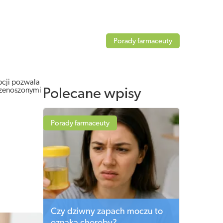
Porady farmaceuty
pcji pozwala
rzenoszonymi
Polecane wpisy
Porady farmaceuty
Czy dziwny zapach moczu to