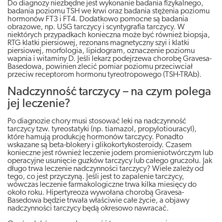
Do diagnozy niezbędne jest wykonanie badania fizykalnego,
badania poziomu TSH we krwi oraz badania stężenia poziomu
hormonów FT3 i FT4. Dodatkowo pomocne są badania
obrazowe, np. USG tarczycy i scyntygrafia tarczycy. W
niektórych przypadkach konieczna może być również biopsja,
RTG klatki piersiowej, rezonans magnetyczny szyi i klatki
piersiowej, morfologia, lipidogram, oznaczenie poziomu
wapnia i witaminy D. Jeśli lekarz podejrzewa chorobę Gravesa-
Basedowa, powinien zlecić pomiar poziomu przeciwciał
przeciw receptorom hormonu tyreotropowego (TSH-TRAb).
Nadczynność tarczycy – na czym polega
jej leczenie?
Po diagnozie chory musi stosować leki na nadczynność
tarczycy tzw. tyreostatyki (np. tiamazol, propylotiouracyl),
które hamują produkcję hormonów tarczycy. Ponadto
wskazane są beta-blokery i glikokortykosteroidy. Czasem
konieczne jest również leczenie jodem promieniotwórczym lub
operacyjne usunięcie guzków tarczycy lub całego gruczołu. Jak
długo trwa leczenie nadczynności tarczycy? Wiele zależy od
tego, co jest przyczyną. Jeśli jest to zapalenie tarczycy,
wówczas leczenie farmakologiczne trwa kilka miesięcy do
około roku. Hipertyreoza wywołana chorobą Gravesa-
Basedowa będzie trwała właściwie całe życie, a objawy
nadczynności tarczycy będą okresowo nawracać.