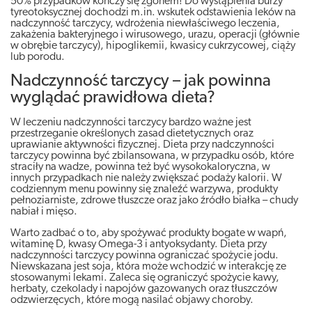
50% przypadków kończy się zgonem! Do wystąpienia burzy
tyreotoksycznej dochodzi m.in. wskutek odstawienia leków na
nadczynność tarczycy, wdrożenia niewłaściwego leczenia,
zakażenia bakteryjnego i wirusowego, urazu, operacji (głównie
w obrębie tarczycy), hipoglikemii, kwasicy cukrzycowej, ciąży
lub porodu.
Nadczynność tarczycy – jak powinna
wyglądać prawidłowa dieta?
W leczeniu nadczynności tarczycy bardzo ważne jest
przestrzeganie określonych zasad dietetycznych oraz
uprawianie aktywności fizycznej. Dieta przy nadczynności
tarczycy powinna być zbilansowana, w przypadku osób, które
straciły na wadze, powinna też być wysokokaloryczna, w
innych przypadkach nie należy zwiększać podaży kalorii. W
codziennym menu powinny się znaleźć warzywa, produkty
pełnoziarniste, zdrowe tłuszcze oraz jako źródło białka – chudy
nabiał i mięso.
Warto zadbać o to, aby spożywać produkty bogate w wapń,
witaminę D, kwasy Omega-3 i antyoksydanty. Dieta przy
nadczynności tarczycy powinna ograniczać spożycie jodu.
Niewskazana jest soja, która może wchodzić w interakcję ze
stosowanymi lekami. Zaleca się ograniczyć spożycie kawy,
herbaty, czekolady i napojów gazowanych oraz tłuszczów
odzwierzęcych, które mogą nasilać objawy choroby.