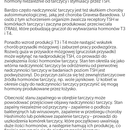
hormony niezależnie od tarczycy i stymulacji przez TSH.
Bardzo często nadczynność tarczycy jest też skutkiem choroby
autoimmunologicznej, jaką jest choroba Gravesa-Basedowa. U
osób z tym schorzeniem organizm zwalcza receptory TSH w
komórkach tarczycy i zaczyna produkować przeciwciała
(TRAb), które pobudzają gruczoł do wytwarzania hormonów T3
i T4.
Ponadto wzrost produkcji T3 i T4 może nastąpić wskutek
chorób przysadki mózgowej i zaburzeń pracy podwzgórza.
Rozwój guza w przysadce mózgowej (gruczolak przysadki)
może wpłynąć na nadprodukcję TSH, co prowadzi do
zwiększenia ilości hormonów tarczycy. Stan ten określa się jako
wtórna nadczynność tarczycy (w odróżnieniu od pierwotnej
nadczynności tarczycy w badaniach poziom TSH jest
podwyższony). Do przyczyn zalicza się też zewnątrztarczycowe
źródła hormonów tarczycy, np. wole jajnikowe. U kobiet w
okresie ciąży do nadczynności tarczycy przyczynić się mogą
hormony produkowane przez łożysko.
Obecność stanu zapalnego w obrębie tarczycy może
powodować przejściowe objawy nadczynności tarczycy. Stan
zapalny niezależnie od przyczyny – zapalenie o podłożu
bakteryjnych lub wirusowym, zapalenie w przebiegu choroby
Hashimoto lub polekowe zapalenie tarczycy – prowadzi do
uszkodzenia komórek tarczycy, które początkowo uwalniają
duże ilości hormonów, a następnie hamują ich produkcję, co