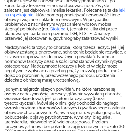
Oprócz leków na nadczynność tarczycy pomocniczo – po
konsultacji z lekarzem – można stosować zioła. Zwykle
zalecana jest dąbrówka i melisa lekarska. Polecane są także
leki
na uspokojenie
, które pomogą zmniejszać nerwowość i inne
objawy związane z układem nerwowym. W przypadku
problemów z nadmiernym wypadaniem włosów można
sięgnąć po biotynę (np.
Biotebal
), jednak na kilka dni przed
planowanym badaniem poziomu TSH, FT3 i FT4 należy
przerwać jej stosowanie, gdyż mogłaby zafałszować wyniki.
Nadczynność tarczycy to choroba, którą trzeba leczyć. Jeśli jej
objawy zostaną zignorowane, schorzenie będzie się rozwijać, a
z czasem doprowadzi do poważnych powikłań. Nadmiar
hormonów tarczycy osłabia kości oraz stanowi czynnik ryzyka
osteoporozy. Nadczynność tarczycy u kobiet w ciąży może
negatywnie wpłynąć na przebieg ciąży i rozwój płodu – może
dojść do poronienia, przedwczesnego porodu, urodzenia
dziecka z obniżoną masą urodzeniową.
Jednym z najgroźniejszych powikłań, na które narażone są
osoby z nadczynnością tarczycy (głównie wywołaną chorobą
Gravesa-Basedowa), jest przełom tarczycowy (burza
tyreotoksyczna). Mówi się o nim, gdy dochodzi do nagłego
wzrostu poziomu hormonów tarczycy i gwałtownego nasilenia
objawów chorobowych. Pojawia się m.in. wysoka gorączka,
pobudzenie, objawy psychotyczne, wymioty, biegunka,
tachykardia, niewydolność wielonarządowa. Przełom
tarczycowy stanowi bezpośrednie zagrożenie życia – około 30-