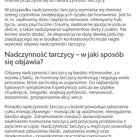
finalnie przyczynia się do niedoczynności tarczycy.
W przypadku nadczynności tarczycy wymienia się również
szereg czynników zwiększających ryzyko zachorowania. Jest to
m.in. nadmierny stres i napięcie nerwowe, intensywny tryb
życia, urazy psychiczne i traumy, nadmierne spożycie jodu w
diecie, a także nadużywanie suplementów diety z jodem. Na
koniec warto dodać, że ekspozycja na dużą dawkę jodu (np.
znajdującego się w środkach kontrastowych) może nagle
wywołać objawy nadczynności tarczycy.
Nadczynność tarczycy – w jaki sposób
się objawia?
Objawy nadczynności tarczycy są bardzo różnorodne, co
wynika z faktu, że hormony tarczycy kontrolują i regulują wiele
procesów, które zachodzą w organizmie. Do najbardziej
typowych symptomów hipertyreozy zalicza się szybkie
chudnięcie, biegunki, większą potliwość, nerwowość,
bezsenność, przyspieszenie akcji serca.
Ponadto nadczynność tarczycy u kobiet powoduje zaburzenia
cyklu miesiączkowego – miesiączki są opóźnione, nieregularne,
bardzo skąpe. Zahamowanie owulacji spowodowane
nadmiarem hormonów tarczycy jest przyczyną problemów z
zajściem w ciążę. Nadczynność tarczycy u mężczyzn powoduje
natomiast zaburzenia libido, zaburzenia erekcji oraz
ginekomastię – powiększenie gruczołów piersiowych.