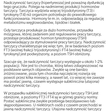
Nadczynność tarczycy (hipertyreoza) jest poważną dysfunkcją
tego gruczołu. Polega na nadmiernej produkcji hormonów
tarczycy. Tarczyca wydziela więcej trijodotyroniny (T3) i
tyroksyny (T4) niż organizm potrzebuje do prawidłowego
funkcjonowania. Hormony te m.in. odpowiadają za regulację
metabolizmu węglowodanów, lipidów i białek.
Gdy tarczyca produkuje za dużo hormonów, przysadka
mózgowa, której zadaniem jest regulowanie pracy tarczycy,
przestaje produkować hormon tyreotropowy (TSH)
odpowiadający za stymulowanie pracy tarczycy. Nadczynność
tarczycy charakteryzuje się więc tym, że w badaniach poziom
FT3 (wolnej frakcji trijodotyroniny) i FT4 (wolnej frakcji
tyroksyny) jest podwyższony, a poziom TSH obniżony.
Szacuje się, że nadczynność tarczycy występuje u około 1-2%
populacji. Nie jest to choroba, którą łatwo zdiagnozować na
podstawie samych objawów. Zwykle są one bardzo
zróżnicowane, poza tym choroba najczęściej rozwija się
powoli przez kilka miesięcy, a nawet lat, co więcej nie zawsze
ma postać jawną, czasem występuje subkliniczna (utajona)
nadczynność tarczycy.
W przypadku subklinicznej nadczynności tarczycy TSH jest
obniżone, a poziomy FT3 i FT4 są w górnej granicy normy.
Postać subkliniczna zwykle przebiega bezobjawowo lub
skąpoobjawowo. U niektórych osób z czasem przechodzi w
jawną nadczynność tarczycy. Utajona nadczynność tarczycy