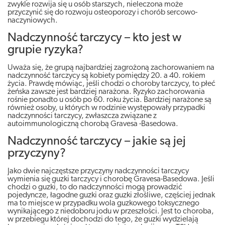
zwykle rozwija się u osób starszych, nieleczona może
przyczynić się do rozwoju osteoporozy i chorób sercowo-
naczyniowych.
Nadczynność tarczycy – kto jest w
grupie ryzyka?
Uważa się, że grupą najbardziej zagrożoną zachorowaniem na
nadczynność tarczycy są kobiety pomiędzy 20. a 40. rokiem
życia. Prawdę mówiąc, jeśli chodzi o choroby tarczycy, to płeć
żeńska zawsze jest bardziej narażona. Ryzyko zachorowania
rośnie ponadto u osób po 60. roku życia. Bardziej narażone są
również osoby, u których w rodzinie występowały przypadki
nadczynności tarczycy, zwłaszcza związane z
autoimmunologiczną chorobą Gravesa -Basedowa.
Nadczynność tarczycy – jakie są jej
przyczyny?
Jako dwie najczęstsze przyczyny nadczynności tarczycy
wymienia się guzki tarczycy i chorobę Gravesa-Basedowa. Jeśli
chodzi o guzki, to do nadczynności mogą prowadzić
pojedyncze, łagodne guzki oraz guzki złośliwe, częściej jednak
ma to miejsce w przypadku wola guzkowego toksycznego
wynikającego z niedoboru jodu w przeszłości. Jest to choroba,
w przebiegu której dochodzi do tego, że guzki wydzielają