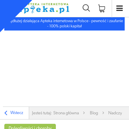
Najdłużej działająca Apteka internetowa w Polsce - pewność i zaufanie
- 100% polski kapitał
Wstecz
Jesteś tutaj:
Strona główna
Blog
Nadczynność
Dolegliwości i choroby