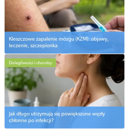
Kleszczowe zapalenie mózgu (KZM): objawy,
leczenie, szczepionka
Dolegliwości i choroby
Jak długo utrzymują się powiększone węzły
chłonne po infekcji?