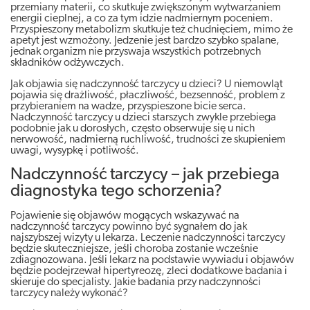
przemiany materii, co skutkuje zwiększonym wytwarzaniem
energii cieplnej, a co za tym idzie nadmiernym poceniem.
Przyspieszony metabolizm skutkuje też chudnięciem, mimo że
apetyt jest wzmożony. Jedzenie jest bardzo szybko spalane,
jednak organizm nie przyswaja wszystkich potrzebnych
składników odżywczych.
Jak objawia się nadczynność tarczycy u dzieci? U niemowląt
pojawia się drażliwość, płaczliwość, bezsenność, problem z
przybieraniem na wadze, przyspieszone bicie serca.
Nadczynność tarczycy u dzieci starszych zwykle przebiega
podobnie jak u dorosłych, często obserwuje się u nich
nerwowość, nadmierną ruchliwość, trudności ze skupieniem
uwagi, wysypkę i potliwość.
Nadczynność tarczycy – jak przebiega
diagnostyka tego schorzenia?
Pojawienie się objawów mogących wskazywać na
nadczynność tarczycy powinno być sygnałem do jak
najszybszej wizyty u lekarza. Leczenie nadczynności tarczycy
będzie skuteczniejsze, jeśli choroba zostanie wcześnie
zdiagnozowana. Jeśli lekarz na podstawie wywiadu i objawów
będzie podejrzewał hipertyreozę, zleci dodatkowe badania i
skieruje do specjalisty. Jakie badania przy nadczynności
tarczycy należy wykonać?