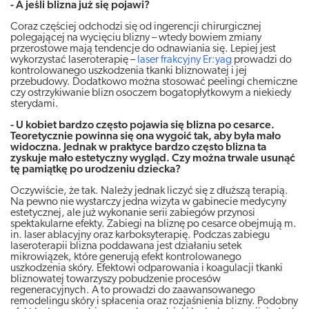
- A jeśli blizna już się pojawi?
Coraz częściej odchodzi się od ingerencji chirurgicznej
polegającej na wycięciu blizny – wtedy bowiem zmiany
przerostowe mają tendencje do odnawiania się. Lepiej jest
wykorzystać laseroterapię –
laser frakcyjny Er:yag
prowadzi do
kontrolowanego uszkodzenia tkanki bliznowatej i jej
przebudowy. Dodatkowo można stosować peelingi chemiczne
czy ostrzykiwanie blizn osoczem bogatopłytkowym a niekiedy
sterydami.
- U kobiet bardzo często pojawia się blizna po cesarce.
Teoretycznie powinna się ona wygoić tak, aby była mało
widoczna. Jednak w praktyce bardzo często blizna ta
zyskuje mało estetyczny wygląd. Czy można trwale usunąć
tę pamiątkę po urodzeniu dziecka?
Oczywiście, że tak. Należy jednak liczyć się z dłuższą terapią.
Na pewno nie wystarczy jedna wizyta w gabinecie medycyny
estetycznej, ale już wykonanie serii zabiegów przynosi
spektakularne efekty. Zabiegi na bliznę po cesarce obejmują m.
in. laser ablacyjny oraz karboksyterapię. Podczas zabiegu
laseroterapii blizna poddawana jest działaniu setek
mikrowiązek, które generują efekt kontrolowanego
uszkodzenia skóry. Efektowi odparowania i koagulacji tkanki
bliznowatej towarzyszy pobudzenie procesów
regeneracyjnych. A to prowadzi do zaawansowanego
remodelingu skóry i spłacenia oraz rozjaśnienia blizny. Podobny