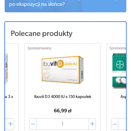
po ekspozycji na słońce?
Polecane produkty
Sponsorowany
Sponsorowa
ega 3 x
Ibuvit D3 4000 IU x 150 kapsułek
Aspir
66,99 zł