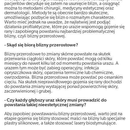
pacjentów decyduje się zatem na usunięcie blizn, a osiągnąć
można to metodami chirurgii, medycyny estetycznej oraz
dermatologii. Metody te są obecnie bardzo skuteczne,
umożliwiając pozbycie się blizn o rozmaitym charakterze.
Warto mieć jednak na uwadze, że najłatwiej jest podjąć
działania profilaktyczne, które po urazie wspomogą gojenie się
rany i zapobiegną powstaniu najbardziej problematycznej
blizny, czyli blizny przerostowej.
- Skąd się biorą blizny przerostowe?
Blizny przerostowe to zmiany skórne powstałe na skutek
przerwania ciągłości skóry, które powstać mogą od kilku
miesięcy do nawet kilku lat od momentu powstania urazu. A
urazem tym może być zabieg operacyjny, infekcja
opryszczkowa skóry, oparzenia termiczne lub chemiczne,
owrzodzenia. Blizna przerostowa może powstać po cesarskim
cięciu. Na skutek nieprawidłowego gojenia się rany dochodzi
do powstania zmiany wystającej ponad powierzchnię skóry,
zaczerwienionej i grubej.
- Czy każdy głębszy uraz skóry musi prowadzić do
powstania takiej nieestetycznej zmiany?
Aby zapobiec powstawaniu blizny przerostowej, warto jest na
etapie gojenia się blizny stosować maści na blizny lub specjalne
plastry silikonowe, a także stosować lasery biostymulujące.