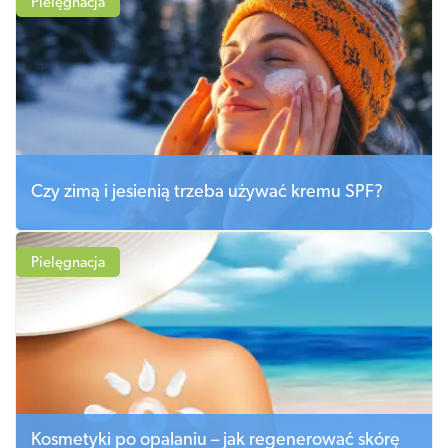
Pielęgnacja
Czy zimą i jesienią trzeba używać kremu SPF?
Pielęgnacja
Kosmetyki po opalaniu – jak regenerować skórę