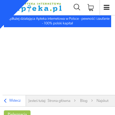
Najdłużej działająca Apteka internetowa w Polsce - pewność i zaufanie
- 100% polski kapitał
Wstecz
Jesteś tutaj:
Strona główna
Blog
Najskutecz
Pielęgnacja