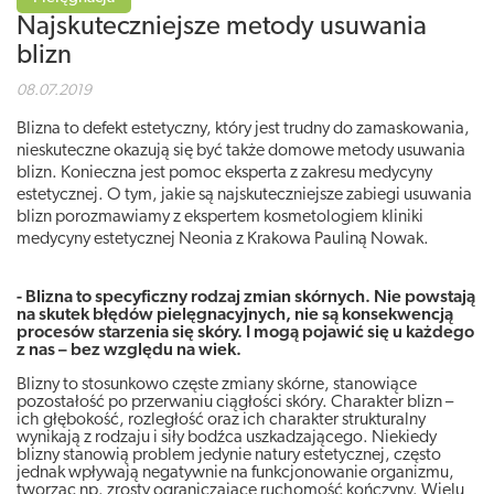
Najskuteczniejsze metody usuwania
blizn
08.07.2019
Blizna to defekt estetyczny, który jest trudny do zamaskowania,
nieskuteczne okazują się być także domowe metody usuwania
blizn. Konieczna jest pomoc eksperta z zakresu medycyny
estetycznej. O tym, jakie są najskuteczniejsze zabiegi usuwania
blizn porozmawiamy z ekspertem kosmetologiem kliniki
medycyny estetycznej Neonia z Krakowa Pauliną Nowak.
- Blizna to specyficzny rodzaj zmian skórnych. Nie powstają
na skutek błędów pielęgnacyjnych, nie są konsekwencją
procesów starzenia się skóry. I mogą pojawić się u każdego
z nas – bez względu na wiek.
Blizny to stosunkowo częste zmiany skórne, stanowiące
pozostałość po przerwaniu ciągłości skóry. Charakter blizn –
ich głębokość, rozległość oraz ich charakter strukturalny
wynikają z rodzaju i siły bodźca uszkadzającego. Niekiedy
blizny stanowią problem jedynie natury estetycznej, często
jednak wpływają negatywnie na funkcjonowanie organizmu,
tworząc np. zrosty ograniczające ruchomość kończyny. Wielu