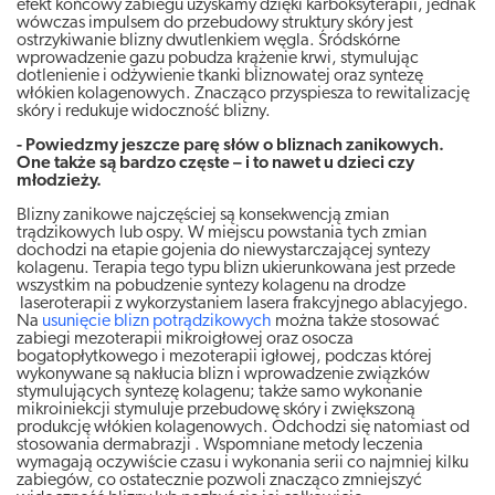
efekt końcowy zabiegu uzyskamy dzięki karboksyterapii, jednak
wówczas impulsem do przebudowy struktury skóry jest
ostrzykiwanie blizny dwutlenkiem węgla. Śródskórne
wprowadzenie gazu pobudza krążenie krwi, stymulując
dotlenienie i odżywienie tkanki bliznowatej oraz syntezę
włókien kolagenowych. Znacząco przyspiesza to rewitalizację
skóry i redukuje widoczność blizny.
- Powiedzmy jeszcze parę słów o bliznach zanikowych.
One także są bardzo częste – i to nawet u dzieci czy
młodzieży.
Blizny zanikowe najczęściej są konsekwencją zmian
trądzikowych lub ospy. W miejscu powstania tych zmian
dochodzi na etapie gojenia do niewystarczającej syntezy
kolagenu. Terapia tego typu blizn ukierunkowana jest przede
wszystkim na pobudzenie syntezy kolagenu na drodze
laseroterapii z wykorzystaniem lasera frakcyjnego ablacyjego.
Na
usunięcie blizn potrądzikowych
można także stosować
zabiegi mezoterapii mikroigłowej oraz osocza
bogatopłytkowego i mezoterapii igłowej, podczas której
wykonywane są nakłucia blizn i wprowadzenie związków
stymulujących syntezę kolagenu; także samo wykonanie
mikroiniekcji stymuluje przebudowę skóry i zwiększoną
produkcję włókien kolagenowych. Odchodzi się natomiast od
stosowania dermabrazji . Wspomniane metody leczenia
wymagają oczywiście czasu i wykonania serii co najmniej kilku
zabiegów, co ostatecznie pozwoli znacząco zmniejszyć