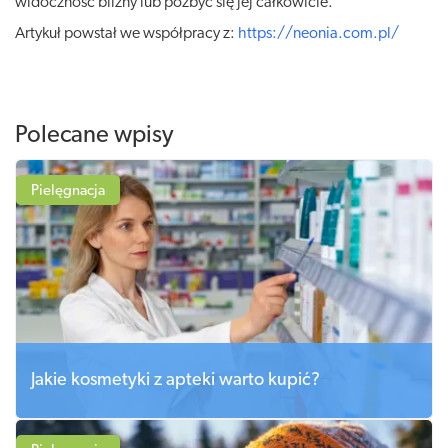
widoczność blizny lub pozbyć się jej całkowicie.
Artykuł powstał we współpracy z:
https://neonia.com.pl/
Polecane wpisy
Pielęgnacja
Jakie kosmetyki z apteki warto kupić?