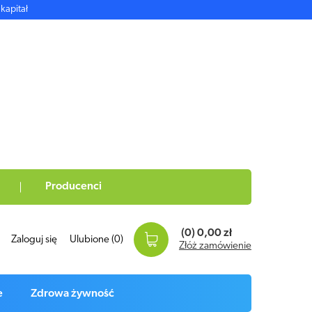
kapitał
Producenci
(0)
0,00 zł
Zaloguj się
Ulubione
(0)
Złóż zamówienie
e
Zdrowa żywność