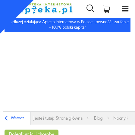
Najdłużej działająca Apteka internetowa w Polsce - pewność i zaufanie
- 100% polski kapitał
Wstecz
Jesteś tutaj:
Strona główna
Blog
Nocny kasze
Dolegliwości i choroby