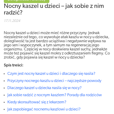
Nocny kaszel u dzieci – jak sobie z nim
radzić?
17.11.2024
Nocny kaszel u dzieci może mieć różne przyczyny. Jednak
niezależnie od tego, co wywołuje atak kaszlu w nocy u dziecka,
dolegliwość ta jest bardzo uciążliwa i negatywnie wpływa na
jego sen i wypoczynek, a tym samym na regenerację jego
organizmu. Częściej w nocy doskwiera kaszel suchy, jednakże
może też pojawić się kaszel mokry z odkrztuszaniem flegmy. Co
zrobić, gdy pojawia się kaszel w nocy u dziecka?
Spis treści:
Czym jest nocny kaszel u dzieci i dlaczego się nasila?
Przyczyny nocnego kaszlu u dzieci – najczęstsze powody
Dlaczego kaszel u dziecka nasila się w nocy?
Jak sobie radzić z nocnym kaszlem? Porady dla rodziców
Kiedy skonsultować się z lekarzem?
Jak zapobiegać nocnemu kaszlowi u dzieci?