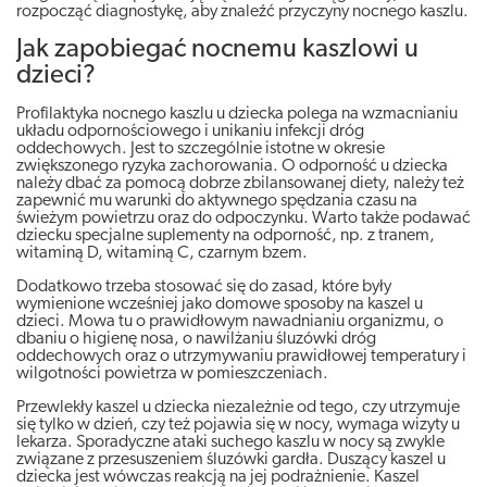
rozpocząć diagnostykę, aby znaleźć przyczyny nocnego kaszlu.
Jak zapobiegać nocnemu kaszlowi u
dzieci?
Profilaktyka nocnego kaszlu u dziecka polega na wzmacnianiu
układu odpornościowego i unikaniu infekcji dróg
oddechowych. Jest to szczególnie istotne w okresie
zwiększonego ryzyka zachorowania. O odporność u dziecka
należy dbać za pomocą dobrze zbilansowanej diety, należy też
zapewnić mu warunki do aktywnego spędzania czasu na
świeżym powietrzu oraz do odpoczynku. Warto także podawać
dziecku specjalne suplementy na odporność, np. z tranem,
witaminą D, witaminą C, czarnym bzem.
Dodatkowo trzeba stosować się do zasad, które były
wymienione wcześniej jako domowe sposoby na kaszel u
dzieci. Mowa tu o prawidłowym nawadnianiu organizmu, o
dbaniu o higienę nosa, o nawilżaniu śluzówki dróg
oddechowych oraz o utrzymywaniu prawidłowej temperatury i
wilgotności powietrza w pomieszczeniach.
Przewlekły kaszel u dziecka niezależnie od tego, czy utrzymuje
się tylko w dzień, czy też pojawia się w nocy, wymaga wizyty u
lekarza. Sporadyczne ataki suchego kaszlu w nocy są zwykle
związane z przesuszeniem śluzówki gardła. Duszący kaszel u
dziecka jest wówczas reakcją na jej podrażnienie. Kaszel