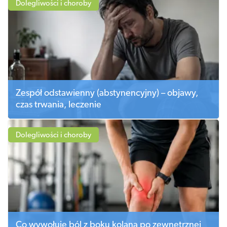
Dolegliwości i choroby
Zespół odstawienny (abstynencyjny) – objawy,
czas trwania, leczenie
Dolegliwości i choroby
Co wywołuje ból z boku kolana po zewnętrznej