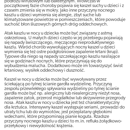
podłożu wirusowym lub bakteryjnym. Wówczas w
początkowej fazie choroby pojawia się kaszel suchy u dzieci i z
czasem zmienia się w mokry. Jako inne przyczyny nocnego
kaszlu u dzieci wymienia się alergie, zbyt suche lub
klimatyzowane powietrze w pomieszczeniach, które powoduje
suchość błon śluzowych górnych dróg oddechowych.
Atak kaszlu w nocy u dziecka może być związany z astmą
oskrzelową. U małych dzieci często w jej przebiegu pojawiają
się napady świszczącego, męczącego nieproduktywnego
kaszlu. Wśród chorób wywołujących nocny kaszel u dzieci
wymienia się też ostre podgłośniowe zapalenie krtani (krup).
Typowe dla niego są napady szczekającego kaszlu nasilające
się w godzinach nocnych, które przyczyniają się do
wybudzenia malucha. Dodatkowo może im towarzyszyć świst
krtaniowy, wysiłek oddechowy i duszność.
Kaszel w nocy u dziecka może być wywoływany przez
ściekającą po tylnej ścianie gardła wydzielinę. Przyczyną
zespołu przewlekłego spływania wydzieliny po tylnej ścianie
gardła może być np. alergiczny lub niealergiczny nieżyt nosa,
zapalenie zatok, przerost migdałków lub skrzywienie przegrody
nosa. Atak kaszlu w nocy u dziecka jest też charakterystyczny
dla krztuśca. Intensywny kaszel występuje seriami, prowadzi do
utraty tchu lub do wymiotów, jest przeplatany głębokimi
wdechami, które przypominają pianie koguta. Rzadsze
przyczyny nocnego kaszlu u dzieci to m.in. refluks żołądkowo-
przełykowy i niewydolność krążenia.