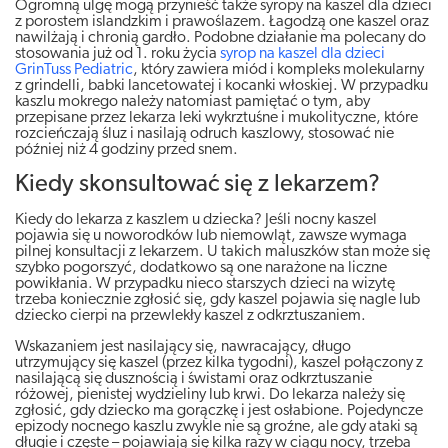
Ogromną ulgę mogą przynieść także syropy na kaszel dla dzieci
z porostem islandzkim i prawoślazem. Łagodzą one kaszel oraz
nawilżają i chronią gardło. Podobne działanie ma polecany do
stosowania już od 1. roku życia
syrop na kaszel dla dzieci
GrinTuss Pediatric
, który zawiera miód i kompleks molekularny
z grindelli, babki lancetowatej i kocanki włoskiej. W przypadku
kaszlu mokrego należy natomiast pamiętać o tym, aby
przepisane przez lekarza leki wykrztuśne i mukolityczne, które
rozcieńczają śluz i nasilają odruch kaszlowy, stosować nie
później niż 4 godziny przed snem.
Kiedy skonsultować się z lekarzem?
Kiedy do lekarza z kaszlem u dziecka? Jeśli nocny kaszel
pojawia się u noworodków lub niemowląt, zawsze wymaga
pilnej konsultacji z lekarzem. U takich maluszków stan może się
szybko pogorszyć, dodatkowo są one narażone na liczne
powikłania. W przypadku nieco starszych dzieci na wizytę
trzeba koniecznie zgłosić się, gdy kaszel pojawia się nagle lub
dziecko cierpi na przewlekły kaszel z odkrztuszaniem.
Wskazaniem jest nasilający się, nawracający, długo
utrzymujący się kaszel (przez kilka tygodni), kaszel połączony z
nasilającą się dusznością i świstami oraz odkrztuszanie
różowej, pienistej wydzieliny lub krwi. Do lekarza należy się
zgłosić, gdy dziecko ma gorączkę i jest osłabione. Pojedyncze
epizody nocnego kaszlu zwykle nie są groźne, ale gdy ataki są
długie i częste – pojawiają się kilka razy w ciągu nocy, trzeba