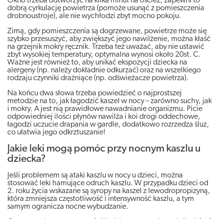
Okno trzeba odtworzyć na kilka minut na oścież, zapewni to
dobrą cyrkulację powietrza (pomoże usunąć z pomieszczenia
drobnoustroje), ale nie wychłodzi zbyt mocno pokoju.
Zimą, gdy pomieszczenia są dogrzewane, powietrze może się
szybko przesuszyć, aby zwiększyć jego nawilżenie, można kłaść
na grzejnik mokry ręcznik. Trzeba też uważać, aby nie ustawić
zbyt wysokiej temperatury, optymalna wynosi około 20st. C.
Ważne jest również to, aby unikać ekspozycji dziecka na
alergeny (np. należy dokładnie odkurzać) oraz na wszelkiego
rodzaju czynniki drażniące (np. odświeżacze powietrza).
Na końcu dwa słowa trzeba powiedzieć o najprostszej
metodzie na to, jak łagodzić kaszel w nocy – zarówno suchy, jak
i mokry. A jest nią prawidłowe nawadnianie organizmu. Picie
odpowiedniej ilości płynów nawilża i koi drogi oddechowe,
łagodzi uczucie drapania w gardle, dodatkowo rozrzedza śluz,
co ułatwia jego odkrztuszanie!
Jakie leki mogą pomóc przy nocnym kaszlu u
dziecka?
Jeśli problemem są ataki kaszlu w nocy u dzieci, można
stosować leki hamujące odruch kaszlu. W przypadku dzieci od
2. roku życia wskazane są syropy na kaszel z lewodropropizyną,
która zmniejsza częstotliwość i intensywność kaszlu, a tym
samym ogranicza nocne wybudzanie.