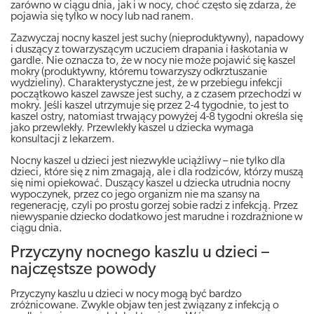
zarówno w ciągu dnia, jak i w nocy, choć często się zdarza, że
pojawia się tylko w nocy lub nad ranem.
Zazwyczaj nocny kaszel jest suchy (nieproduktywny), napadowy
i duszący z towarzyszącym uczuciem drapania i łaskotania w
gardle. Nie oznacza to, że w nocy nie może pojawić się kaszel
mokry (produktywny, któremu towarzyszy odkrztuszanie
wydzieliny). Charakterystyczne jest, że w przebiegu infekcji
początkowo kaszel zawsze jest suchy, a z czasem przechodzi w
mokry. Jeśli kaszel utrzymuje się przez 2-4 tygodnie, to jest to
kaszel ostry, natomiast trwający powyżej 4-8 tygodni określa się
jako przewlekły. Przewlekły kaszel u dziecka wymaga
konsultacji z lekarzem.
Nocny kaszel u dzieci jest niezwykle uciążliwy – nie tylko dla
dzieci, które się z nim zmagają, ale i dla rodziców, którzy muszą
się nimi opiekować. Duszący kaszel u dziecka utrudnia nocny
wypoczynek, przez co jego organizm nie ma szansy na
regenerację, czyli po prostu gorzej sobie radzi z infekcją. Przez
niewyspanie dziecko dodatkowo jest marudne i rozdrażnione w
ciągu dnia.
Przyczyny nocnego kaszlu u dzieci –
najczęstsze powody
Przyczyny kaszlu u dzieci w nocy mogą być bardzo
zróżnicowane. Zwykle objaw ten jest związany z infekcją o