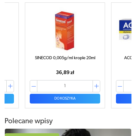
g
SINECOD 0,005g/ml krople 20ml
ACC Mi
36,89 zł
DO KOSZYKA
Polecane wpisy