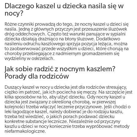
Dlaczego kaszel u dziecka nasila się w
nocy?
Różne czynniki prowadzą do tego, że nocny kaszel u dzieci się
nasila. Jedną z głównych przyczyn jest przesuszenie śluzówek
dróg oddechowych. Często też warunki panujące w sypialni
dziecka działają drażniąco na błony śluzowe. Dodatkowo
nasileniu odruchu kaszlowego sprzyja pozycja leżąca, można
to zaobserwować przede wszystkim u dzieci, które chorują na
choroby przebiegające z nadmiernym gromadzeniem się
wydzieliny w oskrzelach.
Jak sobie radzić z nocnym kaszlem?
Porady dla rodziców
Duszący kaszel w nocy u dziecka jest dla rodziców stresujący,
ciężko im patrzeć, jak ich pociecha się męczy. Na szczęście jest
kilka sposobów na to, aby ulżyć dziecku. Gdy nocny kaszel u
dziecka jest związany z określoną chorobą, w pierwszej
kolejności trzeba włączyć leczenie przyczynowe. Jeśli chodzi o
leki łagodzące kaszel, należy dobierać je do rodzaju kaszlu,
trzeba też wiedzieć, o jakich porach podawać dziecku
konkretne substancje lecznicze. Niezależnie od przyczyny
kaszlu u dzieci w nocy koniecznie trzeba wypróbować metody
niefarmakologiczne.