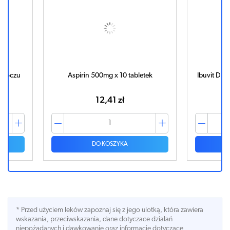
do oczu
Aspirin 500mg x 10 tabletek
Ibuvit D3
12,41 zł
DO KOSZYKA
* Przed użyciem leków zapoznaj się z jego ulotką, która zawiera
wskazania, przeciwskazania, dane dotyczace działań
niepożądanych i dawkowanie oraz informacje dotyczace