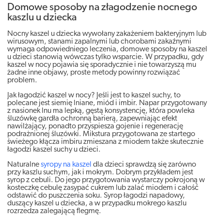
Domowe sposoby na złagodzenie nocnego
kaszlu u dziecka
Nocny kaszel u dziecka wywołany zakażeniem bakteryjnym lub
wirusowym, stanami zapalnymi lub chorobami zakaźnymi
wymaga odpowiedniego leczenia, domowe sposoby na kaszel
u dzieci stanowią wówczas tylko wsparcie. W przypadku, gdy
kaszel w nocy pojawia się sporadycznie i nie towarzyszą mu
żadne inne objawy, proste metody powinny rozwiązać
problem.
Jak łagodzić kaszel w nocy? Jeśli jest to kaszel suchy, to
polecane jest siemię lniane, miód i imbir. Napar przygotowany
z nasionek lnu ma lepką, gęstą konsystencję, która powleka
śluzówkę gardła ochronną barierą, zapewniając efekt
nawilżający, ponadto przyspiesza gojenie i regenerację
podrażnionej śluzówki. Mikstura przygotowana ze startego
świeżego kłącza imbiru zmieszana z miodem także skutecznie
łagodzi kaszel suchy u dzieci.
Naturalne
syropy na kaszel
dla dzieci sprawdzą się zarówno
przy kaszlu suchym, jak i mokrym. Dobrym przykładem jest
syrop z cebuli. Do jego przygotowania wystarczy pokrojoną w
kosteczkę cebulę zasypać cukrem lub zalać miodem i całość
odstawić do puszczenia soku. Syrop łagodzi napadowy,
duszący kaszel u dziecka, a w przypadku mokrego kaszlu
rozrzedza zalegającą flegmę.