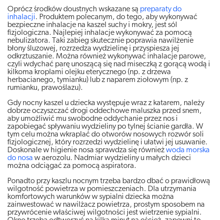
Oprócz środków doustnych wskazane są
preparaty do
inhalacji
. Produktem polecanym, do tego, aby wykonywać
bezpieczne inhalacje na kaszel suchy i mokry, jest sól
fizjologiczna. Najlepiej inhalacje wykonywać za pomocą
nebulizatora. Taki zabieg skutecznie poprawia nawilżenie
błony śluzowej, rozrzedza wydzielinę i przyspiesza jej
odkrztuszanie. Można również wykonywać inhalacje parowe,
czyli wdychać parę unoszącą się nad miseczką z gorącą wodą i
kilkoma kroplami olejku eterycznego (np. z drzewa
herbacianego, tymianku) lub z naparem ziołowym (np. z
rumianku, prawoślazu).
Gdy nocny kaszel u dziecka występuje wraz z katarem, należy
dobrze oczyszczać drogi oddechowe maluszka przed snem,
aby umożliwić mu swobodne oddychanie przez nos i
zapobiegać spływaniu wydzieliny po tylnej ścianie gardła. W
tym celu można wkraplać do otworów nosowych rozwór soli
fizjologicznej, który rozrzedzi wydzielinę i ułatwi jej usuwanie.
Doskonale w higienie nosa sprawdza się również
woda morska
do nosa
w aerozolu. Nadmiar wydzieliny u małych dzieci
można odciągać za pomocą aspiratora.
Ponadto przy kaszlu nocnym trzeba bardzo dbać o prawidłową
wilgotność powietrza w pomieszczeniach. Dla utrzymania
komfortowych warunków w sypialni dziecka można
zainwestować w nawilżacz powietrza, prostym sposobem na
przywrócenie właściwej wilgotności jest wietrzenie sypialni.