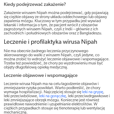
Kiedy podejrzewać zakażenie?
Zakażenie wirusem Nipah można podejrzewać, gdy pojawiają
się ciężkie objawy ze strony układu oddechowego lub objawy
zapalenia mózgu. Kluczowy w tym przypadku jest wywiad
lekarski i informacja o tym, że pacjent wrócił z obszarów
zagrożonych wirusem Nipah, czyli z Indii – głównie z ich
zachodnich i południowych obszarów oraz z Bangladeszu.
Leczenie i profilaktyka wirusa Nipah
Nie ma obecnie żadnego leczenia przyczynowego
skierowanego do walki z wirusem Nipah, czyli jedyne, co
można zrobić to wdrożyć leczenie objawowe i wspomagające.
Trzeba też powiedzieć, że chory po wyzdrowieniu musi być
objęty długofalową opieką medyczną.
Leczenie objawowe i wspomagające
Leczenie wirusa Nipah ma na celu łagodzenie objawów i
zmniejszanie ryzyka powikłań. Warto podkreślić, że chory
wymaga hospitalizacji. Najczęściej stosuje się
leki na grypę
,
leki przeciwbólowe,
leki na gorączkę
, leki przeciwdrgawkowe i
leki zmniejszające obrzęk mózgu. Konieczne jest również
prawidłowe nawodnienie i uzupełnianie elektrolitów. W
ciężkich przypadkach stosuje się tlenoterapię lub wentylację
mechaniczną.