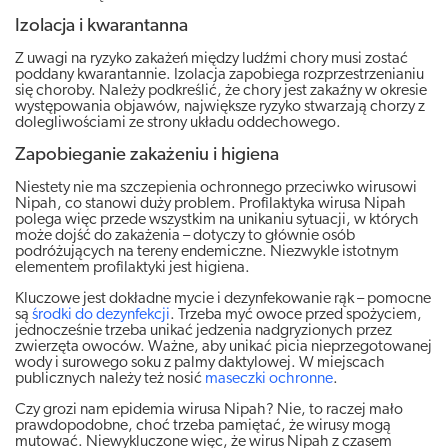
Izolacja i kwarantanna
Z uwagi na ryzyko zakażeń między ludźmi chory musi zostać
poddany kwarantannie. Izolacja zapobiega rozprzestrzenianiu
się choroby. Należy podkreślić, że chory jest zakaźny w okresie
występowania objawów, największe ryzyko stwarzają chorzy z
dolegliwościami ze strony układu oddechowego.
Zapobieganie zakażeniu i higiena
Niestety nie ma szczepienia ochronnego przeciwko wirusowi
Nipah, co stanowi duży problem. Profilaktyka wirusa Nipah
polega więc przede wszystkim na unikaniu sytuacji, w których
może dojść do zakażenia – dotyczy to głównie osób
podróżujących na tereny endemiczne. Niezwykle istotnym
elementem profilaktyki jest higiena.
Kluczowe jest dokładne mycie i dezynfekowanie rąk – pomocne
są
środki do dezynfekcji
. Trzeba myć owoce przed spożyciem,
jednocześnie trzeba unikać jedzenia nadgryzionych przez
zwierzęta owoców. Ważne, aby unikać picia nieprzegotowanej
wody i surowego soku z palmy daktylowej. W miejscach
publicznych należy też nosić
maseczki ochronne
.
Czy grozi nam epidemia wirusa Nipah? Nie, to raczej mało
prawdopodobne, choć trzeba pamiętać, że wirusy mogą
mutować. Niewykluczone więc, że wirus Nipah z czasem