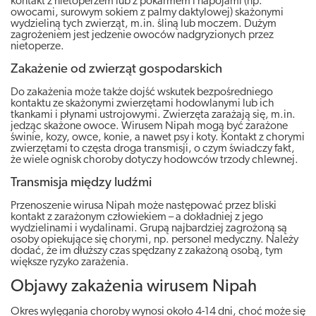
kontakt z nietoperzem lub z pokarmem i napojami (np.
owocami, surowym sokiem z palmy daktylowej) skażonymi
wydzieliną tych zwierząt, m.in. śliną lub moczem. Dużym
zagrożeniem jest jedzenie owoców nadgryzionych przez
nietoperze.
Zakażenie od zwierząt gospodarskich
Do zakażenia może także dojść wskutek bezpośredniego
kontaktu ze skażonymi zwierzętami hodowlanymi lub ich
tkankami i płynami ustrojowymi. Zwierzęta zarażają się, m.in.
jedząc skażone owoce. Wirusem Nipah mogą być zarażone
świnie, kozy, owce, konie, a nawet psy i koty. Kontakt z chorymi
zwierzętami to częsta droga transmisji, o czym świadczy fakt,
że wiele ognisk choroby dotyczy hodowców trzody chlewnej.
Transmisja między ludźmi
Przenoszenie wirusa Nipah może następować przez bliski
kontakt z zarażonym człowiekiem – a dokładniej z jego
wydzielinami i wydalinami. Grupą najbardziej zagrożoną są
osoby opiekujące się chorymi, np. personel medyczny. Należy
dodać, że im dłuższy czas spędzany z zakażoną osobą, tym
większe ryzyko zarażenia.
Objawy zakażenia wirusem Nipah
Okres wylęgania choroby wynosi około 4-14 dni, choć może się