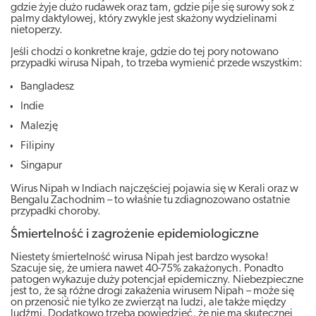
gdzie żyje dużo rudawek oraz tam, gdzie pije się surowy sok z
palmy daktylowej, który zwykle jest skażony wydzielinami
nietoperzy.
Jeśli chodzi o konkretne kraje, gdzie do tej pory notowano
przypadki wirusa Nipah, to trzeba wymienić przede wszystkim:
Bangladesz
Indie
Malezję
Filipiny
Singapur
Wirus Nipah w Indiach najczęściej pojawia się w Kerali oraz w
Bengalu Zachodnim – to właśnie tu zdiagnozowano ostatnie
przypadki choroby.
Śmiertelność i zagrożenie epidemiologiczne
Niestety śmiertelność wirusa Nipah jest bardzo wysoka!
Szacuje się, że umiera nawet 40-75% zakażonych. Ponadto
patogen wykazuje duży potencjał epidemiczny. Niebezpieczne
jest to, że są różne drogi zakażenia wirusem Nipah – może się
on przenosić nie tylko ze zwierząt na ludzi, ale także między
ludźmi. Dodatkowo trzeba powiedzieć, że nie ma skutecznej