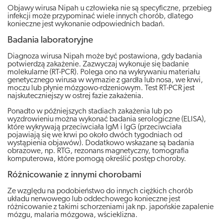
Objawy wirusa Nipah u człowieka nie są specyficzne, przebieg
infekcji może przypominać wiele innych chorób, dlatego
konieczne jest wykonanie odpowiednich badań.
Badania laboratoryjne
Diagnoza wirusa Nipah może być postawiona, gdy badania
potwierdzą zakażenie. Zazwyczaj wykonuje się badanie
molekularne (RT-PCR). Polega ono na wykrywaniu materiału
genetycznego wirusa w wymazie z gardła lub nosa, we krwi,
moczu lub płynie mózgowo-rdzeniowym. Test RT-PCR jest
najskuteczniejszy w ostrej fazie zakażenia.
Ponadto w późniejszych stadiach zakażenia lub po
wyzdrowieniu można wykonać badania serologiczne (ELISA),
które wykrywają przeciwciała IgM i IgG (przeciwciała
pojawiają się we krwi po około dwóch tygodniach od
wystąpienia objawów). Dodatkowo wskazane są badania
obrazowe, np. RTG, rezonans magnetyczny, tomografia
komputerowa, które pomogą określić postęp choroby.
Różnicowanie z innymi chorobami
Ze względu na podobieństwo do innych ciężkich chorób
układu nerwowego lub oddechowego konieczne jest
różnicowanie z takimi schorzeniami jak np. japońskie zapalenie
mózgu, malaria mózgowa, wścieklizna.