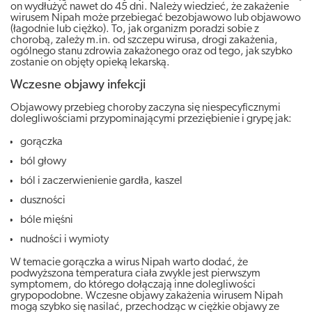
on wydłużyć nawet do 45 dni. Należy wiedzieć, że zakażenie
wirusem Nipah może przebiegać bezobjawowo lub objawowo
(łagodnie lub ciężko). To, jak organizm poradzi sobie z
chorobą, zależy m.in. od szczepu wirusa, drogi zakażenia,
ogólnego stanu zdrowia zakażonego oraz od tego, jak szybko
zostanie on objęty opieką lekarską.
Wczesne objawy infekcji
Objawowy przebieg choroby zaczyna się niespecyficznymi
dolegliwościami przypominającymi przeziębienie i grypę jak:
gorączka
ból głowy
ból i zaczerwienienie gardła, kaszel
duszności
bóle mięśni
nudności i wymioty
W temacie gorączka a wirus Nipah warto dodać, że
podwyższona temperatura ciała zwykle jest pierwszym
symptomem, do którego dołączają inne dolegliwości
grypopodobne. Wczesne objawy zakażenia wirusem Nipah
mogą szybko się nasilać, przechodząc w ciężkie objawy ze