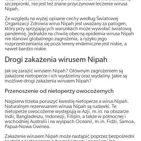
szczepionki, nie jest też znane przyczynowe leczenie wirusa
Nipah.
Ze względu na wyżej opisane cechy według Światowej
Organizacji Zdrowia wirus Nipah jest uważany za patogen,
który przy sprzyjających warunkach może wywołać światową
pandemię. Jednakże na chwilę obecną epidemia wirusa Nipah
nie stanowi globalnego zagrożenia, a ryzyko jego
rozprzestrzeniania się poza tereny endemiczne jest niskie, a
nawet bardzo niskie.
Drogi zakażenia wirusem Nipah
Jak się zarazić wirusem Nipah? Głównym zagrożeniem są
zakażone nietoperze i ich wydzieliny oraz wydaliny. Jakie są
możliwe drogi zakażenia wirusem Nipah?
Przenoszenie od nietoperzy owocożernych
Najpierw trzeba poruszyć kwestię nietoperze a wirus Nipah.
Naturalnym rezerwuarem wirusa Nipah są rudawki. Te
nietoperze owocożerne występują w Azji, m.in. na obszarze
Indii, Bangladeszu, Indonezji, Filipin, a także w północnej i
wschodniej Australii i na wyspach Oceanii, m.in. Fidżi, Samoa,
Papua-Nowa Gwinea.
Zakażenie wirusem Nipah może nastąpić poprzez bezpośredni