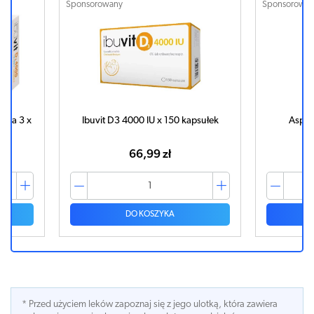
Sponsorowany
Sponsorowany
3 x
Ibuvit D3 4000 IU x 150 kapsułek
Aspirin 50
66,99 zł
1
DO KOSZYKA
DO
* Przed użyciem leków zapoznaj się z jego ulotką, która zawiera