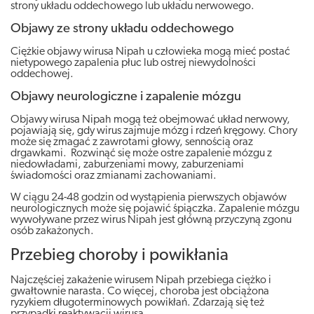
strony układu oddechowego lub układu nerwowego.
Objawy ze strony układu oddechowego
Ciężkie objawy wirusa Nipah u człowieka mogą mieć postać
nietypowego zapalenia płuc lub ostrej niewydolności
oddechowej.
Objawy neurologiczne i zapalenie mózgu
Objawy wirusa Nipah mogą też obejmować układ nerwowy,
pojawiają się, gdy wirus zajmuje mózg i rdzeń kręgowy. Chory
może się zmagać z zawrotami głowy, sennością oraz
drgawkami. Rozwinąć się może ostre zapalenie mózgu z
niedowładami, zaburzeniami mowy, zaburzeniami
świadomości oraz zmianami zachowaniami.
W ciągu 24-48 godzin od wystąpienia pierwszych objawów
neurologicznych może się pojawić śpiączka. Zapalenie mózgu
wywoływane przez wirus Nipah jest główną przyczyną zgonu
osób zakażonych.
Przebieg choroby i powikłania
Najczęściej zakażenie wirusem Nipah przebiega ciężko i
gwałtownie narasta. Co więcej, choroba jest obciążona
ryzykiem długoterminowych powikłań. Zdarzają się też