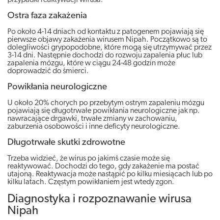
przypadki reaktywacji wirusa.
Ostra faza zakażenia
Po około 4-14 dniach od kontaktu z patogenem pojawiają się
pierwsze objawy zakażenia wirusem Nipah. Początkowo są to
dolegliwości grypopodobne, które mogą się utrzymywać przez
3-14 dni. Następnie dochodzi do rozwoju zapalenia płuc lub
zapalenia mózgu, które w ciągu 24-48 godzin może
doprowadzić do śmierci.
Powikłania neurologiczne
U około 20% chorych po przebytym ostrym zapaleniu mózgu
pojawiają się długotrwałe powikłania neurologiczne jak np.
nawracające drgawki, trwałe zmiany w zachowaniu,
zaburzenia osobowości i inne deficyty neurologiczne.
Długotrwałe skutki zdrowotne
Trzeba widzieć, że wirus po jakimś czasie może się
reaktywować. Dochodzi do tego, gdy zakażenie ma postać
utajoną. Reaktywacja może nastąpić po kilku miesiącach lub po
kilku latach. Częstym powikłaniem jest wtedy zgon.
Diagnostyka i rozpoznawanie wirusa
Nipah