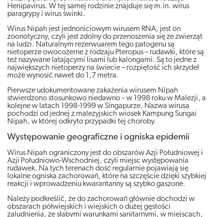
Henipavirus. W tej samej rodzinie znajduje się m.in. wirus
paragrypy i wirus świnki.
Wirus Nipah jest jednoniciowym wirusem RNA, jest on
zoonotyczny, czyli jest zdolny do przenoszenia się ze zwierząt
na ludzi. Naturalnym rezerwuarem tego patogenu są
nietoperze owocożerne z rodzaju Pteropus – rudawki, które są
też nazywane latającymi lisami lub kalongami. Są to jedne z
największych nietoperzy na świecie – rozpiętość ich skrzydeł
może wynosić nawet do 1,7 metra.
Pierwsze udokumentowane zakażenia wirusem Nipah
stwierdzono stosunkowo niedawno – w 1998 roku w Malezji, a
kolejne w latach 1998-1999 w Singapurze. Nazwa wirusa
pochodzi od jednej z malezyjskich wiosek Kampung Sungai
Nipah, w której odkryto przypadki tej choroby.
Występowanie geograficzne i ogniska epidemii
Wirus Nipah ograniczony jest do obszarów Azji Południowej i
Azji Południowo-Wschodniej, czyli miejsc występowania
rudawek. Na tych terenach dość regularnie pojawiają się
lokalne ogniska zachorowań, które na szczęście dzięki szybkiej
reakcji i wprowadzeniu kwarantanny są szybko gaszone.
Należy podkreślić, że do zachorowań głównie dochodzi w
obszarach półwiejskich i wiejskich o dużej gęstości
zaludnienia, ze słabymi warunkami sanitarnymi, w miejscach,