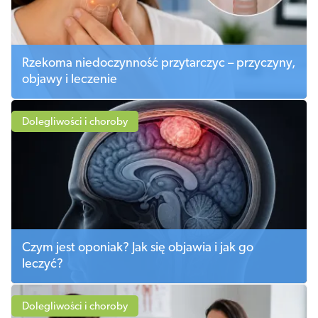
Rzekoma niedoczynność przytarczyc – przyczyny,
objawy i leczenie
Dolegliwości i choroby
Czym jest oponiak? Jak się objawia i jak go
leczyć?
Dolegliwości i choroby