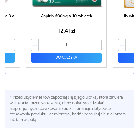
ega 3 x
Aspirin 500mg x 10 tabletek
Ibuvit 
12,41 zł
DO KOSZYKA
* Przed użyciem leków zapoznaj się z jego ulotką, która zawiera
wskazania, przeciwskazania, dane dotyczace działań
niepożądanych i dawkowanie oraz informacje dotyczace
stosowania produktu leczniczego, bądź skonsultuj się z lekarzem
lub farmaceutą.