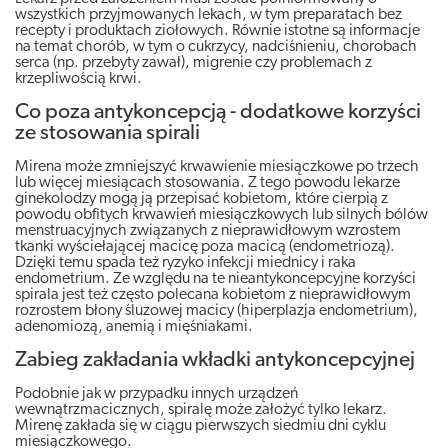
wszystkich przyjmowanych lekach, w tym preparatach bez
recepty i produktach ziołowych. Równie istotne są informacje
na temat chorób, w tym o cukrzycy, nadciśnieniu, chorobach
serca (np. przebyty zawał), migrenie czy problemach z
krzepliwością krwi.
Co poza antykoncepcją - dodatkowe korzyści
ze stosowania spirali
Mirena może zmniejszyć krwawienie miesiączkowe po trzech
lub więcej miesiącach stosowania. Z tego powodu lekarze
ginekolodzy mogą ją przepisać kobietom, które cierpią z
powodu obfitych krwawień miesiączkowych lub silnych bólów
menstruacyjnych związanych z nieprawidłowym wzrostem
tkanki wyściełającej macicę poza macicą (endometriozą).
Dzięki temu spada też ryzyko infekcji miednicy i raka
endometrium. Ze względu na te nieantykoncepcyjne korzyści
spirala jest też często polecana kobietom z nieprawidłowym
rozrostem błony śluzowej macicy (hiperplazja endometrium),
adenomiozą, anemią i mięśniakami.
Zabieg zakładania wkładki antykoncepcyjnej
Podobnie jak w przypadku innych urządzeń
wewnątrzmacicznych, spiralę może założyć tylko lekarz.
Mirenę zakłada się w ciągu pierwszych siedmiu dni cyklu
miesiączkowego.