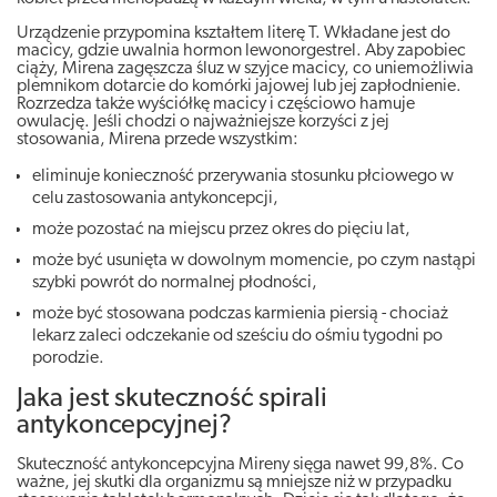
Urządzenie przypomina kształtem literę T. Wkładane jest do
macicy, gdzie uwalnia hormon lewonorgestrel. Aby zapobiec
ciąży, Mirena zagęszcza śluz w szyjce macicy, co uniemożliwia
plemnikom dotarcie do komórki jajowej lub jej zapłodnienie.
Rozrzedza także wyściółkę macicy i częściowo hamuje
owulację. Jeśli chodzi o najważniejsze korzyści z jej
stosowania, Mirena przede wszystkim:
eliminuje konieczność przerywania stosunku płciowego w
celu zastosowania antykoncepcji,
może pozostać na miejscu przez okres do pięciu lat,
może być usunięta w dowolnym momencie, po czym nastąpi
szybki powrót do normalnej płodności,
może być stosowana podczas karmienia piersią - chociaż
lekarz zaleci odczekanie od sześciu do ośmiu tygodni po
porodzie.
Jaka jest skuteczność spirali
antykoncepcyjnej?
Skuteczność antykoncepcyjna Mireny sięga nawet 99,8%. Co
ważne, jej skutki dla organizmu są mniejsze niż w przypadku