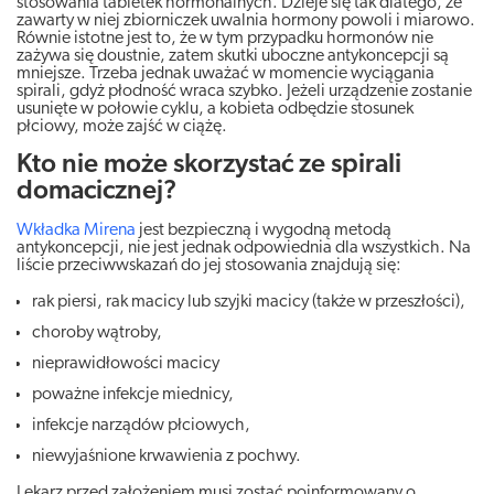
stosowania tabletek hormonalnych. Dzieje się tak dlatego, że
zawarty w niej zbiorniczek uwalnia hormony powoli i miarowo.
Równie istotne jest to, że w tym przypadku hormonów nie
zażywa się doustnie, zatem skutki uboczne antykoncepcji są
mniejsze. Trzeba jednak uważać w momencie wyciągania
spirali, gdyż płodność wraca szybko. Jeżeli urządzenie zostanie
usunięte w połowie cyklu, a kobieta odbędzie stosunek
płciowy, może zajść w ciążę.
Kto nie może skorzystać ze spirali
domacicznej?
Wkładka Mirena
jest bezpieczną i wygodną metodą
antykoncepcji, nie jest jednak odpowiednia dla wszystkich. Na
liście przeciwwskazań do jej stosowania znajdują się:
rak piersi, rak macicy lub szyjki macicy (także w przeszłości),
choroby wątroby,
nieprawidłowości macicy
poważne infekcje miednicy,
infekcje narządów płciowych,
niewyjaśnione krwawienia z pochwy.
Lekarz przed założeniem musi zostać poinformowany o