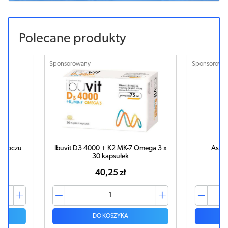
Polecane produkty
Sponsorowany
Sponsorowa
do oczu
Ibuvit D3 4000 + K2 MK-7 Omega 3 x
Aspir
30 kapsułek
40,25 zł
DO KOSZYKA