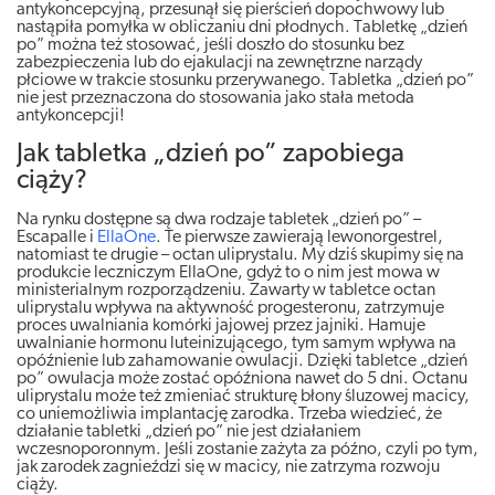
antykoncepcyjną, przesunął się pierścień dopochwowy lub
nastąpiła pomyłka w obliczaniu dni płodnych. Tabletkę „dzień
po” można też stosować, jeśli doszło do stosunku bez
zabezpieczenia lub do ejakulacji na zewnętrzne narządy
płciowe w trakcie stosunku przerywanego. Tabletka „dzień po”
nie jest przeznaczona do stosowania jako stała metoda
antykoncepcji!
Jak tabletka „dzień po” zapobiega
ciąży?
Na rynku dostępne są dwa rodzaje tabletek „dzień po” –
Escapalle i
EllaOne
. Te pierwsze zawierają lewonorgestrel,
natomiast te drugie – octan uliprystalu. My dziś skupimy się na
produkcie leczniczym EllaOne, gdyż to o nim jest mowa w
ministerialnym rozporządzeniu. Zawarty w tabletce octan
uliprystalu wpływa na aktywność progesteronu, zatrzymuje
proces uwalniania komórki jajowej przez jajniki. Hamuje
uwalnianie hormonu luteinizującego, tym samym wpływa na
opóźnienie lub zahamowanie owulacji. Dzięki tabletce „dzień
po” owulacja może zostać opóźniona nawet do 5 dni. Octanu
uliprystalu może też zmieniać strukturę błony śluzowej macicy,
co uniemożliwia implantację zarodka. Trzeba wiedzieć, że
działanie tabletki „dzień po” nie jest działaniem
wczesnoporonnym. Jeśli zostanie zażyta za późno, czyli po tym,
jak zarodek zagnieździ się w macicy, nie zatrzyma rozwoju
ciąży.