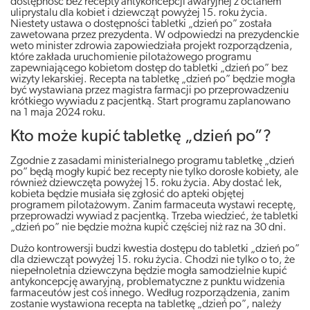
dostępność bez recepty antykoncepcji awaryjnej z octanem
uliprystalu dla kobiet i dziewcząt powyżej 15. roku życia.
Niestety ustawa o dostępności tabletki „dzień po” została
zawetowana przez prezydenta. W odpowiedzi na prezydenckie
weto minister zdrowia zapowiedziała projekt rozporządzenia,
które zakłada uruchomienie pilotażowego programu
zapewniającego kobietom dostęp do tabletki „dzień po” bez
wizyty lekarskiej. Recepta na tabletkę „dzień po” będzie mogła
być wystawiana przez magistra farmacji po przeprowadzeniu
krótkiego wywiadu z pacjentką. Start programu zaplanowano
na 1 maja 2024 roku.
Kto może kupić tabletkę „dzień po”?
Zgodnie z zasadami ministerialnego programu tabletkę „dzień
po” będą mogły kupić bez recepty nie tylko dorosłe kobiety, ale
również dziewczęta powyżej 15. roku życia. Aby dostać lek,
kobieta będzie musiała się zgłosić do apteki objętej
programem pilotażowym. Zanim farmaceuta wystawi receptę,
przeprowadzi wywiad z pacjentką. Trzeba wiedzieć, że tabletki
„dzień po” nie będzie można kupić częściej niż raz na 30 dni.
Dużo kontrowersji budzi kwestia dostępu do tabletki „dzień po”
dla dziewcząt powyżej 15. roku życia. Chodzi nie tylko o to, że
niepełnoletnia dziewczyna będzie mogła samodzielnie kupić
antykoncepcję awaryjną, problematyczne z punktu widzenia
farmaceutów jest coś innego. Według rozporządzenia, zanim
zostanie wystawiona recepta na tabletkę „dzień po”, należy