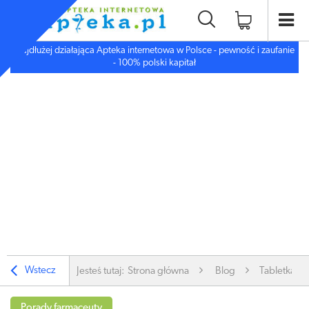
Najdłużej działająca Apteka internetowa w Polsce - pewność i zaufanie
- 100% polski kapitał
Wstecz
Jesteś tutaj:
Strona główna
Blog
Tabletka ''d
Porady farmaceuty