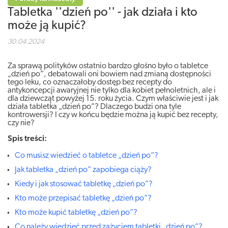
Tabletka ''dzień po'' - jak działa i kto
może ją kupić?
30.04.2024
Za sprawą polityków ostatnio bardzo głośno było o tabletce
„dzień po”, debatowali oni bowiem nad zmianą dostępności
tego leku, co oznaczałoby dostęp bez recepty do
antykoncepcji awaryjnej nie tylko dla kobiet pełnoletnich, ale i
dla dziewcząt powyżej 15. roku życia. Czym właściwie jest i jak
działa tabletka „dzień po”? Dlaczego budzi ona tyle
kontrowersji? I czy w końcu będzie można ją kupić bez recepty,
czy nie?
Spis treści:
Co musisz wiedzieć o tabletce „dzień po”?
Jak tabletka „dzień po” zapobiega ciąży?
Kiedy i jak stosować tabletkę „dzień po”?
Kto może przepisać tabletkę „dzień po”?
Kto może kupić tabletkę „dzień po”?
Co należy wiedzieć przed zażyciem tabletki „dzień po”?