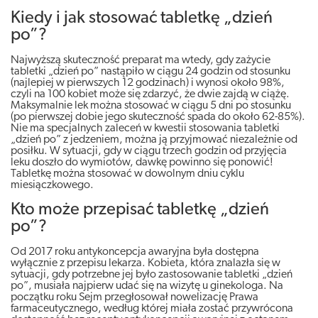
Kiedy i jak stosować tabletkę „dzień
po”?
Najwyższą skuteczność preparat ma wtedy, gdy zażycie
tabletki „dzień po” nastąpiło w ciągu 24 godzin od stosunku
(najlepiej w pierwszych 12 godzinach) i wynosi około 98%,
czyli na 100 kobiet może się zdarzyć, że dwie zajdą w ciążę.
Maksymalnie lek można stosować w ciągu 5 dni po stosunku
(po pierwszej dobie jego skuteczność spada do około 62-85%).
Nie ma specjalnych zaleceń w kwestii stosowania tabletki
„dzień po” z jedzeniem, można ją przyjmować niezależnie od
posiłku. W sytuacji, gdy w ciągu trzech godzin od przyjęcia
leku doszło do wymiotów, dawkę powinno się ponowić!
Tabletkę można stosować w dowolnym dniu cyklu
miesiączkowego.
Kto może przepisać tabletkę „dzień
po”?
Od 2017 roku antykoncepcja awaryjna była dostępna
wyłącznie z przepisu lekarza. Kobieta, która znalazła się w
sytuacji, gdy potrzebne jej było zastosowanie tabletki „dzień
po”, musiała najpierw udać się na wizytę u ginekologa. Na
początku roku Sejm przegłosował nowelizację Prawa
farmaceutycznego, według której miała zostać przywrócona