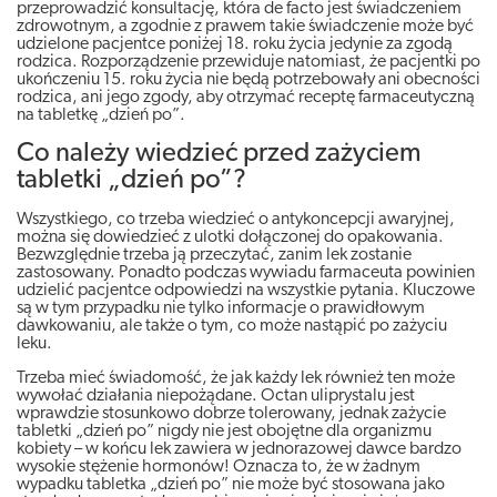
przeprowadzić konsultację, która de facto jest świadczeniem
zdrowotnym, a zgodnie z prawem takie świadczenie może być
udzielone pacjentce poniżej 18. roku życia jedynie za zgodą
rodzica. Rozporządzenie przewiduje natomiast, że pacjentki po
ukończeniu 15. roku życia nie będą potrzebowały ani obecności
rodzica, ani jego zgody, aby otrzymać receptę farmaceutyczną
na tabletkę „dzień po”.
Co należy wiedzieć przed zażyciem
tabletki „dzień po”?
Wszystkiego, co trzeba wiedzieć o antykoncepcji awaryjnej,
można się dowiedzieć z ulotki dołączonej do opakowania.
Bezwzględnie trzeba ją przeczytać, zanim lek zostanie
zastosowany. Ponadto podczas wywiadu farmaceuta powinien
udzielić pacjentce odpowiedzi na wszystkie pytania. Kluczowe
są w tym przypadku nie tylko informacje o prawidłowym
dawkowaniu, ale także o tym, co może nastąpić po zażyciu
leku.
Trzeba mieć świadomość, że jak każdy lek również ten może
wywołać działania niepożądane. Octan uliprystalu jest
wprawdzie stosunkowo dobrze tolerowany, jednak zażycie
tabletki „dzień po” nigdy nie jest obojętne dla organizmu
kobiety – w końcu lek zawiera w jednorazowej dawce bardzo
wysokie stężenie hormonów! Oznacza to, że w żadnym
wypadku tabletka „dzień po” nie może być stosowana jako