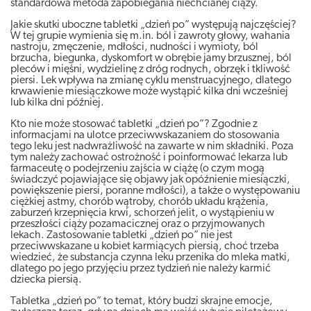
standardowa metoda zapobiegania niechcianej ciąży.
Jakie skutki uboczne tabletki „dzień po” występują najczęściej?
W tej grupie wymienia się m.in. ból i zawroty głowy, wahania
nastroju, zmęczenie, mdłości, nudności i wymioty, ból
brzucha, biegunka, dyskomfort w obrębie jamy brzusznej, ból
pleców i mięśni, wydzielinę z dróg rodnych, obrzęk i tkliwość
piersi. Lek wpływa na zmianę cyklu menstruacyjnego, dlatego
krwawienie miesiączkowe może wystąpić kilka dni wcześniej
lub kilka dni później.
Kto nie może stosować tabletki „dzień po”? Zgodnie z
informacjami na ulotce przeciwwskazaniem do stosowania
tego leku jest nadwrażliwość na zawarte w nim składniki. Poza
tym należy zachować ostrożność i poinformować lekarza lub
farmaceutę o podejrzeniu zajścia w ciążę (o czym mogą
świadczyć pojawiające się objawy jak opóźnienie miesiączki,
powiększenie piersi, poranne mdłości), a także o występowaniu
ciężkiej astmy, chorób wątroby, chorób układu krążenia,
zaburzeń krzepnięcia krwi, schorzeń jelit, o wystąpieniu w
przeszłości ciąży pozamacicznej oraz o przyjmowanych
lekach. Zastosowanie tabletki „dzień po” nie jest
przeciwwskazane u kobiet karmiących piersią, choć trzeba
wiedzieć, że substancja czynna leku przenika do mleka matki,
dlatego po jego przyjęciu przez tydzień nie należy karmić
dziecka piersią.
Tabletka „dzień po” to temat, który budzi skrajne emocje,