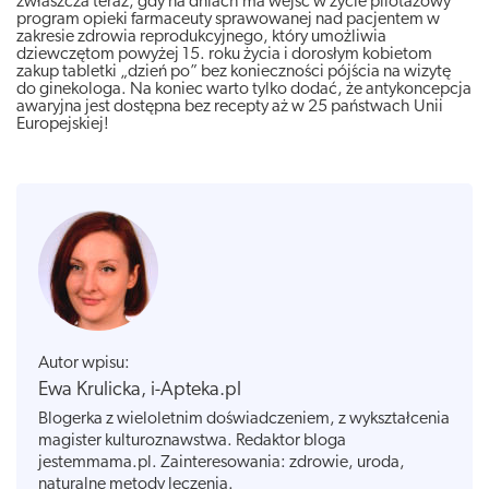
zwłaszcza teraz, gdy na dniach ma wejść w życie pilotażowy
program opieki farmaceuty sprawowanej nad pacjentem w
zakresie zdrowia reprodukcyjnego, który umożliwia
dziewczętom powyżej 15. roku życia i dorosłym kobietom
zakup tabletki „dzień po” bez konieczności pójścia na wizytę
do ginekologa. Na koniec warto tylko dodać, że antykoncepcja
awaryjna jest dostępna bez recepty aż w 25 państwach Unii
Europejskiej!
Autor wpisu:
Ewa Krulicka, i-Apteka.pl
Blogerka z wieloletnim doświadczeniem, z wykształcenia
magister kulturoznawstwa. Redaktor bloga
jestemmama.pl. Zainteresowania: zdrowie, uroda,
naturalne metody leczenia.