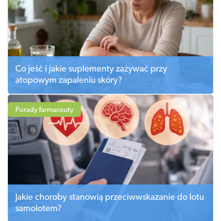
Co jeść i jakie suplementy zażywać przy
atopowym zapaleniu skóry?
Porady farmaceuty
Jakie choroby stanowią przeciwwskazanie do lotu
samolotem?