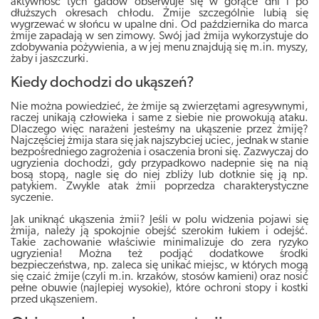
aktywność tych gadów obserwuje się w gorące dni i po
dłuższych okresach chłodu. Żmije szczególnie lubią się
wygrzewać w słońcu w upalne dni. Od października do marca
żmije zapadają w sen zimowy. Swój jad żmija wykorzystuje do
zdobywania pożywienia, a w jej menu znajdują się m.in. myszy,
żaby i jaszczurki.
Kiedy dochodzi do ukąszeń?
Nie można powiedzieć, że żmije są zwierzętami agresywnymi,
raczej unikają człowieka i same z siebie nie prowokują ataku.
Dlaczego więc narażeni jesteśmy na ukąszenie przez żmiję?
Najczęściej żmija stara się jak najszybciej uciec, jednak w stanie
bezpośredniego zagrożenia i osaczenia broni się. Zazwyczaj do
ugryzienia dochodzi, gdy przypadkowo nadepnie się na nią
bosą stopą, nagle się do niej zbliży lub dotknie się ją np.
patykiem. Zwykle atak żmii poprzedza charakterystyczne
syczenie.
Jak uniknąć ukąszenia żmii? Jeśli w polu widzenia pojawi się
żmija, należy ją spokojnie obejść szerokim łukiem i odejść.
Takie zachowanie właściwie minimalizuje do zera ryzyko
ugryzienia! Można też podjąć dodatkowe środki
bezpieczeństwa, np. zaleca się unikać miejsc, w których mogą
się czaić żmije (czyli m.in. krzaków, stosów kamieni) oraz nosić
pełne obuwie (najlepiej wysokie), które ochroni stopy i kostki
przed ukąszeniem.