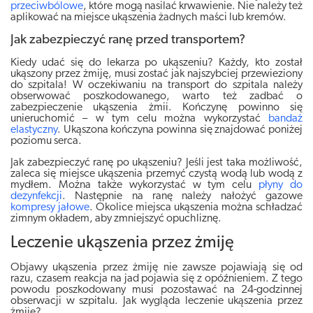
przeciwbólowe
, które mogą nasilać krwawienie. Nie należy też
aplikować na miejsce ukąszenia żadnych maści lub kremów.
Jak zabezpieczyć ranę przed transportem?
Kiedy udać się do lekarza po ukąszeniu? Każdy, kto został
ukąszony przez żmiję, musi zostać jak najszybciej przewieziony
do szpitala! W oczekiwaniu na transport do szpitala należy
obserwować poszkodowanego, warto też zadbać o
zabezpieczenie ukąszenia żmii. Kończynę powinno się
unieruchomić – w tym celu można wykorzystać
bandaż
elastyczny
. Ukąszona kończyna powinna się znajdować poniżej
poziomu serca.
Jak zabezpieczyć ranę po ukąszeniu? Jeśli jest taka możliwość,
zaleca się miejsce ukąszenia przemyć czystą wodą lub wodą z
mydłem. Można także wykorzystać w tym celu
płyny do
dezynfekcji
. Następnie na ranę należy nałożyć gazowe
kompresy jałowe
. Okolice miejsca ukąszenia można schładzać
zimnym okładem, aby zmniejszyć opuchliznę.
Leczenie ukąszenia przez żmiję
Objawy ukąszenia przez żmiję nie zawsze pojawiają się od
razu, czasem reakcja na jad pojawia się z opóźnieniem. Z tego
powodu poszkodowany musi pozostawać na 24-godzinnej
obserwacji w szpitalu. Jak wygląda leczenie ukąszenia przez
żmiję?