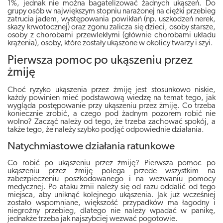
1%, jednak nie można bagatelizować żadnych ukąszeń. Do
grupy osób w największym stopniu narażonej na ciężki przebieg
zatrucia jadem, występowania powikłań (np. uszkodzeń nerek,
skazy krwotocznej) oraz zgonu zalicza się dzieci, osoby starsze,
osoby z chorobami przewlekłymi (głównie chorobami układu
krążenia), osoby, które zostały ukąszone w okolicy twarzy i szyi.
Pierwsza pomoc po ukąszeniu przez
żmiję
Choć ryzyko ukąszenia przez żmiję jest stosunkowo niskie,
każdy powinien mieć podstawową wiedzę na temat tego, jak
wygląda postępowanie przy ukąszeniu przez żmiję. Co trzeba
koniecznie zrobić, a czego pod żadnym pozorem robić nie
wolno? Zacząć należy od tego, że trzeba zachować spokój, a
także tego, że należy szybko podjąć odpowiednie działania.
Natychmiastowe działania ratunkowe
Co robić po ukąszeniu przez żmiję? Pierwsza pomoc po
ukąszeniu przez żmiję polega przede wszystkim na
zabezpieczeniu poszkodowanego i na wezwaniu pomocy
medycznej. Po ataku żmii należy się od razu oddalić od tego
miejsca, aby uniknąć kolejnego ukąszenia. Jak już wcześniej
zostało wspomniane, większość przypadków ma łagodny i
niegroźny przebieg, dlatego nie należy wpadać w panikę,
jednakże trzeba jak najszybciej wezwać pogotowie.