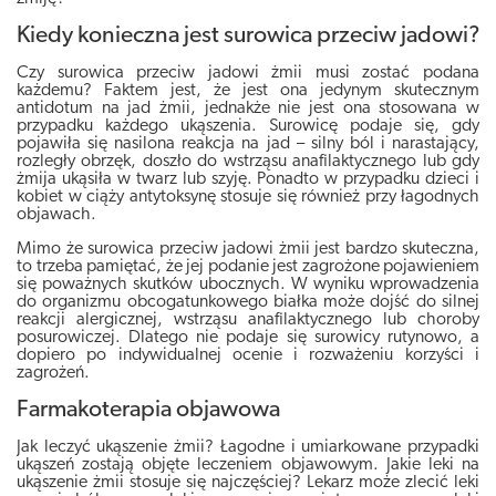
Kiedy konieczna jest surowica przeciw jadowi?
Czy surowica przeciw jadowi żmii musi zostać podana
każdemu? Faktem jest, że jest ona jedynym skutecznym
antidotum na jad żmii, jednakże nie jest ona stosowana w
przypadku każdego ukąszenia. Surowicę podaje się, gdy
pojawiła się nasilona reakcja na jad – silny ból i narastający,
rozległy obrzęk, doszło do wstrząsu anafilaktycznego lub gdy
żmija ukąsiła w twarz lub szyję. Ponadto w przypadku dzieci i
kobiet w ciąży antytoksynę stosuje się również przy łagodnych
objawach.
Mimo że surowica przeciw jadowi żmii jest bardzo skuteczna,
to trzeba pamiętać, że jej podanie jest zagrożone pojawieniem
się poważnych skutków ubocznych. W wyniku wprowadzenia
do organizmu obcogatunkowego białka może dojść do silnej
reakcji alergicznej, wstrząsu anafilaktycznego lub choroby
posurowiczej. Dlatego nie podaje się surowicy rutynowo, a
dopiero po indywidualnej ocenie i rozważeniu korzyści i
zagrożeń.
Farmakoterapia objawowa
Jak leczyć ukąszenie żmii? Łagodne i umiarkowane przypadki
ukąszeń zostają objęte leczeniem objawowym. Jakie leki na
ukąszenie żmii stosuje się najczęściej? Lekarz może zlecić leki