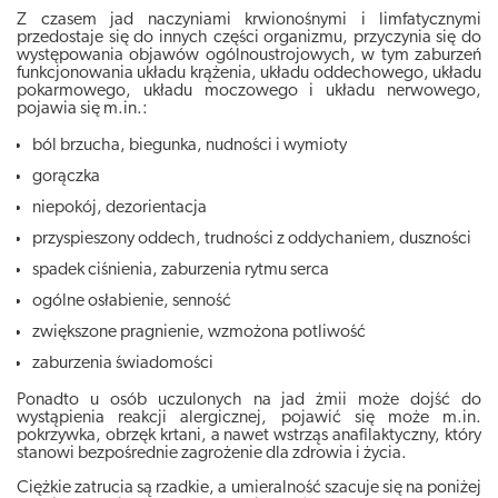
Z czasem jad naczyniami krwionośnymi i limfatycznymi
przedostaje się do innych części organizmu, przyczynia się do
występowania objawów ogólnoustrojowych, w tym zaburzeń
funkcjonowania układu krążenia, układu oddechowego, układu
pokarmowego, układu moczowego i układu nerwowego,
pojawia się m.in.:
ból brzucha, biegunka, nudności i wymioty
gorączka
niepokój, dezorientacja
przyspieszony oddech, trudności z oddychaniem, duszności
spadek ciśnienia, zaburzenia rytmu serca
ogólne osłabienie, senność
zwiększone pragnienie, wzmożona potliwość
zaburzenia świadomości
Ponadto u osób uczulonych na jad żmii może dojść do
wystąpienia reakcji alergicznej, pojawić się może m.in.
pokrzywka, obrzęk krtani, a nawet wstrząs anafilaktyczny, który
stanowi bezpośrednie zagrożenie dla zdrowia i życia.
Ciężkie zatrucia są rzadkie, a umieralność szacuje się na poniżej