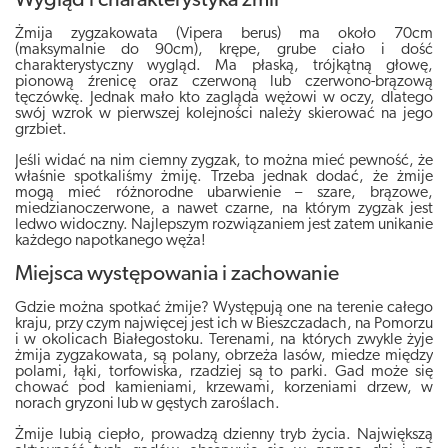
Wygląd i charakterystyka żmii
Żmija zygzakowata (Vipera berus) ma około 70cm
(maksymalnie do 90cm), krępe, grube ciało i dość
charakterystyczny wygląd. Ma płaską, trójkątną głowę,
pionową źrenicę oraz czerwoną lub czerwono-brązową
tęczówkę. Jednak mało kto zagląda wężowi w oczy, dlatego
swój wzrok w pierwszej kolejności należy skierować na jego
grzbiet.
Jeśli widać na nim ciemny zygzak, to można mieć pewność, że
właśnie spotkaliśmy żmiję. Trzeba jednak dodać, że żmije
mogą mieć różnorodne ubarwienie – szare, brązowe,
miedzianoczerwone, a nawet czarne, na którym zygzak jest
ledwo widoczny. Najlepszym rozwiązaniem jest zatem unikanie
każdego napotkanego węża!
Miejsca występowania i zachowanie
Gdzie można spotkać żmije? Występują one na terenie całego
kraju, przy czym najwięcej jest ich w Bieszczadach, na Pomorzu
i w okolicach Białegostoku. Terenami, na których zwykle żyje
żmija zygzakowata, są polany, obrzeża lasów, miedze między
polami, łąki, torfowiska, rzadziej są to parki. Gad może się
chować pod kamieniami, krzewami, korzeniami drzew, w
norach gryzoni lub w gęstych zaroślach.
Żmije lubią ciepło, prowadzą dzienny tryb życia. Największą