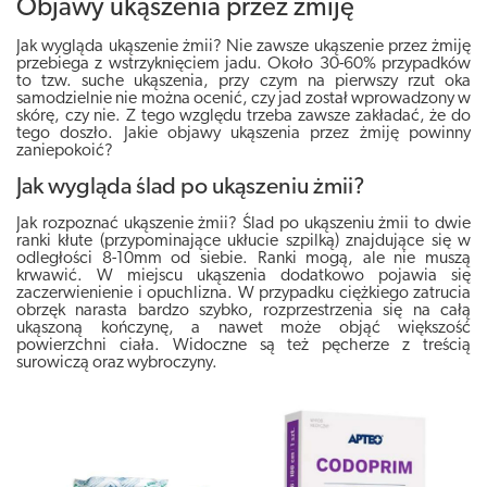
Objawy ukąszenia przez żmiję
Jak wygląda ukąszenie żmii? Nie zawsze ukąszenie przez żmiję
przebiega z wstrzyknięciem jadu. Około 30-60% przypadków
to tzw. suche ukąszenia, przy czym na pierwszy rzut oka
samodzielnie nie można ocenić, czy jad został wprowadzony w
skórę, czy nie. Z tego względu trzeba zawsze zakładać, że do
tego doszło. Jakie objawy ukąszenia przez żmiję powinny
zaniepokoić?
Jak wygląda ślad po ukąszeniu żmii?
Jak rozpoznać ukąszenie żmii? Ślad po ukąszeniu żmii to dwie
ranki kłute (przypominające ukłucie szpilką) znajdujące się w
odległości 8-10mm od siebie. Ranki mogą, ale nie muszą
krwawić. W miejscu ukąszenia dodatkowo pojawia się
zaczerwienienie i opuchlizna. W przypadku ciężkiego zatrucia
obrzęk narasta bardzo szybko, rozprzestrzenia się na całą
ukąszoną kończynę, a nawet może objąć większość
powierzchni ciała. Widoczne są też pęcherze z treścią
surowiczą oraz wybroczyny.