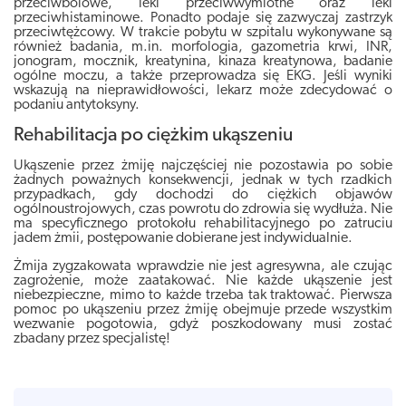
przeciwbólowe, leki przeciwwymiotne oraz leki
przeciwhistaminowe. Ponadto podaje się zazwyczaj zastrzyk
przeciwtężcowy. W trakcie pobytu w szpitalu wykonywane są
również badania, m.in. morfologia, gazometria krwi, INR,
jonogram, mocznik, kreatynina, kinaza kreatynowa, badanie
ogólne moczu, a także przeprowadza się EKG. Jeśli wyniki
wskazują na nieprawidłowości, lekarz może zdecydować o
podaniu antytoksyny.
Rehabilitacja po ciężkim ukąszeniu
Ukąszenie przez żmiję najczęściej nie pozostawia po sobie
żadnych poważnych konsekwencji, jednak w tych rzadkich
przypadkach, gdy dochodzi do ciężkich objawów
ogólnoustrojowych, czas powrotu do zdrowia się wydłuża. Nie
ma specyficznego protokołu rehabilitacyjnego po zatruciu
jadem żmii, postępowanie dobierane jest indywidualnie.
Żmija zygzakowata wprawdzie nie jest agresywna, ale czując
zagrożenie, może zaatakować. Nie każde ukąszenie jest
niebezpieczne, mimo to każde trzeba tak traktować. Pierwsza
pomoc po ukąszeniu przez żmiję obejmuje przede wszystkim
wezwanie pogotowia, gdyż poszkodowany musi zostać
zbadany przez specjalistę!