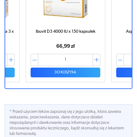
psułek
Aspirin 500mg x 10 tabletek
Ibuvit 
12,41 zł
DO KOSZYKA
* Przed użyciem leków zapoznaj się z jego ulotką, która zawiera
wskazania, przeciwskazania, dane dotyczace działań
niepożądanych i dawkowanie oraz informacje dotyczace
stosowania produktu leczniczego, bądź skonsultuj się z lekarzem
lub farmaceutą.