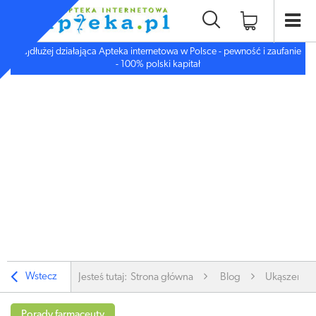
Najdłużej działająca Apteka internetowa w Polsce - pewność i zaufanie
- 100% polski kapitał
Wstecz
Jesteś tutaj:
Strona główna
Blog
Ukąszenie 
Porady farmaceuty