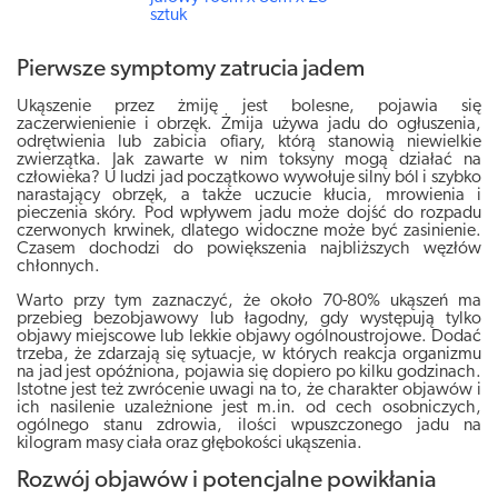
sztuk
Pierwsze symptomy zatrucia jadem
Ukąszenie przez żmiję jest bolesne, pojawia się
zaczerwienienie i obrzęk. Żmija używa jadu do ogłuszenia,
odrętwienia lub zabicia ofiary, którą stanowią niewielkie
zwierzątka. Jak zawarte w nim toksyny mogą działać na
człowieka? U ludzi jad początkowo wywołuje silny ból i szybko
narastający obrzęk, a także uczucie kłucia, mrowienia i
pieczenia skóry. Pod wpływem jadu może dojść do rozpadu
czerwonych krwinek, dlatego widoczne może być zasinienie.
Czasem dochodzi do powiększenia najbliższych węzłów
chłonnych.
Warto przy tym zaznaczyć, że około 70-80% ukąszeń ma
przebieg bezobjawowy lub łagodny, gdy występują tylko
objawy miejscowe lub lekkie objawy ogólnoustrojowe. Dodać
trzeba, że zdarzają się sytuacje, w których reakcja organizmu
na jad jest opóźniona, pojawia się dopiero po kilku godzinach.
Istotne jest też zwrócenie uwagi na to, że charakter objawów i
ich nasilenie uzależnione jest m.in. od cech osobniczych,
ogólnego stanu zdrowia, ilości wpuszczonego jadu na
kilogram masy ciała oraz głębokości ukąszenia.
Rozwój objawów i potencjalne powikłania