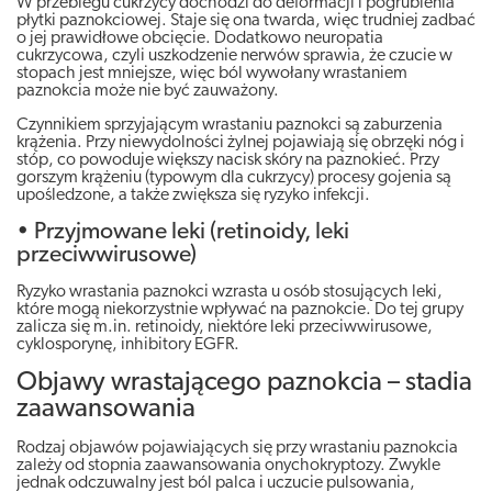
W przebiegu cukrzycy dochodzi do deformacji i pogrubienia
płytki paznokciowej. Staje się ona twarda, więc trudniej zadbać
o jej prawidłowe obcięcie. Dodatkowo neuropatia
cukrzycowa, czyli uszkodzenie nerwów sprawia, że czucie w
stopach jest mniejsze, więc ból wywołany wrastaniem
paznokcia może nie być zauważony.
Czynnikiem sprzyjającym wrastaniu paznokci są zaburzenia
krążenia. Przy niewydolności żylnej pojawiają się obrzęki nóg i
stóp, co powoduje większy nacisk skóry na paznokieć. Przy
gorszym krążeniu (typowym dla cukrzycy) procesy gojenia są
upośledzone, a także zwiększa się ryzyko infekcji.
• Przyjmowane leki (retinoidy, leki
przeciwwirusowe)
Ryzyko wrastania paznokci wzrasta u osób stosujących leki,
które mogą niekorzystnie wpływać na paznokcie. Do tej grupy
zalicza się m.in. retinoidy, niektóre leki przeciwwirusowe,
cyklosporynę, inhibitory EGFR.
Objawy wrastającego paznokcia – stadia
zaawansowania
Rodzaj objawów pojawiających się przy wrastaniu paznokcia
zależy od stopnia zaawansowania onychokryptozy. Zwykle
jednak odczuwalny jest ból palca i uczucie pulsowania,