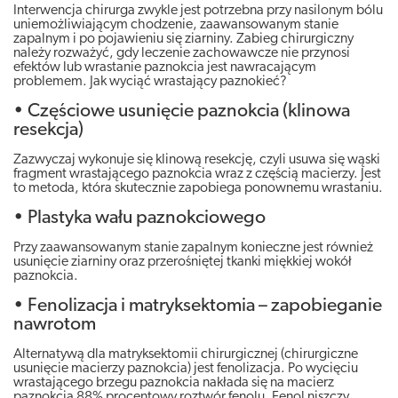
Interwencja chirurga zwykle jest potrzebna przy nasilonym bólu
uniemożliwiającym chodzenie, zaawansowanym stanie
zapalnym i po pojawieniu się ziarniny. Zabieg chirurgiczny
należy rozważyć, gdy leczenie zachowawcze nie przynosi
efektów lub wrastanie paznokcia jest nawracającym
problemem. Jak wyciąć wrastający paznokieć?
• Częściowe usunięcie paznokcia (klinowa
resekcja)
Zazwyczaj wykonuje się klinową resekcję, czyli usuwa się wąski
fragment wrastającego paznokcia wraz z częścią macierzy. Jest
to metoda, która skutecznie zapobiega ponownemu wrastaniu.
• Plastyka wału paznokciowego
Przy zaawansowanym stanie zapalnym konieczne jest również
usunięcie ziarniny oraz przerośniętej tkanki miękkiej wokół
paznokcia.
• Fenolizacja i matryksektomia – zapobieganie
nawrotom
Alternatywą dla matryksektomii chirurgicznej (chirurgiczne
usunięcie macierzy paznokcia) jest fenolizacja. Po wycięciu
wrastającego brzegu paznokcia nakłada się na macierz
paznokcia 88% procentowy roztwór fenolu. Fenol niszczy