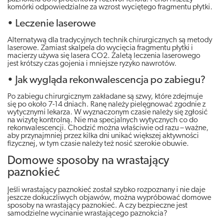
komórki odpowiedzialne za wzrost wyciętego fragmentu płytki.
• Leczenie laserowe
Alternatywą dla tradycyjnych technik chirurgicznych są metody
laserowe. Zamiast skalpela do wycięcia fragmentu płytki i
macierzy używa się lasera CO2. Zaletą leczenia laserowego
jest krótszy czas gojenia i mniejsze ryzyko nawrotów.
• Jak wygląda rekonwalescencja po zabiegu?
Po zabiegu chirurgicznym zakładane są szwy, które zdejmuje
się po około 7-14 dniach. Ranę należy pielęgnować zgodnie z
wytycznymi lekarza. W wyznaczonym czasie należy się zgłosić
na wizytę kontrolną. Nie ma specjalnych wytycznych co do
rekonwalescencji. Chodzić można właściwie od razu – ważne,
aby przynajmniej przez kilka dni unikać większej aktywności
fizycznej, w tym czasie należy też nosić szerokie obuwie.
Domowe sposoby na wrastający
paznokieć
Jeśli wrastający paznokieć został szybko rozpoznany i nie daje
jeszcze dokuczliwych objawów, można wypróbować domowe
sposoby na wrastający paznokieć. A czy bezpieczne jest
samodzielne wycinanie wrastającego paznokcia?