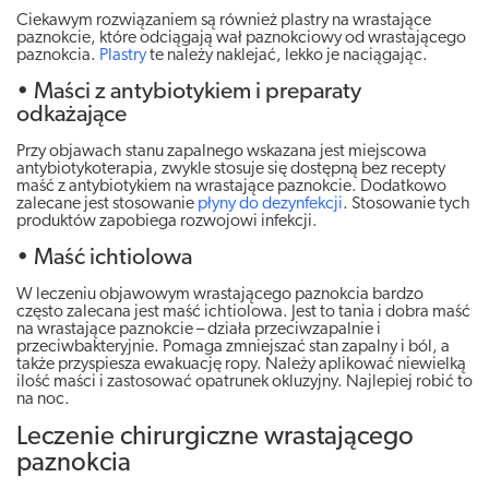
Ciekawym rozwiązaniem są również plastry na wrastające
paznokcie, które odciągają wał paznokciowy od wrastającego
paznokcia.
Plastry
te należy naklejać, lekko je naciągając.
• Maści z antybiotykiem i preparaty
odkażające
Przy objawach stanu zapalnego wskazana jest miejscowa
antybiotykoterapia, zwykle stosuje się dostępną bez recepty
maść z antybiotykiem na wrastające paznokcie. Dodatkowo
zalecane jest stosowanie
płyny do dezynfekcji
. Stosowanie tych
produktów zapobiega rozwojowi infekcji.
• Maść ichtiolowa
W leczeniu objawowym wrastającego paznokcia bardzo
często zalecana jest maść ichtiolowa. Jest to tania i dobra maść
na wrastające paznokcie – działa przeciwzapalnie i
przeciwbakteryjnie. Pomaga zmniejszać stan zapalny i ból, a
także przyspiesza ewakuację ropy. Należy aplikować niewielką
ilość maści i zastosować opatrunek okluzyjny. Najlepiej robić to
na noc.
Leczenie chirurgiczne wrastającego
paznokcia