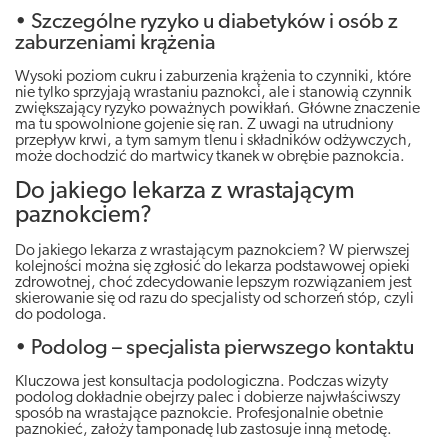
• Szczególne ryzyko u diabetyków i osób z
zaburzeniami krążenia
Wysoki poziom cukru i zaburzenia krążenia to czynniki, które
nie tylko sprzyjają wrastaniu paznokci, ale i stanowią czynnik
zwiększający ryzyko poważnych powikłań. Główne znaczenie
ma tu spowolnione gojenie się ran. Z uwagi na utrudniony
przepływ krwi, a tym samym tlenu i składników odżywczych,
może dochodzić do martwicy tkanek w obrębie paznokcia.
Do jakiego lekarza z wrastającym
paznokciem?
Do jakiego lekarza z wrastającym paznokciem? W pierwszej
kolejności można się zgłosić do lekarza podstawowej opieki
zdrowotnej, choć zdecydowanie lepszym rozwiązaniem jest
skierowanie się od razu do specjalisty od schorzeń stóp, czyli
do podologa.
• Podolog – specjalista pierwszego kontaktu
Kluczowa jest konsultacja podologiczna. Podczas wizyty
podolog dokładnie obejrzy palec i dobierze najwłaściwszy
sposób na wrastające paznokcie. Profesjonalnie obetnie
paznokieć, założy tamponadę lub zastosuje inną metodę.