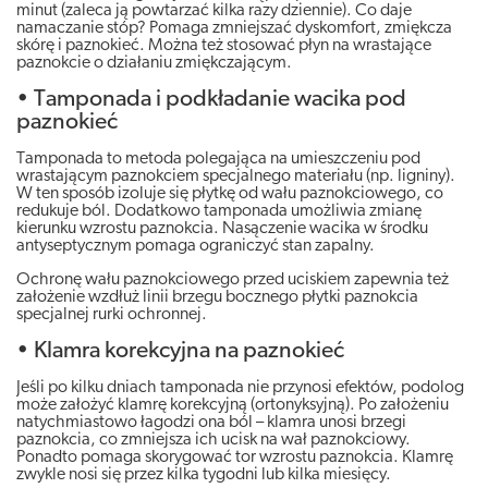
minut (zaleca ją powtarzać kilka razy dziennie). Co daje
namaczanie stóp? Pomaga zmniejszać dyskomfort, zmiękcza
skórę i paznokieć. Można też stosować płyn na wrastające
paznokcie o działaniu zmiękczającym.
• Tamponada i podkładanie wacika pod
paznokieć
Tamponada to metoda polegająca na umieszczeniu pod
wrastającym paznokciem specjalnego materiału (np. ligniny).
W ten sposób izoluje się płytkę od wału paznokciowego, co
redukuje ból. Dodatkowo tamponada umożliwia zmianę
kierunku wzrostu paznokcia. Nasączenie wacika w środku
antyseptycznym pomaga ograniczyć stan zapalny.
Ochronę wału paznokciowego przed uciskiem zapewnia też
założenie wzdłuż linii brzegu bocznego płytki paznokcia
specjalnej rurki ochronnej.
• Klamra korekcyjna na paznokieć
Jeśli po kilku dniach tamponada nie przynosi efektów, podolog
może założyć klamrę korekcyjną (ortonyksyjną). Po założeniu
natychmiastowo łagodzi ona ból – klamra unosi brzegi
paznokcia, co zmniejsza ich ucisk na wał paznokciowy.
Ponadto pomaga skorygować tor wzrostu paznokcia. Klamrę
zwykle nosi się przez kilka tygodni lub kilka miesięcy.