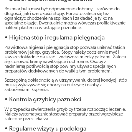
Rozmiar buta musi być odpowiednio dobrany – zarówno do
długości, jak i szerokości stopy. Ponadto zaleca się też
ograniczyć chodzenie na szpilkach i zakładać je tylko na
specjalne okazje. Ewentualnie można wówczas profilaktycznie
nakleić plaster na wrastające paznokcie.
• Higiena stóp i regularna pielęgnacja
Prawidłowa higiena i pielęgnacja stóp pozwala uniknąć takich
problemów jak np. grzybica. Stopy należy codziennie myć i
zawsze dokładnie osuszać – zwłaszcza między palcami. Zaleca
się stosować kremy nawilżające i ochronne. Osoby z
nadmierną potliwością stóp powinny używać specjalnych
preparatów dedykowanych do walki z tym problemem.
Szczególną dokładnością w utrzymywaniu dobrej kondycji stóp
muszą wykazywać się chorzy na cukrzycę i osoby z
zaburzeniami krążenia.
• Kontrola grzybicy paznokci
W przypadku stwierdzenia grzybicy trzeba rozpocząć leczenie.
Należy systematycznie stosować preparaty przeciwgrzybicze
zalecone przez lekarza.
• Regularne wizyty u podologa