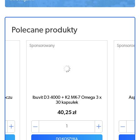
Polecane produkty
Sponsorowany
Sponsorowa
do oczu
Ibuvit D3 4000 + K2 MK-7 Omega 3 x
Aspir
30 kapsułek
40,25 zł
DO KOSZYKA