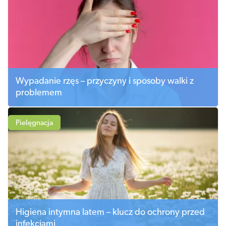
Wypadanie rzęs – przyczyny i sposoby walki z
problemem
Pielęgnacja
Higiena intymna latem – klucz do ochrony przed
infekcjami