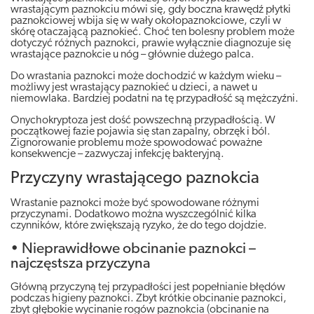
wrastającym paznokciu mówi się, gdy boczna krawędź płytki
paznokciowej wbija się w wały okołopaznokciowe, czyli w
skórę otaczającą paznokieć. Choć ten bolesny problem może
dotyczyć różnych paznokci, prawie wyłącznie diagnozuje się
wrastające paznokcie u nóg – głównie dużego palca.
Do wrastania paznokci może dochodzić w każdym wieku –
możliwy jest wrastający paznokieć u dzieci, a nawet u
niemowlaka. Bardziej podatni na tę przypadłość są mężczyźni.
Onychokryptoza jest dość powszechną przypadłością. W
początkowej fazie pojawia się stan zapalny, obrzęk i ból.
Zignorowanie problemu może spowodować poważne
konsekwencje – zazwyczaj infekcję bakteryjną.
Przyczyny wrastającego paznokcia
Wrastanie paznokci może być spowodowane różnymi
przyczynami. Dodatkowo można wyszczególnić kilka
czynników, które zwiększają ryzyko, że do tego dojdzie.
• Nieprawidłowe obcinanie paznokci –
najczęstsza przyczyna
Główną przyczyną tej przypadłości jest popełnianie błędów
podczas higieny paznokci. Zbyt krótkie obcinanie paznokci,
zbyt głębokie wycinanie rogów paznokcia (obcinanie na