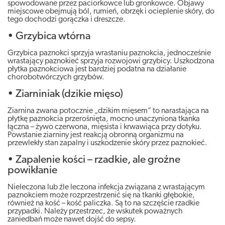
spowodowane przez paciorkowce lub gronkowce. Objawy
miejscowe obejmują ból, rumień, obrzęk i ocieplenie skóry, do
tego dochodzi gorączka i dreszcze.
• Grzybica wtórna
Grzybica paznokci sprzyja wrastaniu paznokcia, jednocześnie
wrastający paznokieć sprzyja rozwojowi grzybicy. Uszkodzona
płytka paznokciowa jest bardziej podatna na działanie
chorobotwórczych grzybów.
• Ziarniniak (dzikie mięso)
Ziarnina zwana potocznie „dzikim mięsem” to narastająca na
płytkę paznokcia przerośnięta, mocno unaczyniona tkanka
łączna – żywo czerwona, mięsista i krwawiąca przy dotyku.
Powstanie ziarniny jest reakcją obronną organizmu na
przewlekły stan zapalny i uszkodzenie skóry przez paznokieć.
• Zapalenie kości – rzadkie, ale groźne
powikłanie
Nieleczona lub źle leczona infekcja związana z wrastającym
paznokciem może rozprzestrzenić się na tkanki głębokie,
również na kość – kość paliczka. Są to na szczęście rzadkie
przypadki. Należy przestrzec, że wskutek poważnych
zaniedbań może nawet dojść do sepsy.