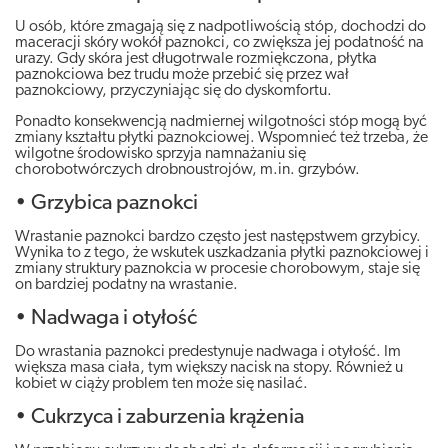
U osób, które zmagają się z nadpotliwością stóp, dochodzi do
maceracji skóry wokół paznokci, co zwiększa jej podatność na
urazy. Gdy skóra jest długotrwale rozmiękczona, płytka
paznokciowa bez trudu może przebić się przez wał
paznokciowy, przyczyniając się do dyskomfortu.
Ponadto konsekwencją nadmiernej wilgotności stóp mogą być
zmiany kształtu płytki paznokciowej. Wspomnieć też trzeba, że
wilgotne środowisko sprzyja namnażaniu się
chorobotwórczych drobnoustrojów, m.in. grzybów.
• Grzybica paznokci
Wrastanie paznokci bardzo często jest następstwem grzybicy.
Wynika to z tego, że wskutek uszkadzania płytki paznokciowej i
zmiany struktury paznokcia w procesie chorobowym, staje się
on bardziej podatny na wrastanie.
• Nadwaga i otyłość
Do wrastania paznokci predestynuje nadwaga i otyłość. Im
większa masa ciała, tym większy nacisk na stopy. Również u
kobiet w ciąży problem ten może się nasilać.
• Cukrzyca i zaburzenia krążenia