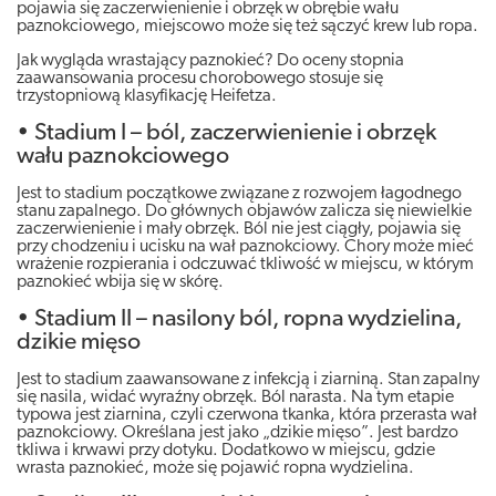
pojawia się zaczerwienienie i obrzęk w obrębie wału
paznokciowego, miejscowo może się też sączyć krew lub ropa.
Jak wygląda wrastający paznokieć? Do oceny stopnia
zaawansowania procesu chorobowego stosuje się
trzystopniową klasyfikację Heifetza.
• Stadium I – ból, zaczerwienienie i obrzęk
wału paznokciowego
Jest to stadium początkowe związane z rozwojem łagodnego
stanu zapalnego. Do głównych objawów zalicza się niewielkie
zaczerwienienie i mały obrzęk. Ból nie jest ciągły, pojawia się
przy chodzeniu i ucisku na wał paznokciowy. Chory może mieć
wrażenie rozpierania i odczuwać tkliwość w miejscu, w którym
paznokieć wbija się w skórę.
• Stadium II – nasilony ból, ropna wydzielina,
dzikie mięso
Jest to stadium zaawansowane z infekcją i ziarniną. Stan zapalny
się nasila, widać wyraźny obrzęk. Ból narasta. Na tym etapie
typowa jest ziarnina, czyli czerwona tkanka, która przerasta wał
paznokciowy. Określana jest jako „dzikie mięso”. Jest bardzo
tkliwa i krwawi przy dotyku. Dodatkowo w miejscu, gdzie
wrasta paznokieć, może się pojawić ropna wydzielina.