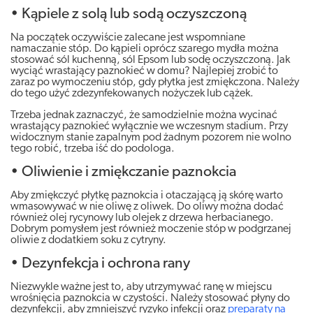
• Kąpiele z solą lub sodą oczyszczoną
Na początek oczywiście zalecane jest wspomniane
namaczanie stóp. Do kąpieli oprócz szarego mydła można
stosować sól kuchenną, sól Epsom lub sodę oczyszczoną. Jak
wyciąć wrastający paznokieć w domu? Najlepiej zrobić to
zaraz po wymoczeniu stóp, gdy płytka jest zmiękczona. Należy
do tego użyć zdezynfekowanych nożyczek lub cążek.
Trzeba jednak zaznaczyć, że samodzielnie można wycinać
wrastający paznokieć wyłącznie we wczesnym stadium. Przy
widocznym stanie zapalnym pod żadnym pozorem nie wolno
tego robić, trzeba iść do podologa.
• Oliwienie i zmiękczanie paznokcia
Aby zmiękczyć płytkę paznokcia i otaczającą ją skórę warto
wmasowywać w nie oliwę z oliwek. Do oliwy można dodać
również olej rycynowy lub olejek z drzewa herbacianego.
Dobrym pomysłem jest również moczenie stóp w podgrzanej
oliwie z dodatkiem soku z cytryny.
• Dezynfekcja i ochrona rany
Niezwykle ważne jest to, aby utrzymywać ranę w miejscu
wrośnięcia paznokcia w czystości. Należy stosować płyny do
dezynfekcji, aby zmniejszyć ryzyko infekcji oraz
preparaty na