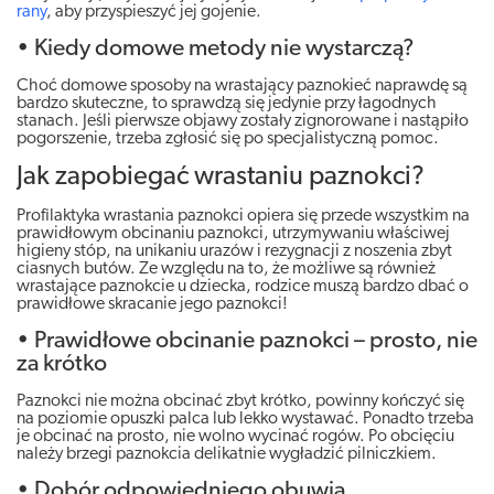
rany
, aby przyspieszyć jej gojenie.
• Kiedy domowe metody nie wystarczą?
Choć domowe sposoby na wrastający paznokieć naprawdę są
bardzo skuteczne, to sprawdzą się jedynie przy łagodnych
stanach. Jeśli pierwsze objawy zostały zignorowane i nastąpiło
pogorszenie, trzeba zgłosić się po specjalistyczną pomoc.
Jak zapobiegać wrastaniu paznokci?
Profilaktyka wrastania paznokci opiera się przede wszystkim na
prawidłowym obcinaniu paznokci, utrzymywaniu właściwej
higieny stóp, na unikaniu urazów i rezygnacji z noszenia zbyt
ciasnych butów. Ze względu na to, że możliwe są również
wrastające paznokcie u dziecka, rodzice muszą bardzo dbać o
prawidłowe skracanie jego paznokci!
• Prawidłowe obcinanie paznokci – prosto, nie
za krótko
Paznokci nie można obcinać zbyt krótko, powinny kończyć się
na poziomie opuszki palca lub lekko wystawać. Ponadto trzeba
je obcinać na prosto, nie wolno wycinać rogów. Po obcięciu
należy brzegi paznokcia delikatnie wygładzić pilniczkiem.
• Dobór odpowiedniego obuwia