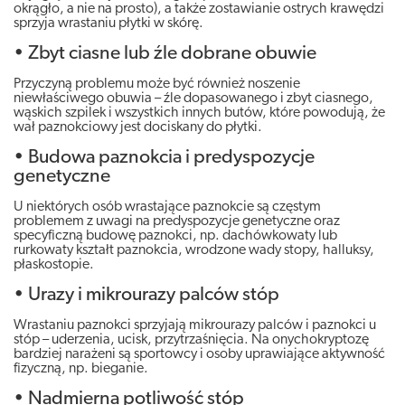
okrągło, a nie na prosto), a także zostawianie ostrych krawędzi
sprzyja wrastaniu płytki w skórę.
• Zbyt ciasne lub źle dobrane obuwie
Przyczyną problemu może być również noszenie
niewłaściwego obuwia – źle dopasowanego i zbyt ciasnego,
wąskich szpilek i wszystkich innych butów, które powodują, że
wał paznokciowy jest dociskany do płytki.
• Budowa paznokcia i predyspozycje
genetyczne
U niektórych osób wrastające paznokcie są częstym
problemem z uwagi na predyspozycje genetyczne oraz
specyficzną budowę paznokci, np. dachówkowaty lub
rurkowaty kształt paznokcia, wrodzone wady stopy, halluksy,
płaskostopie.
• Urazy i mikrourazy palców stóp
Wrastaniu paznokci sprzyjają mikrourazy palców i paznokci u
stóp – uderzenia, ucisk, przytrzaśnięcia. Na onychokryptozę
bardziej narażeni są sportowcy i osoby uprawiające aktywność
fizyczną, np. bieganie.
• Nadmierna potliwość stóp