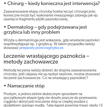
• Chirurg – kiedy konieczna jest interwencja?
Zaawansowane etapy choroby trzeba leczyć chirurgicznie,
konieczne może być wykonanie inwazyjnego zabiegu jak np.
usunięcie fragmentu płytki paznokciowej.
• Dermatolog – gdy podejrzewana jest
grzybica lub inny problem
Wizyta u dermatologa jest wskazana, gdy wrastanie paznokci
współwystępuje np. z grzybicą. W takim przypadku należy
stosować
preparaty przeciwgrzybicze
.
Leczenie wrastającego paznokcia –
metody zachowawcze
Metodę leczenia należy dobrać do stopnia zaawansowania
choroby. Jeśli objawy nie są nazbyt nasilone, można stosować
leczenie zachowawcze. Co na wrastający paznokieć?
• Namaczanie stóp
Prostym, a jednocześnie skutecznym sposobem na
początkowym etapie (gdy nie doszło jeszcze do przerwania
ciągłości skóry) jest moczenie stóp w ciepłej wodzie z
dodatkiem szarego mydła. Taka kąpiel powinna trwać około 15