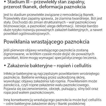
• Stadium III – przewlekły stan zapalny,
przerost tkanek, deformacja paznokcia
Jest to stadium przewlekłe związane z remodelacją tkanek.
Przewlekły stan zapalny sprawia, że ziarnina twardnieje. Ból jest
stały. Dochodzi do zmian strukturalnych – wał paznokciowy
bliznowacieje, a paznokieć ulega deformacji. Istnieje bardzo
duże ryzyko rozwoju poważnych zakażeń bakteryjnych, a nawet
powikłań ogólnoustrojowych.
Powikłania wrastającego paznokcia
Jeśli pierwsze objawy wrastającego paznokcia zostaną
zignorowane, w krótkim czasie może dojść do poważnych
powikłań, które mogą wymagać specjalistycznego leczenia.
• Zakażenie bakteryjne – ropień i cellulitis
Infekcje bakteryjne są najczęstszym powikłaniem wrośniętego
paznokcia. Bakterie wnikają przez uszkodzoną skórę,
wywołując objawy zakażenia lub ropnia. Powikłaniem może
zanokcica, czyli ropne zakażenie wału paznokciowego.
Pojawia się zaczerwienienie, obrzęk, pulsujący, silny ból oraz
ropa pod wałem paznokciowym.
Inną konsekwencją wrastającego paznokcia może być cellulitis
– ostre bakteryjne zakażenie skóry i tkanki podskórnej