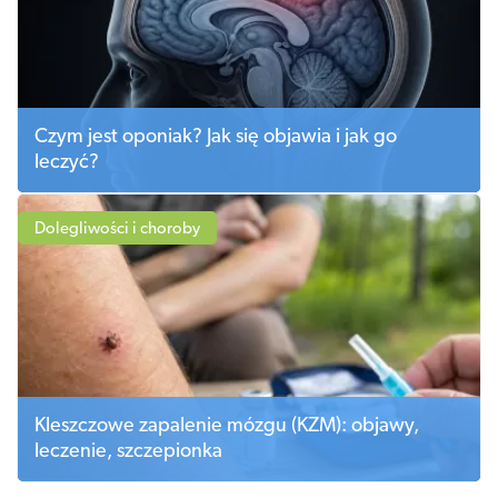
Czym jest oponiak? Jak się objawia i jak go
leczyć?
Dolegliwości i choroby
Kleszczowe zapalenie mózgu (KZM): objawy,
leczenie, szczepionka