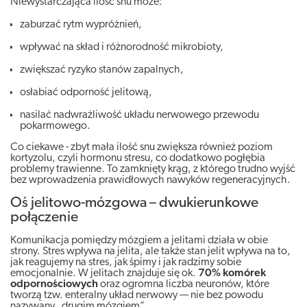
Niewystarczająca ilość snu może:
zaburzać rytm wypróżnień,
wpływać na skład i różnorodność mikrobioty,
zwiększać ryzyko stanów zapalnych,
osłabiać odporność jelitową,
nasilać nadwrażliwość układu nerwowego przewodu
pokarmowego.
Co ciekawe - zbyt mała ilość snu zwiększa również poziom
kortyzolu, czyli hormonu stresu, co dodatkowo pogłębia
problemy trawienne. To zamknięty krąg, z którego trudno wyjść
bez wprowadzenia prawidłowych nawyków regeneracyjnych.
Oś jelitowo-mózgowa – dwukierunkowe
połączenie
Komunikacja pomiędzy mózgiem a jelitami działa w obie
strony. Stres wpływa na jelita, ale także stan jelit wpływa na to,
jak reagujemy na stres, jak śpimy i jak radzimy sobie
emocjonalnie. W jelitach znajduje się ok.
70% komórek
odpornościowych
oraz ogromna liczba neuronów, które
tworzą tzw. enteralny układ nerwowy — nie bez powodu
nazywany „drugim mózgiem”.