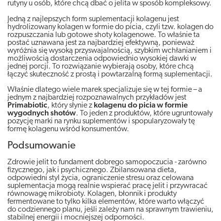
rutyny u osób, które chcą dbać o jelita w sposób kompleksowy.
Jedną z najlepszych form suplementacji kolagenu jest
hydrolizowany kolagen w formie do picia, czyli tzw. kolagen do
rozpuszczania lub gotowe shoty kolagenowe. To właśnie ta
postać uznawana jest za najbardziej efektywną, ponieważ
wyróżnia się wysoką przyswajalnością, szybkim wchłanianiem i
możliwością dostarczenia odpowiednio wysokiej dawki w
jednej porcji. To rozwiązanie wybierają osoby, które chcą
łączyć skuteczność z prostą i powtarzalną formą suplementacji.
Właśnie dlatego wiele marek specjalizuje się w tej formie – a
jednym z najbardziej rozpoznawalnych przykładów jest
Primabiotic
, który słynie z
kolagenu do picia w formie
wygodnych shotów
. To jeden z produktów, które ugruntowały
pozycję marki na rynku suplementów i spopularyzowały tę
formę kolagenu wśród konsumentów.
Podsumowanie
Zdrowie jelit to fundament dobrego samopoczucia - zarówno
fizycznego, jak i psychicznego. Zbilansowana dieta,
odpowiedni styl życia, ograniczenie stresu oraz celowana
suplementacja mogą realnie wspierać pracę jelit i przywracać
równowagę mikrobioty. Kolagen, błonnik i produkty
fermentowane to tylko kilka elementów, które warto włączyć
do codziennego planu, jeśli zależy nam na sprawnym trawieniu,
stabilnej energii i mocniejszej odporności.