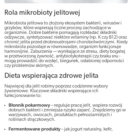
Rola mikrobioty jelitowej
Mikrobiota jelitowa to złożony ekosystem bakterii, wirusów i
grzybów, które wspierają liczne procesy zachodzące w
organizmie. Dobre bakterie pomagają rozkładać składniki
odżywcze, syntetyzować niektóre witaminy (np. K czy B12) oraz
chronić jelita przed drobnoustrojami chorobotwórczymi. Kiedy
mikrobiota pozostaje w równowadze, organizm funkcjonuje
harmonijnie. Zaburzenia — wynikające ze stresu, diety bogatej
w przetworzoną żywność, antybiotykoterapii czy braku snu -
mogą prowadzić do wzdęć, biegunek, osłabionej odporności
czy problemów skórnych.
Dieta wspierająca zdrowe jelita
Najwięcej dla jelit robimy poprzez codzienne wybory
żywieniowe. Kluczowe składniki wspierające ich
funkcjonowanie to:
Błonnik pokarmowy
– reguluje pracę jelit, wspiera rozwój
dobrych bakterii i zmniejsza ryzyko zaparć. Znajdziemy go w
warzywach, owocach, produktach pełnoziarnistych i
roślinach strączkowych.
Fermentowane produkty
– jak jogurt naturalny, kefir,