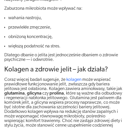
Zaburzona mikrobiota może wpływać na:
wahania nastroju,
przewlekłe zmęczenie,
obniżoną koncentrację,
większą podatność na stres.
Dlatego dbanie o jelita jest jednocześnie dbaniem o zdrowie
psychiczne — i odwrotnie.
Kolagen a zdrowie jelit – jak działa?
Coraz więcej badań sugeruje, że
kolagen
może wspierać
prawidłowe funkcjonowanie jelit, zwłaszcza gdy bariera
jelitowa jest osłabiona. Kolagen zawiera aminokwasy, takie jak
glutamina
,
glicyna
czy
prolina
, które są ważne dla odbudowy
i regeneracji nabłonka jelitowego. Glutamina jest paliwem dla
komórek jelit, a glicyna wspiera procesy naprawcze, co może
być istotne dla zachowania szczelności bariery jelitowej.
Dodatkowo kolagen wpływa na redukcję stanów zapalnych i
może wspomagać równowagę mikrobioty, pośrednio
wspierając komfort trawienny. Choć nie zastąpi zdrowej diety i
stylu życia, może stanowić cenne uzupełnienie codziennej