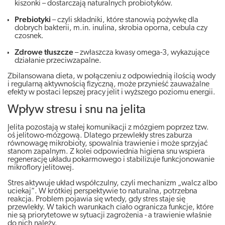
kiszonki – dostarczają naturalnych probiotyków.
Prebiotyki
– czyli składniki, które stanowią pożywkę dla
dobrych bakterii, m.in. inulina, skrobia oporna, cebula czy
czosnek.
Zdrowe tłuszcze
– zwłaszcza kwasy omega-3, wykazujące
działanie przeciwzapalne.
Zbilansowana dieta, w połączeniu z odpowiednią ilością wody
i regularną aktywnością fizyczną, może przynieść zauważalne
efekty w postaci lepszej pracy jelit i wyższego poziomu energii.
Wpływ stresu i snu na jelita
Jelita pozostają w stałej komunikacji z mózgiem poprzez tzw.
oś jelitowo-mózgową. Dlatego przewlekły stres zaburza
równowagę mikrobioty, spowalnia trawienie i może sprzyjać
stanom zapalnym. Z kolei odpowiednia higiena snu wspiera
regenerację układu pokarmowego i stabilizuje funkcjonowanie
mikroflory jelitowej.
Stres aktywuje układ współczulny, czyli mechanizm „walcz albo
uciekaj”. W krótkiej perspektywie to naturalna, potrzebna
reakcja. Problem pojawia się wtedy, gdy stres staje się
przewlekły. W takich warunkach ciało ogranicza funkcje, które
nie są priorytetowe w sytuacji zagrożenia - a trawienie właśnie
do nich należy.