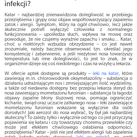
infekcji?
Katar – najbardziej znienawidzona dolegliwość w przebiegu
przeziębienia i grypy oraz objaw współtowarzyszący zapaleniu
zatok i alergii. Symptom, który na ogół chwilowo, lecz jakże
skutecznie potrafi wyłączyć człowieka z normalnego
funkcjonowania – upośledza słuch, wpływa na mowę oraz
powoduje, że nie czujemy wyraźnie zapachu i smaku... Katar,
choć u niektórych wzbudza obrzydzenie – co jest nawet
zrozumiałe, należy bacznie obserwować tzn. określać jego
konsystencję i zabarwienie, a jeśli nieżytowi nosa towarzyszy
temperatura lub inne dolegliwości, to jest to znak, że w
organizmie dzieje się coś niedobrego i czas na wizytę u lekarza.
W ofercie aptek dostępne są produkty –
leki na katar
, które
zawierają m.in. chlorowodorek oksymetazoliny – substancja o
działaniu udrażniającym nos i zmniejszającym ilość wydzieliny,
a także od niedawna dostępny bez przepisu lekarza steryd do
nosa zawierający mometazonu furoinian – substancja ta łagodzi
objawy zapalne błony śluzowej nosa, pomaga ograniczyć
kichanie, świąd oraz uczucie zatkanego nosa – leki zawierające
mometazonu furoinian wskazane są wyłącznie dla osób
dorosłych! Jaki aerozol do nosa wybrać, by był jak najbardziej
skuteczny? To zależy tylko i wyłącznie od tego co jest przyczyną
pojawienia się kataru i czy towarzyszy choremu przewlekle czy
może jest efektem chwilowego osłabienia odporności,
przeziębienia? Katar – jeśli nie jest efektem alergii lub zapalenia