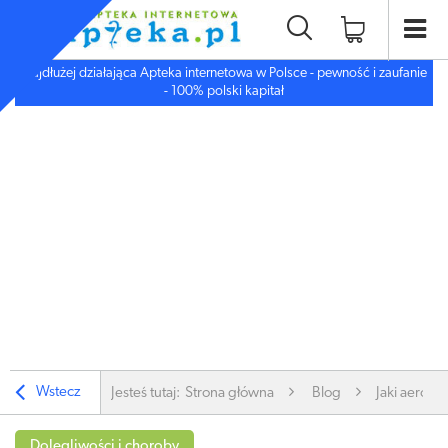
Najdłużej działająca Apteka internetowa w Polsce - pewność i zaufanie
- 100% polski kapitał
Wstecz
Jesteś tutaj:
Strona główna
Blog
Jaki aerozo
Dolegliwości i choroby