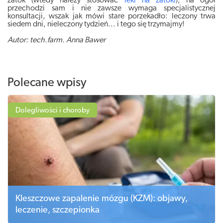
zatok (wtedy należy stosować
leki na zatoki
), na ogół
przechodzi sam i nie zawsze wymaga specjalistycznej
konsultacji, wszak jak mówi stare porzekadło: leczony trwa
siedem dni, nieleczony tydzień... i tego się trzymajmy!
Autor: tech.farm. Anna Bawer
Polecane wpisy
Dolegliwości i choroby
Kleszczowe zapalenie mózgu (KZM): objawy,
leczenie, szczepionka