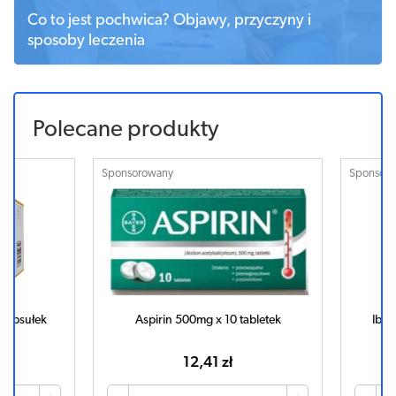
Co to jest pochwica? Objawy, przyczyny i
sposoby leczenia
Polecane produkty
Sponsorowany
Sponsorowa
psułek
Aspirin 500mg x 10 tabletek
Ibuvit 
12,41 zł