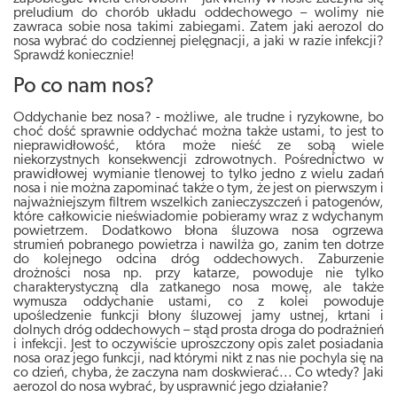
preludium do chorób układu oddechowego – wolimy nie
zawraca sobie nosa takimi zabiegami. Zatem jaki aerozol do
nosa wybrać do codziennej pielęgnacji, a jaki w razie infekcji?
Sprawdź koniecznie!
Po co nam nos?
Oddychanie bez nosa? - możliwe, ale trudne i ryzykowne, bo
choć dość sprawnie oddychać można także ustami, to jest to
nieprawidłowość, która może nieść ze sobą wiele
niekorzystnych konsekwencji zdrowotnych. Pośrednictwo w
prawidłowej wymianie tlenowej to tylko jedno z wielu zadań
nosa i nie można zapominać także o tym, że jest on pierwszym i
najważniejszym filtrem wszelkich zanieczyszczeń i patogenów,
które całkowicie nieświadomie pobieramy wraz z wdychanym
powietrzem. Dodatkowo błona śluzowa nosa ogrzewa
strumień pobranego powietrza i nawilża go, zanim ten dotrze
do kolejnego odcina dróg oddechowych. Zaburzenie
drożności nosa np. przy katarze, powoduje nie tylko
charakterystyczną dla zatkanego nosa mowę, ale także
wymusza oddychanie ustami, co z kolei powoduje
upośledzenie funkcji błony śluzowej jamy ustnej, krtani i
dolnych dróg oddechowych – stąd prosta droga do podrażnień
i infekcji. Jest to oczywiście uproszczony opis zalet posiadania
nosa oraz jego funkcji, nad którymi nikt z nas nie pochyla się na
co dzień, chyba, że zaczyna nam doskwierać... Co wtedy? Jaki
aerozol do nosa wybrać, by usprawnić jego działanie?