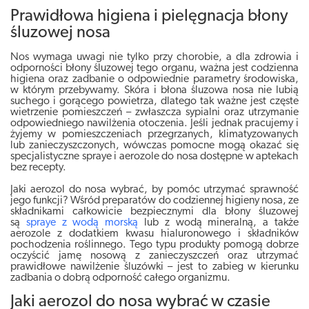
Prawidłowa higiena i pielęgnacja błony
śluzowej nosa
Nos wymaga uwagi nie tylko przy chorobie, a dla zdrowia i
odporności błony śluzowej tego organu, ważna jest codzienna
higiena oraz zadbanie o odpowiednie parametry środowiska,
w którym przebywamy. Skóra i błona śluzowa nosa nie lubią
suchego i gorącego powietrza, dlatego tak ważne jest częste
wietrzenie pomieszczeń – zwłaszcza sypialni oraz utrzymanie
odpowiedniego nawilżenia otoczenia. Jeśli jednak pracujemy i
żyjemy w pomieszczeniach przegrzanych, klimatyzowanych
lub zanieczyszczonych, wówczas pomocne mogą okazać się
specjalistyczne spraye i aerozole do nosa dostępne w aptekach
bez recepty.
Jaki aerozol do nosa wybrać, by pomóc utrzymać sprawność
jego funkcji? Wśród preparatów do codziennej higieny nosa, ze
składnikami całkowicie bezpiecznymi dla błony śluzowej
są
spraye z wodą morską
lub z wodą mineralną, a także
aerozole z dodatkiem kwasu hialuronowego i składników
pochodzenia roślinnego. Tego typu produkty pomogą dobrze
oczyścić jamę nosową z zanieczyszczeń oraz utrzymać
prawidłowe nawilżenie śluzówki – jest to zabieg w kierunku
zadbania o dobrą odporność całego organizmu.
Jaki aerozol do nosa wybrać w czasie