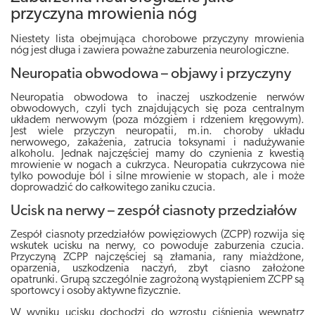
przyczyna mrowienia nóg
Niestety lista obejmująca chorobowe przyczyny mrowienia
nóg jest długa i zawiera poważne zaburzenia neurologiczne.
Neuropatia obwodowa – objawy i przyczyny
Neuropatia obwodowa to inaczej uszkodzenie nerwów
obwodowych, czyli tych znajdujących się poza centralnym
układem nerwowym (poza mózgiem i rdzeniem kręgowym).
Jest wiele przyczyn neuropatii, m.in. choroby układu
nerwowego, zakażenia, zatrucia toksynami i nadużywanie
alkoholu. Jednak najczęściej mamy do czynienia z kwestią
mrowienie w nogach a cukrzyca.
Neuropatia cukrzycowa nie
tylko powoduje ból i silne mrowienie w stopach, ale i może
doprowadzić do całkowitego zaniku czucia
.
Ucisk na nerwy – zespół ciasnoty przedziałów
Zespół ciasnoty przedziałów powięziowych (ZCPP) rozwija się
wskutek ucisku na nerwy
, co powoduje zaburzenia czucia.
Przyczyną ZCPP najczęściej są złamania, rany miażdżone,
oparzenia, uszkodzenia naczyń, zbyt ciasno założone
opatrunki. Grupą szczególnie zagrożoną wystąpieniem ZCPP są
sportowcy i osoby aktywne fizycznie.
W wyniku ucisku dochodzi do wzrostu ciśnienia wewnątrz