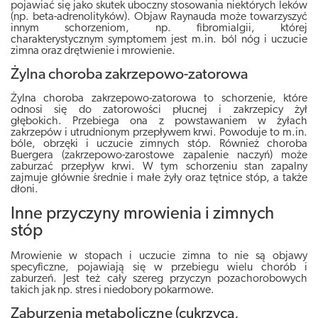
pojawiać się jako skutek uboczny stosowania niektórych leków
(np. beta-adrenolityków). Objaw Raynauda może towarzyszyć
innym schorzeniom, np.
fibromialgii, której
charakterystycznym symptomem jest m.in. ból nóg i uczucie
zimna oraz drętwienie i mrowienie
.
Żylna choroba zakrzepowo-zatorowa
Żylna choroba zakrzepowo-zatorowa to schorzenie, które
odnosi się do zatorowości płucnej i zakrzepicy żył
głębokich.
Przebiega ona z powstawaniem w żyłach
zakrzepów i utrudnionym przepływem krwi
. Powoduje to m.in.
bóle, obrzęki i uczucie zimnych stóp. Również choroba
Buergera (zakrzepowo-zarostowe zapalenie naczyń) może
zaburzać przepływ krwi. W tym schorzeniu stan zapalny
zajmuje głównie średnie i małe żyły oraz tętnice stóp, a także
dłoni.
Inne przyczyny mrowienia i zimnych
stóp
Mrowienie w stopach i uczucie zimna to nie są objawy
specyficzne, pojawiają się w przebiegu wielu chorób i
zaburzeń. Jest też cały szereg przyczyn pozachorobowych
takich jak np. stres i niedobory pokarmowe.
Zaburzenia metaboliczne (cukrzyca,