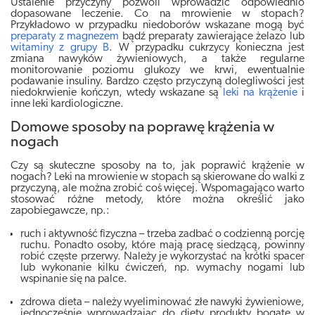
Ustalenie przyczyny pozwoli wprowadzić odpowiednio
dopasowane leczenie
. Co na mrowienie w stopach?
Przykładowo
w przypadku niedoborów wskazane mogą być
preparaty z magnezem
bądź preparaty zawierające żelazo lub
witaminy z grupy B
. W przypadku cukrzycy konieczna jest
zmiana nawyków żywieniowych, a także regularne
monitorowanie poziomu glukozy we krwi, ewentualnie
podawanie insuliny. Bardzo często przyczyną dolegliwości jest
niedokrwienie kończyn, wtedy wskazane są
leki na krążenie
i
inne leki kardiologiczne.
Domowe sposoby na poprawę krążenia w
nogach
Czy są skuteczne sposoby na to, jak poprawić krążenie w
nogach? Leki na mrowienie w stopach są skierowane do walki z
przyczyną, ale można zrobić coś więcej. Wspomagająco warto
stosować różne metody, które można określić jako
zapobiegawcze, np.:
ruch i aktywność fizyczna –
trzeba zadbać o codzienną porcję
ruchu
. Ponadto osoby, które mają pracę siedzącą, powinny
robić częste przerwy. Należy je wykorzystać na krótki spacer
lub wykonanie kilku ćwiczeń, np. wymachy nogami lub
wspinanie się na palce.
zdrowa dieta – należy wyeliminować złe nawyki żywieniowe,
jednocześnie wprowadzając do diety
produkty bogate w