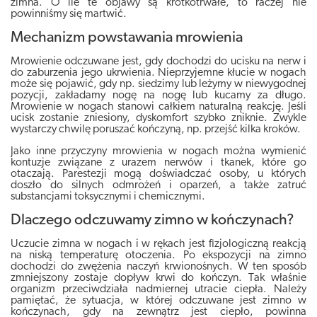
zimna.
O ile te objawy są krótkotrwałe, to raczej nie
powinniśmy się martwić
.
Mechanizm powstawania mrowienia
Mrowienie odczuwane jest, gdy dochodzi do ucisku na nerw i
do zaburzenia jego ukrwienia
. Nieprzyjemne kłucie w nogach
może się pojawić, gdy np. siedzimy lub leżymy w niewygodnej
pozycji, zakładamy nogę na nogę lub kucamy za długo.
Mrowienie w nogach stanowi całkiem naturalną reakcję. Jeśli
ucisk zostanie zniesiony, dyskomfort szybko zniknie. Zwykle
wystarczy chwilę poruszać kończyną, np. przejść kilka kroków.
Jako inne przyczyny mrowienia w nogach można wymienić
kontuzje związane z urazem nerwów i tkanek, które go
otaczają. Parestezji mogą doświadczać osoby, u których
doszło do silnych odmrożeń i oparzeń, a także zatruć
substancjami toksycznymi i chemicznymi.
Dlaczego odczuwamy zimno w kończynach?
Uczucie zimna w nogach i w rękach jest fizjologiczną reakcją
na niską temperaturę otoczenia
. Po ekspozycji na zimno
dochodzi do zwężenia naczyń krwionośnych. W ten sposób
zmniejszony zostaje dopływ krwi do kończyn. Tak właśnie
organizm przeciwdziała nadmiernej utracie ciepła. Należy
pamiętać, że sytuacja, w której odczuwane jest zimno w
kończynach, gdy na zewnątrz jest ciepło, powinna