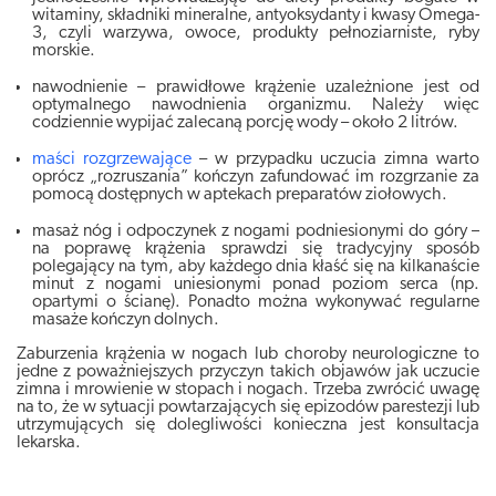
witaminy, składniki mineralne, antyoksydanty i kwasy Omega-
3
, czyli warzywa, owoce, produkty pełnoziarniste, ryby
morskie.
nawodnienie – prawidłowe krążenie uzależnione jest od
optymalnego nawodnienia organizmu.
Należy więc
codziennie wypijać zalecaną porcję wody
– około 2 litrów.
maści rozgrzewające
– w przypadku uczucia zimna warto
oprócz „rozruszania” kończyn zafundować im rozgrzanie za
pomocą dostępnych w aptekach preparatów ziołowych.
masaż nóg i
odpoczynek z nogami podniesionymi do góry
–
na poprawę krążenia sprawdzi się tradycyjny sposób
polegający na tym, aby każdego dnia kłaść się na kilkanaście
minut z nogami uniesionymi ponad poziom serca (np.
opartymi o ścianę). Ponadto można wykonywać regularne
masaże kończyn dolnych.
Zaburzenia krążenia w nogach lub choroby neurologiczne to
jedne z poważniejszych przyczyn takich objawów jak uczucie
zimna i mrowienie w stopach i nogach. Trzeba zwrócić uwagę
na to, że w sytuacji powtarzających się epizodów parestezji lub
utrzymujących się dolegliwości konieczna jest konsultacja
lekarska.