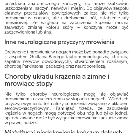
przedziału anatomicznego kończyny, co może skutkować
uszkodzeniami naczyń, nerwów i mięśni.
Do objawów zespołu
ciasnoty przedziałów powięziowych zalicza się nie tylko
mrowienie w nogach, ale i drętwienie, ból, osłabienie siły
mięśniowej
. Ze względu na zaburzenia krążenia można
zauważyć zmianę koloru skóry – kończyna może być
zaczerwieniona lub sina.
Inne neurologiczne przyczyny mrowienia
Drętwienie i mrowienie w nogach może być ponadto związane
z zespołem Guillaina-Barrégo (autoimmunologiczną chorobą
zapalną nerwów obwodowych), stwardnieniem rozsianym,
chorobą Parkinsona, padaczką oraz neuroboreliozą.
Choroby układu krążenia a zimne i
mrowiące stopy
Nie tylko choroby neurologiczne mogą się objawiać
mrowieniem i uczuciem zimna w stopach i nogach. Wśród ich
przyczyn wymienić też należy schorzenia związane z układem
sercowo-naczyniowym. Pamiętać trzeba, że
zaburzenia
krążenia w nogach mogą dotyczyć obu nóg lub tylko jednej
,
np. odczuwane może być wyłącznie mrowienie i uczucie zimna
w prawej nodze.
Miażdżyca i niedokrwienie kończyn dolnych