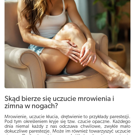
Skąd bierze się uczucie mrowienia i
zimna w nogach?
Mrowienie, uczucie kłucia, drętwienie to przykłady parestezji.
Pod tym określeniem kryje się tzw. czucie opaczne. Każdego
dnia niemal każdy z nas odczuwa chwilowe, zwykle mało
dokuczliwe parestezje. Może im również towarzyszyć uczucie