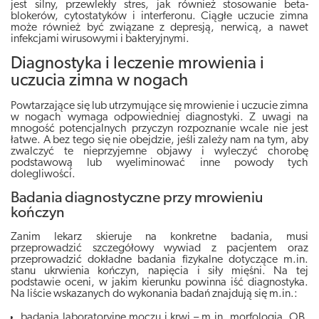
jest silny, przewlekły stres, jak również stosowanie beta-
blokerów, cytostatyków i interferonu. Ciągłe uczucie zimna
może również być związane z depresją, nerwicą, a nawet
infekcjami wirusowymi i bakteryjnymi.
Diagnostyka i leczenie mrowienia i
uczucia zimna w nogach
Powtarzające się lub utrzymujące się mrowienie i uczucie zimna
w nogach wymaga odpowiedniej diagnostyki. Z uwagi na
mnogość potencjalnych przyczyn rozpoznanie wcale nie jest
łatwe. A bez tego się nie obejdzie, jeśli zależy nam na tym, aby
zwalczyć te nieprzyjemne objawy i wyleczyć chorobę
podstawową lub wyeliminować inne powody tych
dolegliwości.
Badania diagnostyczne przy mrowieniu
kończyn
Zanim lekarz skieruje na konkretne badania, musi
przeprowadzić szczegółowy wywiad z pacjentem oraz
przeprowadzić dokładne badania fizykalne
dotyczące m.in.
stanu ukrwienia kończyn, napięcia i siły mięśni. Na tej
podstawie oceni, w jakim kierunku powinna iść diagnostyka.
Na liście wskazanych do wykonania badań znajdują się m.in.:
badania laboratoryjne moczu i krwi – m.in. morfologia, OB,