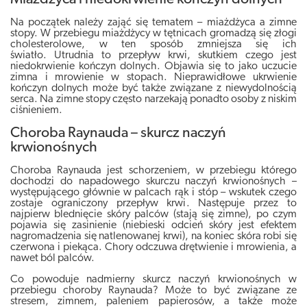
Na początek należy zająć się tematem – miażdżyca a zimne
stopy. W przebiegu miażdżycy w tętnicach gromadzą się złogi
cholesterolowe, w ten sposób zmniejsza się ich
światło.
Utrudnia to przepływ krwi, skutkiem czego jest
niedokrwienie kończyn dolnych
. Objawia się to jako uczucie
zimna i mrowienie w stopach. Nieprawidłowe ukrwienie
kończyn dolnych może być także związane z niewydolnością
serca. Na zimne stopy często narzekają ponadto osoby z niskim
ciśnieniem.
Choroba Raynauda – skurcz naczyń
krwionośnych
Choroba Raynauda jest schorzeniem, w przebiegu którego
dochodzi do napadowego skurczu naczyń krwionośnych
–
występującego głównie w palcach rąk i stóp – wskutek czego
zostaje ograniczony przepływ krwi. Następuje przez to
najpierw blednięcie skóry palców (stają się zimne), po czym
pojawia się zasinienie (niebieski odcień skóry jest efektem
nagromadzenia się natlenowanej krwi), na koniec skóra robi się
czerwona i piekąca. Chory odczuwa drętwienie i mrowienia, a
nawet ból palców.
Co powoduje nadmierny skurcz naczyń krwionośnych w
przebiegu choroby Raynauda? Może to być związane ze
stresem, zimnem, paleniem papierosów, a także może