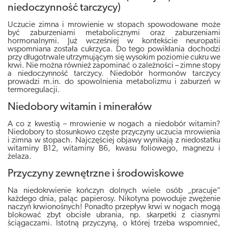
niedoczynność tarczycy)
Uczucie zimna i mrowienie w stopach spowodowane może
być zaburzeniami metabolicznymi oraz zaburzeniami
hormonalnymi
. Już wcześniej w kontekście neuropatii
wspomniana została cukrzyca. Do tego powikłania dochodzi
przy długotrwale utrzymującym się wysokim poziomie cukru we
krwi. Nie można również zapominać o zależności – zimne stopy
a niedoczynność tarczycy. Niedobór hormonów tarczycy
prowadzi m.in. do spowolnienia metabolizmu i zaburzeń w
termoregulacji.
Niedobory witamin i minerałów
A co z kwestią – mrowienie w nogach a niedobór witamin?
Niedobory to stosunkowo częste przyczyny uczucia mrowienia
i zimna w stopach.
Najczęściej objawy wynikają z niedostatku
witaminy B12, witaminy B6, kwasu foliowego, magnezu i
żelaza
.
Przyczyny zewnętrzne i środowiskowe
Na niedokrwienie kończyn dolnych wiele osób „pracuje”
każdego dnia, paląc papierosy.
Nikotyna powoduje zwężenie
naczyń krwionośnych
! Ponadto
przepływ krwi w nogach mogą
blokować zbyt obcisłe ubrania
, np. skarpetki z ciasnymi
ściągaczami. Istotną przyczyną, o której trzeba wspomnieć,