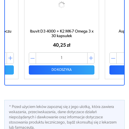
do oczu
Ibuvit D3 4000 + K2 MK-7 Omega 3 x
Aspir
30 kapsułek
40,25 zł
DO KOSZYKA
* Przed użyciem leków zapoznaj się z jego ulotką, która zawiera
wskazania, przeciwskazania, dane dotyczace działań
niepożądanych i dawkowanie oraz informacje dotyczace
stosowania produktu leczniczego, bądź skonsultuj się z lekarzem
lub farmaceutą.