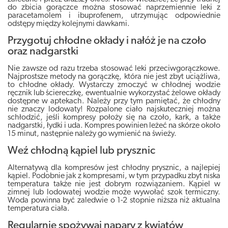
do zbicia gorączce można stosować naprzemiennie leki z
paracetamolem i ibuprofenem, utrzymując odpowiednie
odstępy między kolejnymi dawkami.
Przygotuj chłodne okłady i nałóż je na czoło
oraz nadgarstki
Nie zawsze od razu trzeba stosować leki przeciwgorączkowe.
Najprostsze metody na gorączkę, która nie jest zbyt uciążliwa,
to chłodne okłady. Wystarczy zmoczyć w chłodnej wodzie
ręcznik lub ściereczkę, ewentualnie wykorzystać żelowe okłady
dostępne w aptekach. Należy przy tym pamiętać, że chłodny
nie znaczy lodowaty! Rozpalone ciało najskuteczniej można
schłodzić, jeśli kompresy położy się na czoło, kark, a także
nadgarstki, łydki i uda. Kompres powinien leżeć na skórze około
15 minut, następnie należy go wymienić na świeży.
Weź chłodną kąpiel lub prysznic
Alternatywą dla kompresów jest chłodny prysznic, a najlepiej
kąpiel. Podobnie jak z kompresami, w tym przypadku zbyt niska
temperatura także nie jest dobrym rozwiązaniem. Kąpiel w
zimnej lub lodowatej wodzie może wywołać szok termiczny.
Woda powinna być zaledwie o 1-2 stopnie niższa niż aktualna
temperatura ciała.
Regularnie spożywaj napary z kwiatów