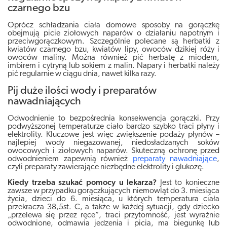
czarnego bzu
Oprócz schładzania ciała domowe sposoby na gorączkę
obejmują picie ziołowych naparów o działaniu napotnym i
przeciwgorączkowym. Szczególnie polecane są herbatki z
kwiatów czarnego bzu, kwiatów lipy, owoców dzikiej róży i
owoców maliny. Można również pić herbatę z miodem,
imbirem i cytryną lub sokiem z malin. Napary i herbatki należy
pić regularnie w ciągu dnia, nawet kilka razy.
Pij duże ilości wody i preparatów
nawadniających
Odwodnienie to bezpośrednia konsekwencja gorączki. Przy
podwyższonej temperaturze ciało bardzo szybko traci płyny i
elektrolity. Kluczowe jest więc zwiększenie podaży płynów –
najlepiej wody niegazowanej, niedosładzanych soków
owocowych i ziołowych naparów. Skuteczną ochronę przed
odwodnieniem zapewnią również
preparaty nawadniające
,
czyli preparaty zawierające niezbędne elektrolity i glukozę.
Kiedy trzeba szukać pomocy u lekarza?
Jest to konieczne
zawsze w przypadku gorączkujących niemowląt do 3. miesiąca
życia, dzieci do 6. miesiąca, u których temperatura ciała
przekracza 38,5st. C, a także w każdej sytuacji, gdy dziecko
„przelewa się przez ręce”, traci przytomność, jest wyraźnie
odwodnione, odmawia jedzenia i picia, ma biegunkę lub