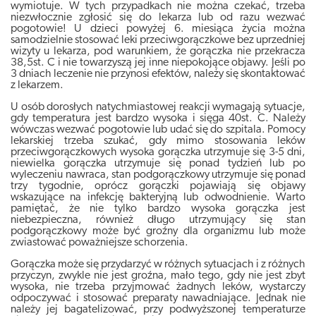
wymiotuje. W tych przypadkach nie można czekać, trzeba
niezwłocznie zgłosić się do lekarza lub od razu wezwać
pogotowie! U dzieci powyżej 6. miesiąca życia można
samodzielnie stosować leki przeciwgorączkowe bez uprzedniej
wizyty u lekarza, pod warunkiem, że gorączka nie przekracza
38,5st. C i nie towarzyszą jej inne niepokojące objawy. Jeśli po
3 dniach leczenie nie przynosi efektów, należy się skontaktować
z lekarzem.
U osób dorosłych natychmiastowej reakcji wymagają sytuacje,
gdy temperatura jest bardzo wysoka i sięga 40st. C. Należy
wówczas wezwać pogotowie lub udać się do szpitala. Pomocy
lekarskiej trzeba szukać, gdy mimo stosowania leków
przeciwgorączkowych wysoka gorączka utrzymuje się 3-5 dni,
niewielka gorączka utrzymuje się ponad tydzień lub po
wyleczeniu nawraca, stan podgorączkowy utrzymuje się ponad
trzy tygodnie, oprócz gorączki pojawiają się objawy
wskazujące na infekcję bakteryjną lub odwodnienie. Warto
pamiętać, że nie tylko bardzo wysoka gorączka jest
niebezpieczna, również długo utrzymujący się stan
podgorączkowy może być groźny dla organizmu lub może
zwiastować poważniejsze schorzenia.
Gorączka może się przydarzyć w różnych sytuacjach i z różnych
przyczyn, zwykle nie jest groźna, mało tego, gdy nie jest zbyt
wysoka, nie trzeba przyjmować żadnych leków, wystarczy
odpoczywać i stosować preparaty nawadniające. Jednak nie
należy jej bagatelizować, przy podwyższonej temperaturze