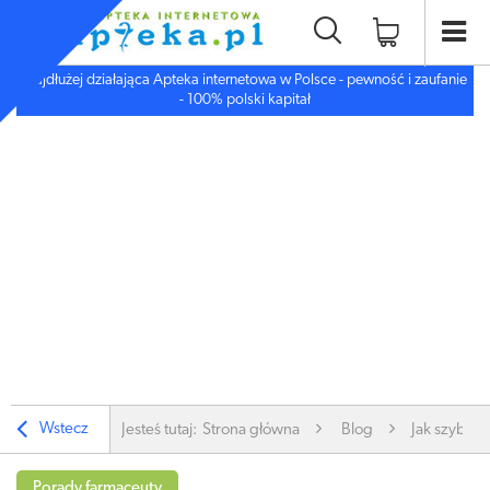
Najdłużej działająca Apteka internetowa w Polsce - pewność i zaufanie
- 100% polski kapitał
Wstecz
Jesteś tutaj:
Strona główna
Blog
Jak szybko
Porady farmaceuty