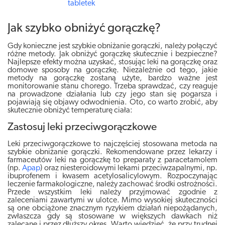
tabletek
Jak szybko obniżyć gorączkę?
Gdy konieczne jest szybkie obniżanie gorączki, należy połączyć
różne metody. Jak obniżyć gorączkę skutecznie i bezpieczne?
Najlepsze efekty można uzyskać, stosując leki na gorączkę oraz
domowe sposoby na gorączkę. Niezależnie od tego, jakie
metody na gorączkę zostaną użyte, bardzo ważne jest
monitorowanie stanu chorego. Trzeba sprawdzać, czy reaguje
na prowadzone działania lub czy jego stan się pogarsza i
pojawiają się objawy odwodnienia. Oto, co warto zrobić, aby
skutecznie obniżyć temperaturę ciała:
Zastosuj leki przeciwgorączkowe
Leki przeciwgorączkowe to najczęściej stosowana metoda na
szybkie obniżanie gorączki. Rekomendowane przez lekarzy i
farmaceutów leki na gorączkę to preparaty z paracetamolem
(np.
Apap
) oraz niesteroidowymi lekami przeciwzapalnymi, np.
ibuprofenem i kwasem acetylosalicylowym. Rozpoczynając
leczenie farmakologiczne, należy zachować środki ostrożności.
Przede wszystkim leki należy przyjmować zgodnie z
zaleceniami zawartymi w ulotce. Mimo wysokiej skuteczności
są one obciążone znacznym ryzykiem działań niepożądanych,
zwłaszcza gdy są stosowane w większych dawkach niż
zalecane i przez dłuższy okres. Warto wiedzieć, że przy trudnej