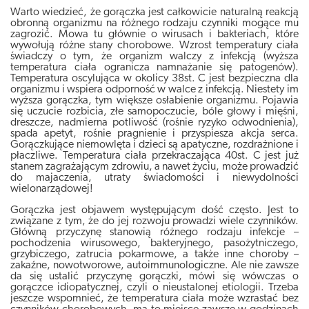
Warto wiedzieć, że gorączka jest całkowicie naturalną reakcją
obronną organizmu na różnego rodzaju czynniki mogące mu
zagrozić. Mowa tu głównie o wirusach i bakteriach, które
wywołują różne stany chorobowe. Wzrost temperatury ciała
świadczy o tym, że organizm walczy z infekcją (wyższa
temperatura ciała ogranicza namnażanie się patogenów).
Temperatura oscylująca w okolicy 38st. C jest bezpieczna dla
organizmu i wspiera odporność w walce z infekcją. Niestety im
wyższa gorączka, tym większe osłabienie organizmu. Pojawia
się uczucie rozbicia, złe samopoczucie, bóle głowy i mięśni,
dreszcze, nadmierna potliwość (rośnie ryzyko odwodnienia),
spada apetyt, rośnie pragnienie i przyspiesza akcja serca.
Gorączkujące niemowlęta i dzieci są apatyczne, rozdrażnione i
płaczliwe. Temperatura ciała przekraczająca 40st. C jest już
stanem zagrażającym zdrowiu, a nawet życiu, może prowadzić
do majaczenia, utraty świadomości i niewydolności
wielonarządowej!
Gorączka jest objawem występującym dość często. Jest to
związane z tym, że do jej rozwoju prowadzi wiele czynników.
Główną przyczynę stanowią różnego rodzaju infekcje –
pochodzenia wirusowego, bakteryjnego, pasożytniczego,
grzybiczego, zatrucia pokarmowe, a także inne choroby –
zakaźne, nowotworowe, autoimmunologiczne. Ale nie zawsze
da się ustalić przyczynę gorączki, mówi się wówczas o
gorączce idiopatycznej, czyli o nieustalonej etiologii. Trzeba
jeszcze wspomnieć, że temperatura ciała może wzrastać bez