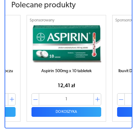
Polecane produkty
Sponsorowany
Sponsorowa
do oczu
Aspirin 500mg x 10 tabletek
Ibuvit D3
12,41 zł
DO KOSZYKA