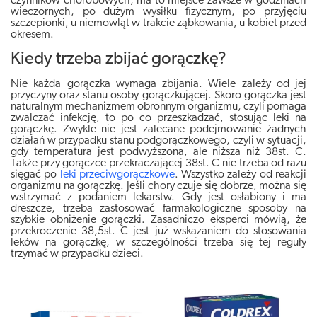
czynników chorobowych, ma to miejsce zawsze w godzinach
wieczornych, po dużym wysiłku fizycznym, po przyjęciu
szczepionki, u niemowląt w trakcie ząbkowania, u kobiet przed
okresem.
Kiedy trzeba zbijać gorączkę?
Nie każda gorączka wymaga zbijania. Wiele zależy od jej
przyczyny oraz stanu osoby gorączkującej. Skoro gorączka jest
naturalnym mechanizmem obronnym organizmu, czyli pomaga
zwalczać infekcję, to po co przeszkadzać, stosując leki na
gorączkę. Zwykle nie jest zalecane podejmowanie żadnych
działań w przypadku stanu podgorączkowego, czyli w sytuacji,
gdy temperatura jest podwyższona, ale niższa niż 38st. C.
Także przy gorączce przekraczającej 38st. C nie trzeba od razu
sięgać po
leki przeciwgorączkowe
. Wszystko zależy od reakcji
organizmu na gorączkę. Jeśli chory czuje się dobrze, można się
wstrzymać z podaniem lekarstw. Gdy jest osłabiony i ma
dreszcze, trzeba zastosować farmakologiczne sposoby na
szybkie obniżenie gorączki. Zasadniczo eksperci mówią, że
przekroczenie 38,5st. C jest już wskazaniem do stosowania
leków na gorączkę, w szczególności trzeba się tej reguły
trzymać w przypadku dzieci.