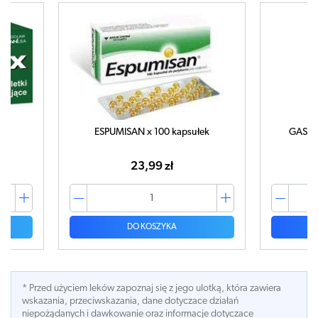
ESPUMISAN x 100 kapsułek
GASTR
23,99 zł
DO KOSZYKA
* Przed użyciem leków zapoznaj się z jego ulotką, która zawiera
wskazania, przeciwskazania, dane dotyczace działań
niepożądanych i dawkowanie oraz informacje dotyczace