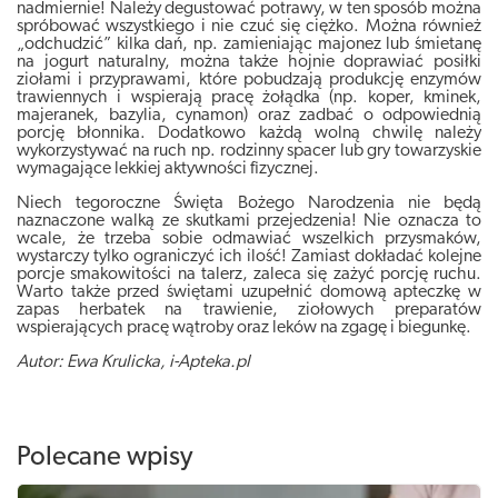
nadmiernie! Należy degustować potrawy, w ten sposób można
spróbować wszystkiego i nie czuć się ciężko. Można również
„odchudzić” kilka dań, np. zamieniając majonez lub śmietanę
na jogurt naturalny, można także hojnie doprawiać posiłki
ziołami i przyprawami, które pobudzają produkcję enzymów
trawiennych i wspierają pracę żołądka (np. koper, kminek,
majeranek, bazylia, cynamon) oraz zadbać o odpowiednią
porcję błonnika. Dodatkowo każdą wolną chwilę należy
wykorzystywać na ruch np. rodzinny spacer lub gry towarzyskie
wymagające lekkiej aktywności fizycznej.
Niech tegoroczne Święta Bożego Narodzenia nie będą
naznaczone walką ze skutkami przejedzenia! Nie oznacza to
wcale, że trzeba sobie odmawiać wszelkich przysmaków,
wystarczy tylko ograniczyć ich ilość! Zamiast dokładać kolejne
porcje smakowitości na talerz, zaleca się zażyć porcję ruchu.
Warto także przed świętami uzupełnić domową apteczkę w
zapas herbatek na trawienie, ziołowych preparatów
wspierających pracę wątroby oraz leków na zgagę i biegunkę.
Autor: Ewa Krulicka, i-Apteka.pl
Polecane wpisy