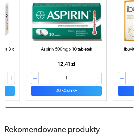
ega 3 x
Aspirin 500mg x 10 tabletek
Ibuvit 
12,41 zł
DO KOSZYKA
Rekomendowane produkty