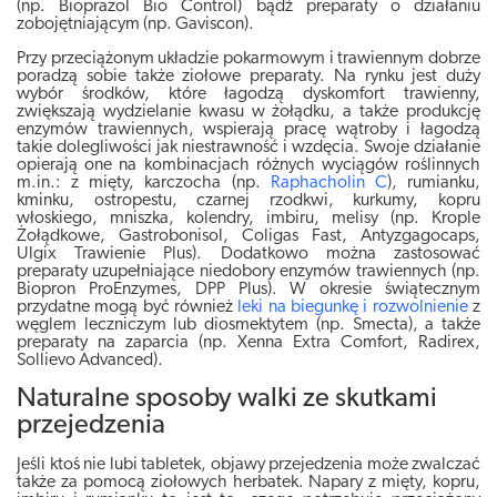
(np. Bioprazol Bio Control) bądź preparaty o działaniu
zobojętniającym (np. Gaviscon).
Przy przeciążonym układzie pokarmowym i trawiennym dobrze
poradzą sobie także ziołowe preparaty. Na rynku jest duży
wybór środków, które łagodzą dyskomfort trawienny,
zwiększają wydzielanie kwasu w żołądku, a także produkcję
enzymów trawiennych, wspierają pracę wątroby i łagodzą
takie dolegliwości jak niestrawność i wzdęcia. Swoje działanie
opierają one na kombinacjach różnych wyciągów roślinnych
m.in.: z mięty, karczocha (np.
Raphacholin C
), rumianku,
kminku, ostropestu, czarnej rzodkwi, kurkumy, kopru
włoskiego, mniszka, kolendry, imbiru, melisy (np. Krople
Żołądkowe, Gastrobonisol, Coligas Fast, Antyzgagocaps,
Ulgix Trawienie Plus). Dodatkowo można zastosować
preparaty uzupełniające niedobory enzymów trawiennych (np.
Biopron ProEnzymes, DPP Plus). W okresie świątecznym
przydatne mogą być również
leki na biegunkę i rozwolnienie
z
węglem leczniczym lub diosmektytem (np. Smecta), a także
preparaty na zaparcia (np. Xenna Extra Comfort, Radirex,
Sollievo Advanced).
Naturalne sposoby walki ze skutkami
przejedzenia
Jeśli ktoś nie lubi tabletek, objawy przejedzenia może zwalczać
także za pomocą ziołowych herbatek. Napary z mięty, kopru,