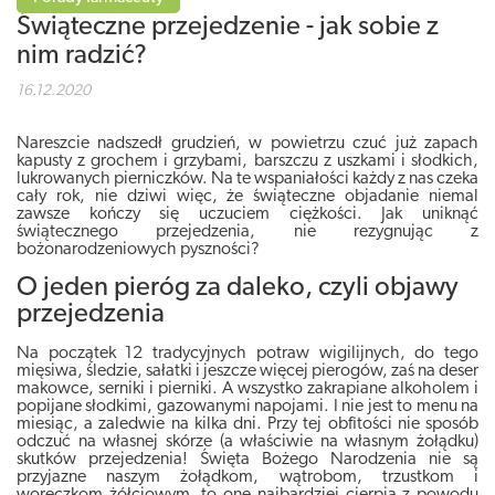
Świąteczne przejedzenie - jak sobie z
nim radzić?
16.12.2020
Nareszcie nadszedł grudzień, w powietrzu czuć już zapach
kapusty z grochem i grzybami, barszczu z uszkami i słodkich,
lukrowanych pierniczków. Na te wspaniałości każdy z nas czeka
cały rok, nie dziwi więc, że świąteczne objadanie niemal
zawsze kończy się uczuciem ciężkości. Jak uniknąć
świątecznego przejedzenia, nie rezygnując z
bożonarodzeniowych pyszności?
O jeden pieróg za daleko, czyli objawy
przejedzenia
Na początek 12 tradycyjnych potraw wigilijnych, do tego
mięsiwa, śledzie, sałatki i jeszcze więcej pierogów, zaś na deser
makowce, serniki i pierniki. A wszystko zakrapiane alkoholem i
popijane słodkimi, gazowanymi napojami. I nie jest to menu na
miesiąc, a zaledwie na kilka dni. Przy tej obfitości nie sposób
odczuć na własnej skórze (a właściwie na własnym żołądku)
skutków przejedzenia! Święta Bożego Narodzenia nie są
przyjazne naszym żołądkom, wątrobom, trzustkom i