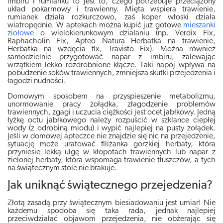
imbiru i rumianku to jest to, czego potrzebuje przeciążony
układ pokarmowy i trawienny. Mięta wspiera trawienie,
rumianek działa rozkurczowo, zaś koper włoski działa
wiatropędnie. W aptekach można kupić już gotowe
mieszanki
ziołowe
o wielokierunkowym działaniu (np. Verdix Fix,
Raphacholin Fix, Apteo Natura Herbatka na trawienie,
Herbatka na wzdęcia fix, Travisto Fix). Można również
samodzielnie przygotować napar z imbiru, zalewając
wrzątkiem lekko rozdrobnione kłącze. Taki napój wpływa na
pobudzenie soków trawiennych, zmniejsza skutki przejedzenia i
łagodzi nudności.
Domowym sposobem na przyspieszenie metabolizmu,
unormowanie pracy żołądka, złagodzenie problemów
trawiennych, zgagi i uczucia ciężkości jest ocet jabłkowy. Jedną
łyżkę octu jabłkowego należy rozpuścić w szklance ciepłej
wody (z odrobiną miodu) i wypić najlepiej na pusty żołądek.
Jeśli w domowej apteczce nie znajdzie się nic na przejedzenie,
sytuację może uratować filiżanka gorzkiej herbaty, która
przyniesie lekką ulgę w kłopotach trawiennych lub napar z
zielonej herbaty, która wspomaga trawienie tłuszczów, a tych
na świątecznym stole nie brakuje.
Jak uniknąć świątecznego przejedzenia?
Złotą zasadą przy świątecznym biesiadowaniu jest umiar! Nie
każdemu spodoba się taka rada, jednak najlepiej
przeciwdziałać objawom przejedzenia, nie obżerając się