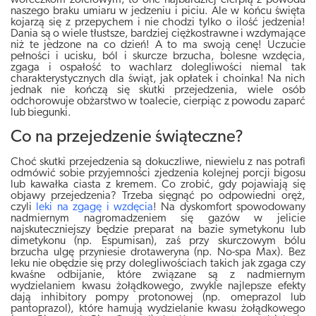
woreczkom żółciowym, to one najbardziej cierpią z powodu
naszego braku umiaru w jedzeniu i piciu. Ale w końcu święta
kojarzą się z przepychem i nie chodzi tylko o ilość jedzenia!
Dania są o wiele tłustsze, bardziej ciężkostrawne i wzdymające
niż te jedzone na co dzień! A to ma swoją cenę! Uczucie
pełności i ucisku, ból i skurcze brzucha, bolesne wzdęcia,
zgaga i ospałość to wachlarz dolegliwości niemal tak
charakterystycznych dla świąt, jak opłatek i choinka! Na nich
jednak nie kończą się skutki przejedzenia, wiele osób
odchorowuje obżarstwo w toalecie, cierpiąc z powodu zaparć
lub biegunki.
Co na przejedzenie świąteczne?
Choć skutki przejedzenia są dokuczliwe, niewielu z nas potrafi
odmówić sobie przyjemności zjedzenia kolejnej porcji bigosu
lub kawałka ciasta z kremem. Co zrobić, gdy pojawiają się
objawy przejedzenia? Trzeba sięgnąć po odpowiedni oręż,
czyli
leki na zgagę i wzdęcia
! Na dyskomfort spowodowany
nadmiernym nagromadzeniem się gazów w jelicie
najskuteczniejszy będzie preparat na bazie symetykonu lub
dimetykonu (np. Espumisan), zaś przy skurczowym bólu
brzucha ulgę przyniesie drotaweryna (np. No-spa Max). Bez
leku nie obędzie się przy dolegliwościach takich jak zgaga czy
kwaśne odbijanie, które związane są z nadmiernym
wydzielaniem kwasu żołądkowego, zwykle najlepsze efekty
dają inhibitory pompy protonowej (np. omeprazol lub
pantoprazol), które hamują wydzielanie kwasu żołądkowego