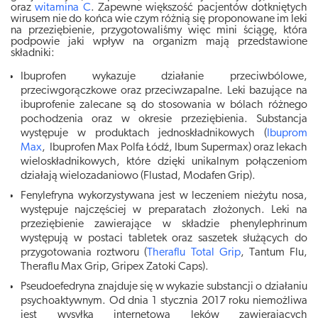
oraz
witamina C
. Zapewne większość pacjentów dotkniętych
wirusem nie do końca wie czym różnią się proponowane im leki
na przeziębienie, przygotowaliśmy więc mini ściągę, która
podpowie jaki wpływ na organizm mają przedstawione
składniki:
Ibuprofen wykazuje działanie przeciwbólowe,
przeciwgorączkowe oraz przeciwzapalne. Leki bazujące na
ibuprofenie zalecane są do stosowania w bólach różnego
pochodzenia oraz w okresie przeziębienia. Substancja
występuje w produktach jednoskładnikowych (
Ibuprom
Max
, Ibuprofen Max Polfa Łódź, Ibum Supermax) oraz lekach
wieloskładnikowych, które dzięki unikalnym połączeniom
działają wielozadaniowo (Flustad, Modafen Grip).
Fenylefryna wykorzystywana jest w leczeniem nieżytu nosa,
występuje najczęściej w preparatach złożonych. Leki na
przeziębienie zawierające w składzie phenylephrinum
występują w postaci tabletek oraz saszetek służących do
przygotowania roztworu (
Theraflu Total Grip
, Tantum Flu,
Theraflu Max Grip, Gripex Zatoki Caps).
Pseudoefedryna znajduje się w wykazie substancji o działaniu
psychoaktywnym. Od dnia 1 stycznia 2017 roku niemożliwa
jest wysyłka internetowa leków zawierających