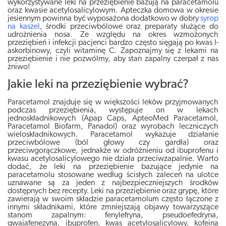
wykorzystywane leki na przeziębienie bazują na paracetamolu
oraz kwasie acetylosalicylowym. Apteczka domowa w okresie
jesiennym powinna być wyposażona dodatkowo w dobry
syrop
na kaszel
, środki przeciwbólowe oraz preparaty służące do
udrożnienia nosa. Ze względu na okres wzmożonych
przeziębień i infekcji pacjenci bardzo często sięgają po kwas l-
askorbinowy, czyli witaminę C. Zapoznajmy się z lekami na
przeziębienie i nie pozwólmy, aby stan zapalny czerpał z nas
żniwo!
Jakie leki na przeziębienie wybrać?
Paracetamol znajduje się w większości leków przyjmowanych
podczas przeziębienia, występuje on w lekach
jednoskładnikowych (Apap Caps, ApteoMed Paracetamol,
Paracetamol Biofarm, Panadol) oraz wyrobach leczniczych
wieloskładnikowych. Paracetamol wykazuje działanie
przeciwbólowe (ból głowy czy gardła) oraz
przeciwgorączkowe, jednakże w odróżnieniu od ibuprofenu i
kwasu acetylosalicylowego nie działa przeciwzapalnie. Warto
dodać, że leki na przeziębienie bazujące jedynie na
paracetamolu stosowane według ścisłych zaleceń na ulotce
uznawane są za jeden z najbezpieczniejszych środków
dostępnych bez recepty. Leki na przeziębienie oraz grypę, które
zawierają w swoim składzie paracetamolum często łączone z
innymi składnikami, które zmniejszają objawy towarzyszące
stanom zapalnym: fenylefryna, pseudoefedryna,
gwajafenezyna, ibuprofen, kwas acetylosalicylowy, kofeina