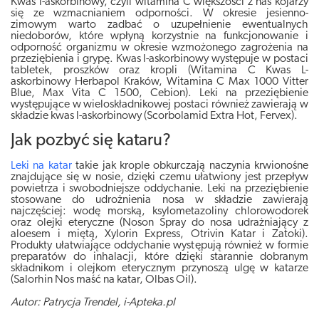
Kwas l-askorbinowy, czyli witamina C większości z nas kojarzy
się ze wzmacnianiem odporności. W okresie jesienno-
zimowym warto zadbać o uzupełnienie ewentualnych
niedoborów, które wpłyną korzystnie na funkcjonowanie i
odporność organizmu w okresie wzmożonego zagrożenia na
przeziębienia i grypę. Kwas l-askorbinowy występuje w postaci
tabletek, proszków oraz kropli (Witamina C Kwas L-
askorbinowy Herbapol Kraków, Witamina C Max 1000 Vitter
Blue, Max Vita C 1500, Cebion). Leki na przeziębienie
występujące w wieloskładnikowej postaci również zawierają w
składzie kwas l-askorbinowy (Scorbolamid Extra Hot, Fervex).
Jak pozbyć się kataru?
Leki na katar
takie jak krople obkurczają naczynia krwionośne
znajdujące się w nosie, dzięki czemu ułatwiony jest przepływ
powietrza i swobodniejsze oddychanie. Leki na przeziębienie
stosowane do udrożnienia nosa w składzie zawierają
najczęściej: wodę morską, ksylometazoliny chlorowodorek
oraz olejki eteryczne (Noson Spray do nosa udrażniający z
aloesem i miętą, Xylorin Express, Otrivin Katar i Zatoki).
Produkty ułatwiające oddychanie występują również w formie
preparatów do inhalacji, które dzięki starannie dobranym
składnikom i olejkom eterycznym przynoszą ulgę w katarze
(Salorhin Nos maść na katar, Olbas Oil).
Autor: Patrycja Trendel, i-Apteka.pl