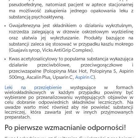
pseudoefedrynę, natomiast pacjent w aptece stacjonarnej
ma możliwość zakupienia jednego opakowania leku z
substancją psychoaktywną.
Gwajafenezyna jest składnikiem o działaniu wykrztuśnym,
rozrzedza zalegającą w drzewie oskrzelowym wydzielinę
oraz ułatwia jej wykrztuszanie. Produkty bazujące na
substancji zaleca się stosować w przypadku kaszlu mokrego
(Guajavis syrop, Vicks AntiGrip Complex).
Kwas acetylosalicylowy to popularna substancja wykazująca
działanie przeciwbólowe, przeciwgorączkowe i
przeciwzapalne (Polopiryna Max Hot, Polopiryna S, Aspirin
500mg, Ascalin Plus, Upsarin C,
Aspirin C
).
Leki na przeziębienie
występujące w formach
wieloskładnikowych w każdym przypadku powinny być
wybierane po przeanalizowaniu występujących objawów w
celu dobranie odpowiednich składników leczniczych. Na
uwadze warto mieć również aby nie powielać substancji
leczniczej, która zawarta jest w innych przyjmowanych
preparatach.
Po pierwsze wzmacnianie odporności!