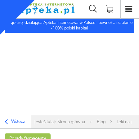
Najdłużej działająca Apteka internetowa w Polsce - pewność i zaufanie
- 100% polski kapitał
Wstecz
Jesteś tutaj:
Strona główna
Blog
Leki na prz
Porady farmaceuty