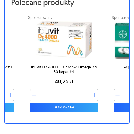
Polecane produkty
Sponsorowany
Sponsorowa
do oczu
Ibuvit D3 4000 + K2 MK-7 Omega 3 x
Aspir
30 kapsułek
40,25 zł
DO KOSZYKA